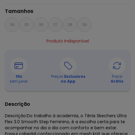
Tamanhos
34
35
36
37
38
39
Produto indisponível
10
x
Preços
Exclusivos
Troca
sem juros
no App
Grátis
Descrição
Descrição:Do trabalho à academia, o Tênis Skechers Ultra
Flex 3.0 Smooth Step Feminino, é a escolha certa para te
acompanhar no dia a dia com conforto e bem estar.
Possui cabedal confeccionado em mesh knit que oferece