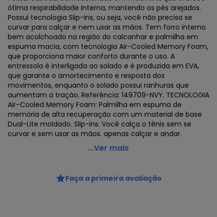
ótima respirabilidade interna, mantendo os pés arejados.
Possui tecnologia Slip-ins, ou seja, você não precisa se
curvar para calçar e nem usar as mãos. Tem forro interno
bem acolchoado na região do calcanhar e palmilha em
espuma macia, com tecnologia Air-Cooled Memory Foam,
que proporciona maior conforto durante o uso. A
entressola é interligada ao solado e é produzida em EVA,
que garante o amortecimento e resposta dos
movimentos, enquanto o solado possui ranhuras que
aumentam a tração. Referência: 149709-NVY. TECNOLOGIA
Air-Cooled Memory Foam: Palmilha em espuma de
memória de alta recuperação com um material de base
Dual-Lite moldado. Slip-ins: Você calça o tênis sem se
curvar e sem usar as mãos. apenas calçar e andar.
Skechers - Tênis Skechers Ultra Flex 3.0 Smooth Step
...Ver mais
Feminino Azul
Código do produto: 22777365
Faça a primeira avaliação