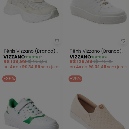
Vizzano - Tênis Vizzano (Branc
Vi
Tênis Vizzano (Branco)
Tênis Vizzano (Branco)
VIZZANO
VIZZANO
em Tecido
em Sintético
R$ 139,99
R$ 209,99
R$ 129,99
R$ 149,99
ou
4x
de
R$ 34,99
sem
juros
ou
4x
de
R$ 32,49
sem
juros
-35%
-26%