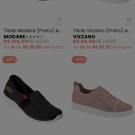
Modare - Tênis Modare (Preto) 
Vi
Tênis Modare (Preto) em
Tênis Vizzano (Preto) em
MODARE
VIZZANO
Sintético
Sintético
R$ 109,99
R$ 149,99
R$ 99,99
R$ 149,99
ou
3x
de
R$ 36,66
sem
juros
ou
3x
de
R$ 33,33
sem
juros
-26%
-45%