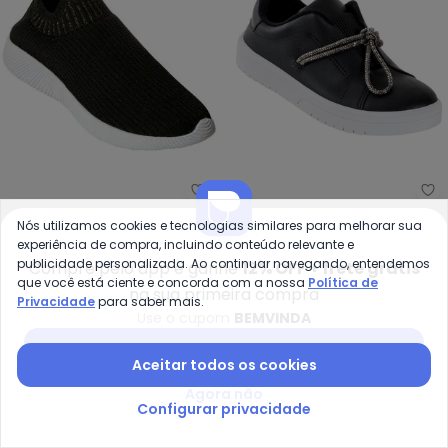
Perfecta - Tênis (Preto) em Te
Mo
Tênis (Preto) em Tecido
Tênis Moleca (Preto) em
Nós utilizamos cookies e tecnologias similares para melhorar sua
PERFECTA
MOLECA
experiência de compra, incluindo conteúdo relevante e
Sintético
R$ 99,99
R$ 149,99
R$ 99,99
R$ 139,99
publicidade personalizada. Ao continuar navegando, entendemos
Compre pelo app e ganhe
12% OFF + frete grátis
ou
3x
de
R$ 33,33
sem
juros
ou
3x
de
R$ 33,33
sem
juros
que você está ciente e concorda com a nossa
Política de
na sua primeira compra
Privacidade
para saber mais.
Use o cupom
BEMVINDA
-14%
-15%
Baixar app Posthaus
Aceitar todos os cookies
Agora não
Configurar privacidade