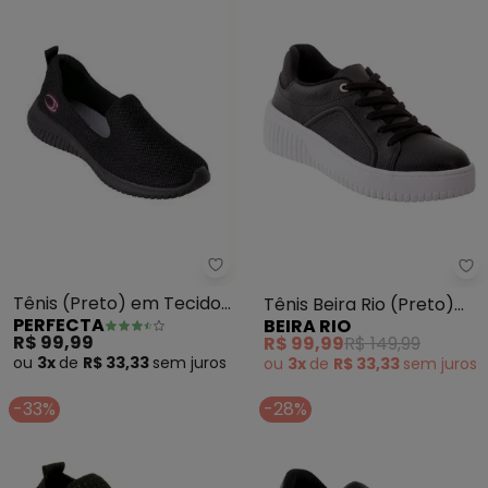
Perfecta - Tênis (Preto) em Te
Be
Tênis (Preto) em Tecido
Tênis Beira Rio (Preto)
PERFECTA
BEIRA RIO
Mesh
em Sintético
R$ 99,99
R$ 99,99
R$ 149,99
ou
3x
de
R$ 33,33
sem
juros
ou
3x
de
R$ 33,33
sem
juros
-33%
-28%