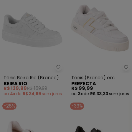
Beira Rio - Tênis Beira Rio (Bran
Pe
Tênis Beira Rio (Branco)
Tênis (Branco) em
BEIRA RIO
PERFECTA
Sintético
R$ 139,99
R$ 159,99
R$ 99,99
ou
4x
de
R$ 34,99
sem
juros
ou
3x
de
R$ 33,33
sem
juros
-28%
-33%