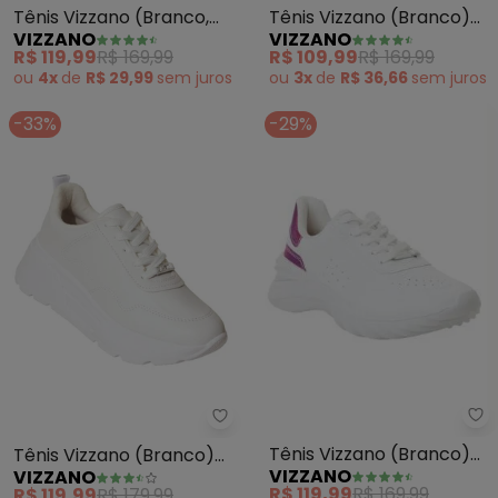
Tênis Vizzano (Branco,
Tênis Vizzano (Branco)
VIZZANO
VIZZANO
Azul e Rosa) em Sintético
Pem Sintético
R$ 119,99
R$ 169,99
R$ 109,99
R$ 169,99
ou
4x
de
R$ 29,99
sem
juros
ou
3x
de
R$ 36,66
sem
juros
-33%
-29%
Vi
Vizzano - Tênis Vizzano (Branco
Tênis Vizzano (Branco)
Tênis Vizzano (Branco)
VIZZANO
VIZZANO
em Sintético
em Sintético
R$ 119,99
R$ 169,99
R$ 119,99
R$ 179,99