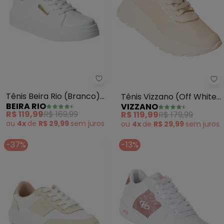
Beira Rio - Tênis Beira Rio (Bra
Vi
Tênis Beira Rio (Branco)
Tênis Vizzano (Off White)
BEIRA RIO
VIZZANO
em Sintético
em Sintético
R$ 119,99
R$ 169,99
R$ 119,99
R$ 179,99
ou
4x
de
R$ 29,99
sem
juros
ou
4x
de
R$ 29,99
sem
juros
-37%
-13%