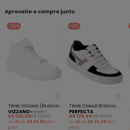
Aproveite e compre junto
-30%
-12%
Tênis Vizzano (Branca) em Sinté
Perfe
Tênis Vizzano (Branca)
Tênis Casual Branco
VIZZANO
PERFECTA
em Sintético
em Sintético
R$ 139,99
R$ 199,99
R$ 139,99
R$ 159,99
ou
4x
de
R$ 34,99
sem
ou
4x
de
R$ 34,99
sem
juros
juros