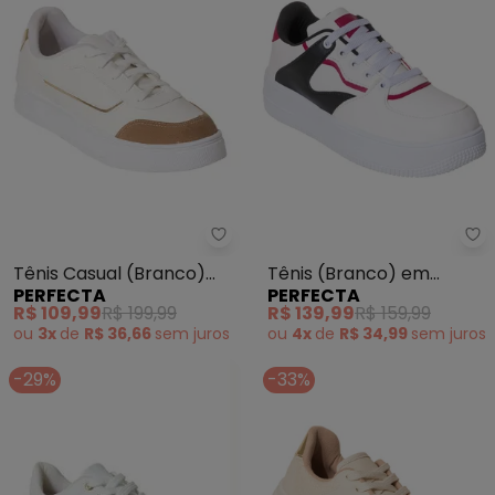
Perfecta - Tênis Casual (Bran
Pe
Tênis Casual (Branco)
Tênis (Branco) em
PERFECTA
PERFECTA
com Detalhe em
Sisntético
R$ 109,99
R$ 199,99
R$ 139,99
R$ 159,99
Camurça
ou
3x
de
R$ 36,66
sem
juros
ou
4x
de
R$ 34,99
sem
juros
-29%
-33%