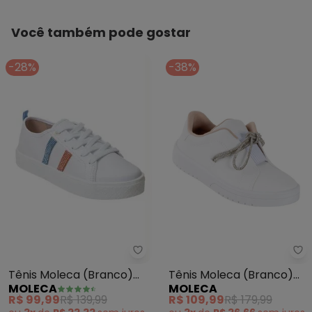
Você também pode gostar
-28%
-38%
Moleca - Tênis Moleca (Branco)
Mo
Tênis Moleca (Branco)
Tênis Moleca (Branco)
MOLECA
MOLECA
em Sintético
em Sintético
R$ 99,99
R$ 139,99
R$ 109,99
R$ 179,99