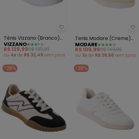
Vizzano - Tênis Vizzano (Branco
Mo
Tênis Vizzano (Branco)
Tenis Modare (Creme)
VIZZANO
MODARE
em Sintético
em Sintético
R$ 129,99
R$ 199,99
R$ 109,99
R$ 149,99
ou
4x
de
R$ 32,49
sem
juros
ou
3x
de
R$ 36,66
sem
juros
-28%
-28%