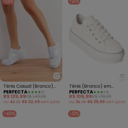
-13%
-21%
Perfecta - Tênis Casual (Branco
Pe
Tênis Casual (Branco)
Tênis (Branco) em
PERFECTA
PERFECTA
em Sintético
Tecido
R$ 129,99
R$ 149,99
R$ 109,99
R$ 139,99
ou
4x
de
R$ 32,49
sem
juros
ou
3x
de
R$ 36,66
sem
juros
-45%
-12%