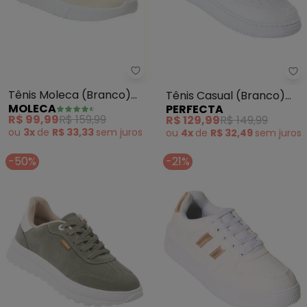
Moleca - Tênis Moleca (Branco)
Pe
Tênis Moleca (Branco)
Tênis Casual (Branco)
MOLECA
PERFECTA
em Sintético
com Detalhe de Glitter
R$ 99,99
R$ 159,99
R$ 129,99
R$ 149,99
ou
3x
de
R$ 33,33
sem
juros
ou
4x
de
R$ 32,49
sem
juros
-50%
-21%