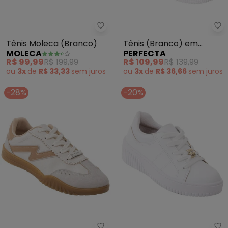
Moleca - Tênis Moleca (Branco
Pe
Tênis Moleca (Branco)
Tênis (Branco) em
MOLECA
PERFECTA
Sintético
R$ 99,99
R$ 199,99
R$ 109,99
R$ 139,99
ou
3x
de
R$ 33,33
sem
juros
ou
3x
de
R$ 36,66
sem
juros
-28%
-20%