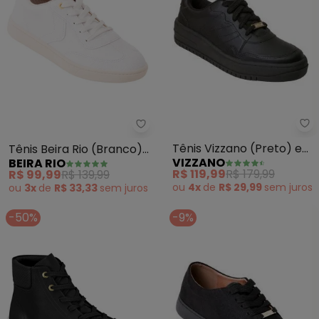
Vi
Beira Rio - Tênis Beira Rio (Bra
Tênis Vizzano (Preto) em
Tênis Beira Rio (Branco)
VIZZANO
BEIRA RIO
Sintético
em Sintético
R$ 119,99
R$ 179,99
R$ 99,99
R$ 139,99
ou
4x
de
R$ 29,99
sem
juros
ou
3x
de
R$ 33,33
sem
juros
-50%
-9%