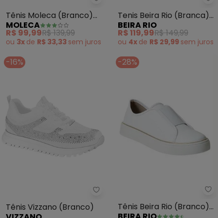
Moleca - Tênis Moleca (Branco
Be
Tênis Moleca (Branco)
Tenis Beira Rio (Branca)
MOLECA
BEIRA RIO
em Camurça Sintética
em Sintético
R$ 99,99
R$ 139,99
R$ 119,99
R$ 149,99
ou
3x
de
R$ 33,33
sem
juros
ou
4x
de
R$ 29,99
sem
juros
-16%
-28%
Be
Vizzano - Tênis Vizzano (Branco
Tênis Beira Rio (Branco)
Tênis Vizzano (Branco)
BEIRA RIO
VIZZANO