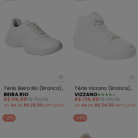
Beira Rio - Tênis Beira Rio (Bra
Vi
Tênis Beira Rio (Branca)
Tênis Vizzano (Branca)
BEIRA RIO
VIZZANO
em Sisntético
em Sintético
R$ 119,99
R$ 169,99
R$ 139,99
R$ 199,99
ou
4x
de
R$ 29,99
sem
juros
ou
4x
de
R$ 34,99
sem
juros
-21%
-14%