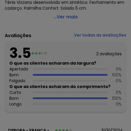
Tênis Vizzano desenvolvido em sintético. Fechamento em
cadarço. Palmilha Confort. Solado 5 cm.
Vizzano - Tênis Vizzano Branco em Sintético
...Ver mais
Código do produto: 3768930
Observação: Palmilha confort
Avaliações
Ver todas as avaliações
Tecido: Sintético
Composição: Sintético
3.5
2
avaliações
Histórico de preços
O que as clientes acharam da largura?
O preço apresentado abaixo é o menor oferecido em
Apertado
0
%
algum dia do mês, para o menor tamanho disponível.
Bom
100
%
N/D*
agosto/2026
Folgado
0
%
R$ 119,99
julho/2026
O que as clientes acharam do comprimento?
R$ 109,99
junho/2026
Curto
0
%
R$ 129,99
maio/2026
Bom
100
%
N/D*
abril/2026
Longo
0
%
N/D*
março/2026
N/D*
fevereiro/2026
DEBORA
-
FRANCA - SP
31/10/2024