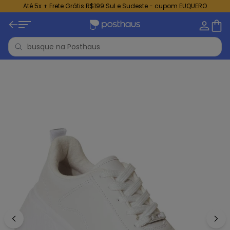
Até 5x + Frete Grátis R$199 Sul e Sudeste - cupom EUQUERO