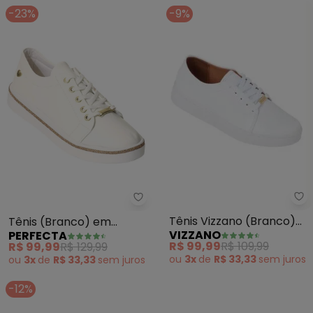
-23%
-9%
Vi
Perfecta - Tênis (Branco) em Si
Tênis Vizzano (Branco)
Tênis (Branco) em
VIZZANO
PERFECTA
em Sintético
Sintético
R$ 99,99
R$ 109,99
R$ 99,99
R$ 129,99
ou
3x
de
R$ 33,33
sem
juros
ou
3x
de
R$ 33,33
sem
juros
-12%