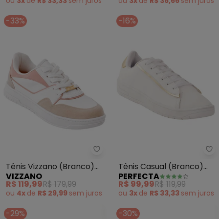
ou
3x
de
R$ 33,33
sem
juros
ou
3x
de
R$ 36,66
sem
juros
-33%
-16%
Vizzano - Tênis Vizzano (Branco
Pe
Tênis Vizzano (Branco)
Tênis Casual (Branco)
VIZZANO
PERFECTA
em Sintético
com Detalhes em
R$ 119,99
R$ 179,99
R$ 99,99
R$ 119,99
Dourado
ou
4x
de
R$ 29,99
sem
juros
ou
3x
de
R$ 33,33
sem
juros
-29%
-30%