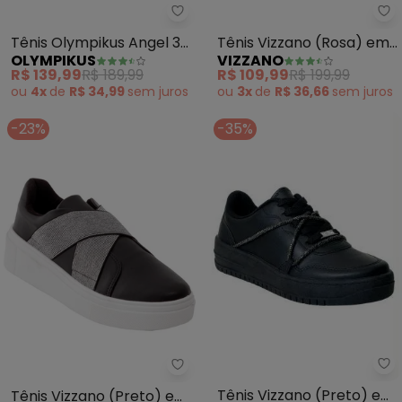
Olympikus - Tênis Olympikus An
Vi
Tênis Olympikus Angel 3
Tênis Vizzano (Rosa) em
OLYMPIKUS
VIZZANO
(Preto)
Tecido
R$ 139,99
R$ 189,99
R$ 109,99
R$ 199,99
ou
4x
de
R$ 34,99
sem
juros
ou
3x
de
R$ 36,66
sem
juros
-23%
-35%
Vi
Vizzano - Tênis Vizzano (Preto)
Tênis Vizzano (Preto) em
Tênis Vizzano (Preto) em