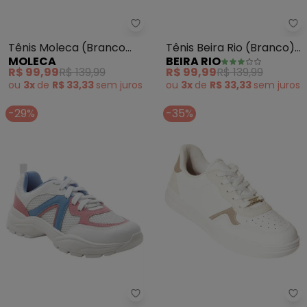
Moleca - Tênis Moleca (Branco
Be
Tênis Moleca (Branco
Tênis Beira Rio (Branco)
MOLECA
BEIRA RIO
Off) em Camurça
em Sintético
R$ 99,99
R$ 139,99
R$ 99,99
R$ 139,99
Sintética
ou
3x
de
R$ 33,33
sem
juros
ou
3x
de
R$ 33,33
sem
juros
-29%
-35%
Vizzano - Tênis Vizzano (Branco
Vi