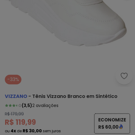
Vizz
-33%
VIZZANO
-
Tênis Vizzano Branco em Sintético
(
3,5
)
2
avaliações
R$ 179,99
ECONOMIZE
R$ 119,99
R$ 60,00
4x
R$ 30,00
ou
de
sem juros