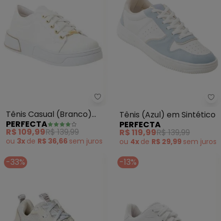
Perfecta - Tênis Casual (Branc
Pe
Tênis Casual (Branco)
Tênis (Azul) em Sintético
PERFECTA
PERFECTA
com Detalhe no Solado
R$ 109,99
R$ 139,99
R$ 119,99
R$ 139,99
ou
3x
de
R$ 36,66
sem
juros
ou
4x
de
R$ 29,99
sem
juros
-33%
-13%