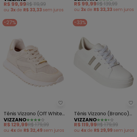
em Sintpetico
R$ 99,99
R$ 139,99
R$ 99,99
R$ 119,99
ou
3x
de
R$ 33,33
sem
juros
ou
3x
de
R$ 33,33
sem
juros
-27%
-33%
Vizzano - Tênis Vizzano (Off Wh
Vi
Tênis Vizzano (Off White)
Tênis Vizzano (Branco)
VIZZANO
VIZZANO
em Sintético e Tecido
em Sintético
R$ 129,99
R$ 179,99
R$ 119,99
R$ 179,99
ou
4x
de
R$ 32,49
sem
juros
ou
4x
de
R$ 29,99
sem
juros