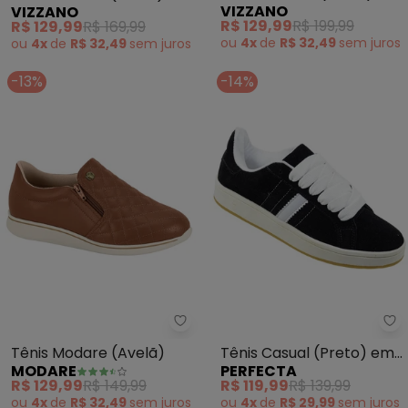
VIZZANO
VIZZANO
Sintético
Sintético
R$ 129,99
R$ 199,99
R$ 129,99
R$ 169,99
ou
4x
de
R$ 32,49
sem
juros
ou
4x
de
R$ 32,49
sem
juros
-13%
-14%
Modare - Tênis Modare (Avelã)
Pe
Tênis Modare (Avelã)
Tênis Casual (Preto) em
MODARE
PERFECTA
Camurça Sintética
R$ 129,99
R$ 149,99
R$ 119,99
R$ 139,99
ou
4x
de
R$ 32,49
sem
juros
ou
4x
de
R$ 29,99
sem
juros