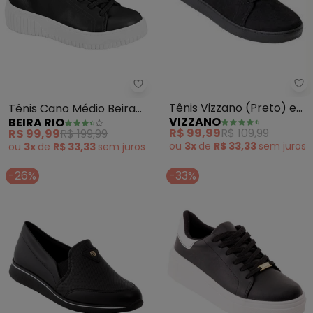
Vi
Beira Rio - Tênis Cano Médio Bei
Tênis Vizzano (Preto) em
Tênis Cano Médio Beira
VIZZANO
BEIRA RIO
Camurça Sintética
Rio (Preto)
R$ 99,99
R$ 109,99
R$ 99,99
R$ 199,99
ou
3x
de
R$ 33,33
sem
juros
ou
3x
de
R$ 33,33
sem
juros
-26%
-33%