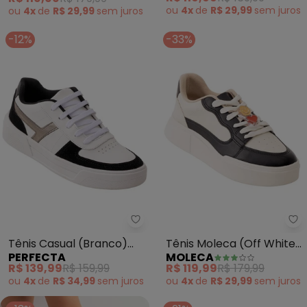
ou
4x
de
R$ 29,99
sem
juros
ou
4x
de
R$ 29,99
sem
juros
-12%
-33%
Perfecta - Tênis Casual (Branco
Mo
Tênis Casual (Branco)
Tênis Moleca (Off White)
PERFECTA
MOLECA
em Sintético
em Sintético
R$ 139,99
R$ 159,99
R$ 119,99
R$ 179,99
ou
4x
de
R$ 34,99
sem
juros
ou
4x
de
R$ 29,99
sem
juros