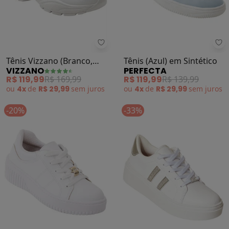
Vizzano - Tênis Vizzano (Branco, 
Pe
Tênis Vizzano (Branco,
Tênis (Azul) em Sintético
VIZZANO
PERFECTA
Azul e Rosa) em Sintético
R$ 119,99
R$ 169,99
R$ 119,99
R$ 139,99
ou
4x
de
R$ 29,99
sem
juros
ou
4x
de
R$ 29,99
sem
juros
-20%
-33%