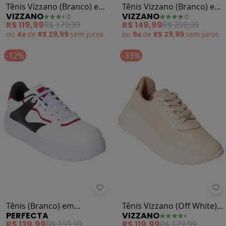
Tênis Vizzano (Branco) em
Tênis Vizzano (Branco) em
VIZZANO
VIZZANO
Sintético
Camurça Sintética
R$ 119,99
R$ 179,99
R$ 149,99
R$ 209,99
ou
4x
de
R$ 29,99
sem
juros
ou
5x
de
R$ 29,99
sem
juros
-12%
-33%
Perfecta - Tênis (Branco) em Sisn
Vi
Tênis (Branco) em
Tênis Vizzano (Off White)
PERFECTA
VIZZANO
Sisntético
em Sintético
R$ 139,99
R$ 159,99
R$ 119,99
R$ 179,99