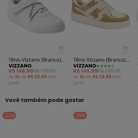
Tênis Vizzano (Branco) em Sintét
Tênis
Tênis Vizzano (Branco)
Tênis Vizzano (Branco)
VIZZANO
VIZZANO
em Sintético
em Camurça Sintética
R$ 149,99
R$ 199,99
R$ 149,99
R$ 209,99
ou
5x
de
R$ 29,99
sem
ou
5x
de
R$ 29,99
sem
juros
juros
Você também pode gostar
-23%
-29%