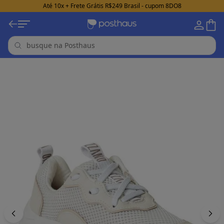
Até 10x + Frete Grátis R$249 Brasil - cupom 8DO8