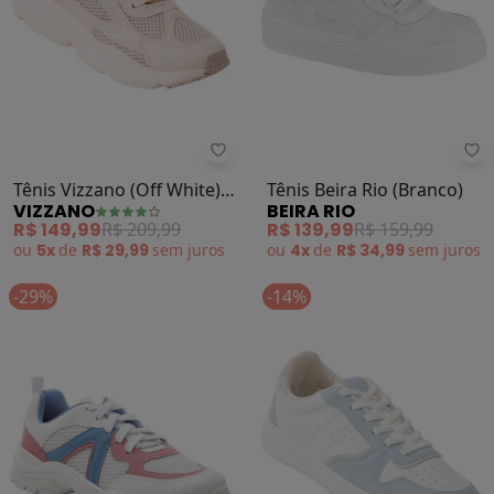
Vizzano - Tênis Vizzano (Off Whit
Bei
Tênis Vizzano (Off White)
Tênis Beira Rio (Branco)
VIZZANO
BEIRA RIO
Preto
R$ 149,99
R$ 209,99
R$ 139,99
R$ 159,99
ou
5x
de
R$ 29,99
sem
juros
ou
4x
de
R$ 34,99
sem
juros
-29%
-14%