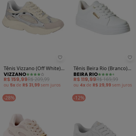
Be
Vizzano - Tênis Vizzano (Off Whit
Tênis Beira Rio (Branco)
Tênis Vizzano (Off White)
BEIRA RIO
VIZZANO
em Sintético
em Sintético e Tecido
R$ 119,99
R$ 169,99
R$ 159,99
R$ 209,99
ou
4x
de
R$ 29,99
sem
juros
ou
5x
de
R$ 31,99
sem
juros
-28%
-12%