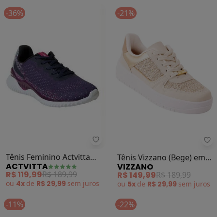
-36%
-21%
Actvitta - Tênis Feminino Actvitta
Vi
Tênis Feminino Actvitta
Tênis Vizzano (Bege) em
ACTVITTA
VIZZANO
(Marinho) em Sintético
Sintético
R$ 119,99
R$ 189,99
R$ 149,99
R$ 189,99
ou
4x
de
R$ 29,99
sem
juros
ou
5x
de
R$ 29,99
sem
juros
-11%
-22%