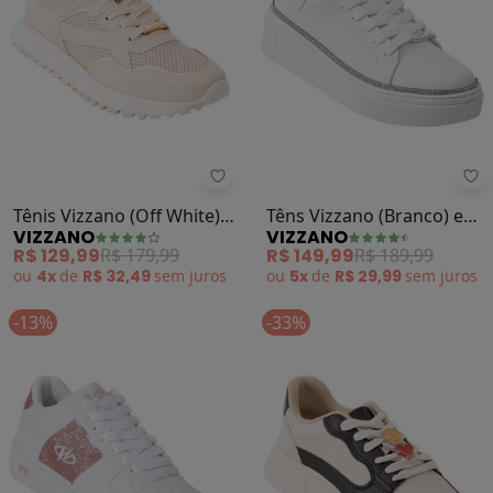
Vizzano - Tênis Vizzano (Off Whit
Vi
Tênis Vizzano (Off White)
Têns Vizzano (Branco) em
VIZZANO
VIZZANO
em Sintético e Tecido
Sintetico
R$ 129,99
R$ 179,99
R$ 149,99
R$ 189,99
ou
4x
de
R$ 32,49
sem
juros
ou
5x
de
R$ 29,99
sem
juros
-13%
-33%