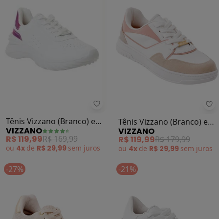
Vizzano - Tênis Vizzano (Branco) 
Vi
Tênis Vizzano (Branco) em
Tênis Vizzano (Branco) em
VIZZANO
VIZZANO
Sintético
Sintético
R$ 119,99
R$ 169,99
R$ 119,99
R$ 179,99
ou
4x
de
R$ 29,99
sem
juros
ou
4x
de
R$ 29,99
sem
juros
-27%
-21%