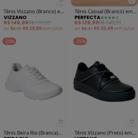
Vizzano - Tênis Vizzano (Branco) 
Pe
Tênis Vizzano (Branco) em
Tênis Casual (Branco) em
VIZZANO
PERFECTA
Sintético
Sintético
R$ 149,99
R$ 199,99
R$ 129,99
R$ 149,99
ou
5x
de
R$ 29,99
sem
juros
ou
4x
de
R$ 32,49
sem
juros
-29%
-35%
Beira Rio - Tênis Beira Rio (Branc
Vi
Tênis Beira Rio (Branca)
Tênis Vizzano (Preto) em