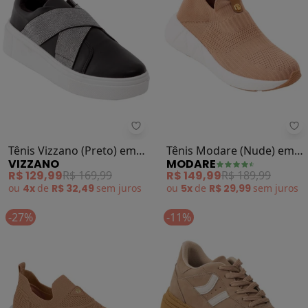
Vizzano - Tênis Vizzano (Preto) e
Mo
Tênis Vizzano (Preto) em
Tênis Modare (Nude) em
VIZZANO
MODARE
Sintético
Tecido
R$ 129,99
R$ 169,99
R$ 149,99
R$ 189,99
ou
4x
de
R$ 32,49
sem
juros
ou
5x
de
R$ 29,99
sem
juros
-27%
-11%