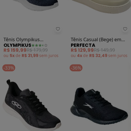
Olympikus - Tênis Olympikus (Ma
Pe
Tênis Olympikus
Tênis Casual (Bege) em
OLYMPIKUS
PERFECTA
(Marinho)
Sintético
R$ 159,99
R$ 179,99
R$ 129,99
R$ 149,99
ou
5x
de
R$ 31,99
sem
juros
ou
4x
de
R$ 32,49
sem
juros
-33%
-36%