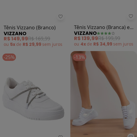
Vi
Vizzano - Tênis Vizzano (Branco)
Tênis Vizzano (Branca) em
Tênis Vizzano (Branco)
VIZZANO
VIZZANO
Sintético
R$ 139,99
R$ 199,99
R$ 149,99
R$ 169,99
ou
4x
de
R$ 34,99
sem
juros
ou
5x
de
R$ 29,99
sem
juros
-25%
-13%