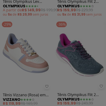
Tênis Olympikus Lev
Tênis Olympikus Flit 2
OLYMPIKUS
OLYMPIKUS
(Preto)
(Preto)
A partir de
R$ 149,99
R$ 199,99
R$ 159,99
R$ 229,99
ou
5x
de
R$ 29,99
sem
juros
ou
5x
de
R$ 31,99
sem
juros
-29%
-36%
Ol
Vizzano - Tênis Vizzano (Rosa) em
Tênis Olympikus Flit 2
Tênis Vizzano (Rosa) em
OLYMPIKUS
VIZZANO
(Petróleo)
Sintético
R$ 159,99
R$ 249,99
R$ 119,99
R$ 169,99