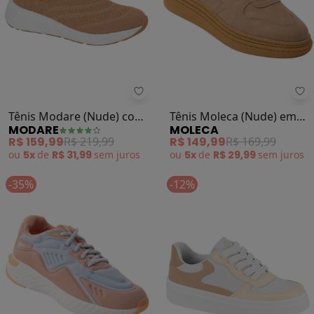
Modare - Tênis Modare (Nude) c
Mo
Tênis Modare (Nude) com
Tênis Moleca (Nude) em
MODARE
MOLECA
Tecnologia Etpu no Solado
Nobuck
R$ 159,99
R$ 219,99
R$ 149,99
R$ 169,99
ou
5x
de
R$ 31,99
sem
juros
ou
5x
de
R$ 29,99
sem
juros
-35%
-12%