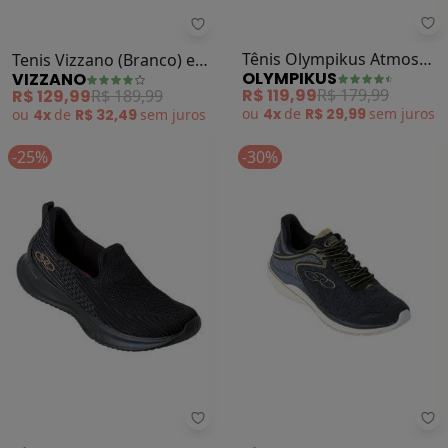
Ol
Vizzano - Tenis Vizzano (Branco) 
Tênis Olympikus Atmos
Tenis Vizzano (Branco) em
OLYMPIKUS
VIZZANO
(Chumbo)
Sintético
R$ 119,99
R$ 179,99
R$ 129,99
R$ 189,99
ou
4x
de
R$ 29,99
sem
juros
ou
4x
de
R$ 32,49
sem
juros
-25%
-30%
Olympikus - Tênis Olympikus Lev 
Ol