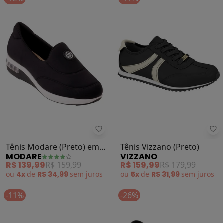
Modare - Tênis Modare (Preto) em
Vi
Tênis Modare (Preto) em
Tênis Vizzano (Preto)
MODARE
VIZZANO
Sintético
R$ 139,99
R$ 159,99
R$ 159,99
R$ 179,99
ou
4x
de
R$ 34,99
sem
juros
ou
5x
de
R$ 31,99
sem
juros
-11%
-26%