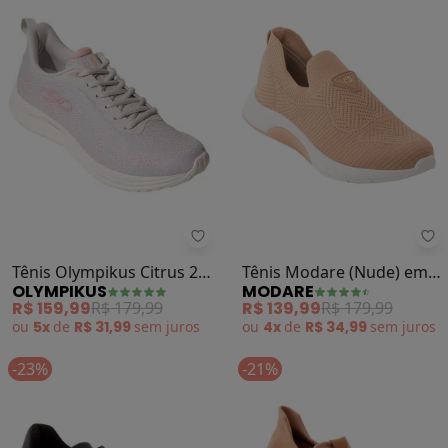
Olympikus - Tênis Olympikus Citru
Mo
Tênis Olympikus Citrus 2
Tênis Modare (Nude) em
OLYMPIKUS
MODARE
(Cinza)
Tecido
R$ 159,99
R$ 179,99
R$ 139,99
R$ 179,99
ou
5x
de
R$ 31,99
sem
juros
ou
4x
de
R$ 34,99
sem
juros
-23%
-21%