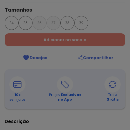
Tamanhos
34
35
36
37
38
39
Adicionar na sacola
Desejos
Compartilhar
10
x
Preços
Exclusivos
Troca
sem juros
no App
Grátis
Descrição