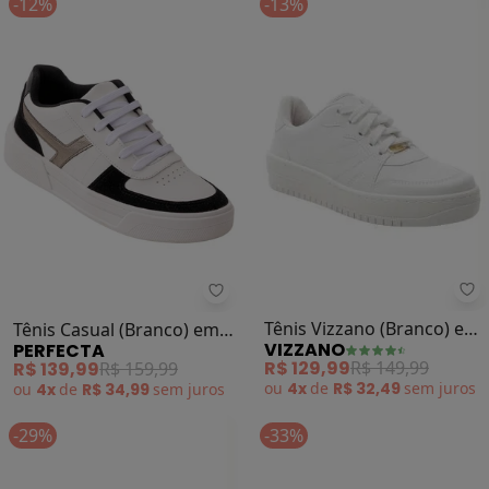
-12%
-13%
Vi
Perfecta - Tênis Casual (Branco) 
Tênis Vizzano (Branco) em
Tênis Casual (Branco) em
VIZZANO
PERFECTA
Sintético
Sintético
R$ 129,99
R$ 149,99
R$ 139,99
R$ 159,99
ou
4x
de
R$ 32,49
sem
juros
ou
4x
de
R$ 34,99
sem
juros
-29%
-33%