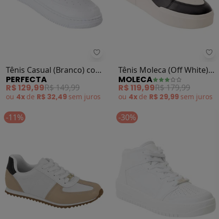
Perfecta - Tênis Casual (Branco) 
Mo
Tênis Casual (Branco) com
Tênis Moleca (Off White)
PERFECTA
MOLECA
Detalhe de Glitter
em Sintético
R$ 129,99
R$ 149,99
R$ 119,99
R$ 179,99
ou
4x
de
R$ 32,49
sem
juros
ou
4x
de
R$ 29,99
sem
juros
-11%
-30%