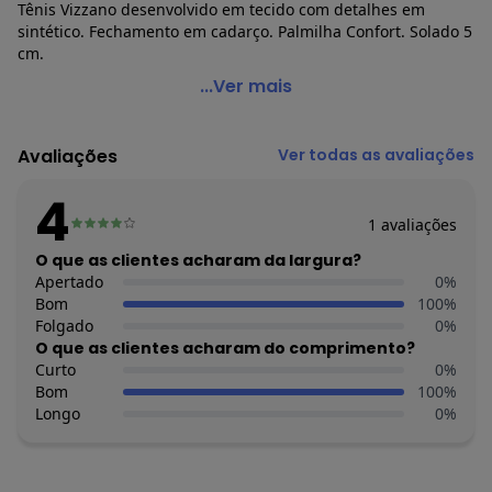
Tênis Vizzano desenvolvido em tecido com detalhes em
sintético. Fechamento em cadarço. Palmilha Confort. Solado 5
cm.
Vizzano - Tênis Vizzano Branco em Tecido
...Ver mais
Código do produto: 3701830
Observação: Palmilha confort
Avaliações
Ver todas as avaliações
Tecido: Tecido
Composição: Tecido/sintético/pvc
4
1
avaliações
Histórico de preços
O que as clientes acharam da largura?
O preço apresentado abaixo é o menor oferecido em algum
Apertado
0
%
dia do mês, para o menor tamanho disponível.
Bom
100
%
N/D*
agosto/2026
Folgado
0
%
R$ 139,99
julho/2026
O que as clientes acharam do comprimento?
N/D*
junho/2026
Curto
0
%
N/D*
maio/2026
Bom
100
%
N/D*
abril/2026
Longo
0
%
N/D*
março/2026
N/D*
fevereiro/2026