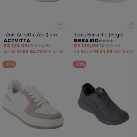
Actvitta - Tênis Actvitta (Azul) em
Bei
Tênis Actvitta (Azul) em
Tênis Beira Rio (Bege)
ACTVITTA
BEIRA RIO
Tecido
R$ 129,99
R$ 199,99
R$ 139,99
R$ 159,99
ou
4x
de
R$ 32,49
sem
juros
ou
4x
de
R$ 34,99
sem
juros
-31%
-33%