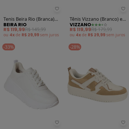
Beira Rio - Tenis Beira Rio (Branc
Vi
Tenis Beira Rio (Branca)
Tênis Vizzano (Branco) em
BEIRA RIO
VIZZANO
em Sintético
Sintético
R$ 119,99
R$ 149,99
R$ 119,99
R$ 179,99
ou
4x
de
R$ 29,99
sem
juros
ou
4x
de
R$ 29,99
sem
juros
-33%
-28%
Vizzano - Tênis Vizzano (Branco) 
Vi