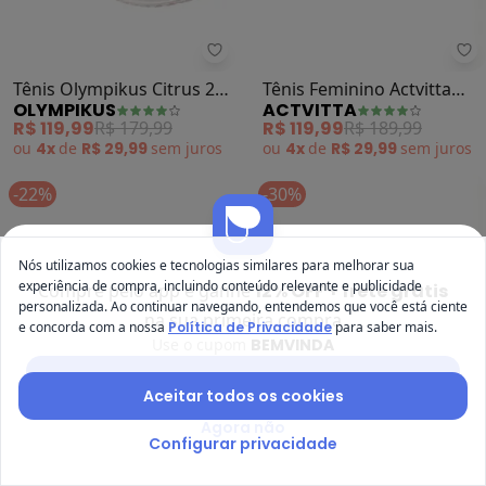
Ac
Olympikus - Tênis Olympikus Citr
Tênis Feminino Actvitta
Tênis Olympikus Citrus 2
ACTVITTA
OLYMPIKUS
(Preto) em Tecido
(Preto)
R$ 119,99
R$ 189,99
R$ 119,99
R$ 179,99
ou
4x
de
R$ 29,99
sem
juros
ou
4x
de
R$ 29,99
sem
juros
-22%
-30%
Nós utilizamos cookies e tecnologias similares para melhorar sua
experiência de compra, incluindo conteúdo relevante e publicidade
Compre pelo app e ganhe
12% OFF + frete grátis
personalizada. Ao continuar navegando, entendemos que você está ciente
na sua primeira compra
e concorda com a nossa
Política de Privacidade
para saber mais.
Use o cupom
BEMVINDA
Baixar app Posthaus
Aceitar todos os cookies
Agora não
Configurar privacidade