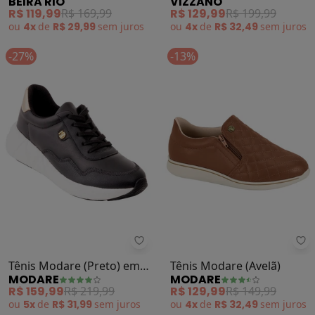
BEIRA RIO
VIZZANO
em Sisntético
Sintético
R$ 119,99
R$ 169,99
R$ 129,99
R$ 199,99
ou
4x
de
R$ 29,99
sem
juros
ou
4x
de
R$ 32,49
sem
juros
-27%
-13%
Modare - Tênis Modare (Preto) em
Mo
Tênis Modare (Preto) em
Tênis Modare (Avelã)
MODARE
MODARE
Sintético
R$ 159,99
R$ 219,99
R$ 129,99
R$ 149,99
ou
5x
de
R$ 31,99
sem
juros
ou
4x
de
R$ 32,49
sem
juros