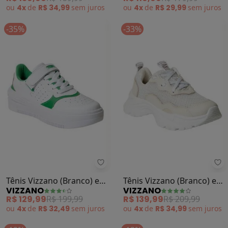
ou
4x
de
R$ 34,99
sem
juros
ou
4x
de
R$ 29,99
sem
juros
-35%
-33%
Vizzano - Tênis Vizzano (Branco) 
Vi
Tênis Vizzano (Branco) em
Tênis Vizzano (Branco) em
VIZZANO
VIZZANO
Sintético
Tecido
R$ 129,99
R$ 199,99
R$ 139,99
R$ 209,99
ou
4x
de
R$ 32,49
sem
juros
ou
4x
de
R$ 34,99
sem
juros