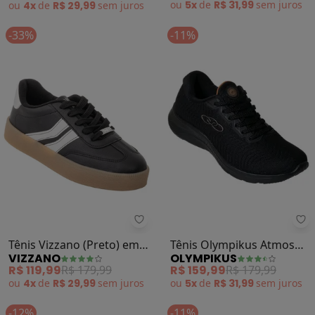
ou
5x
de
R$ 31,99
sem
juros
ou
4x
de
R$ 29,99
sem
juros
-33%
-11%
Vizzano - Tênis Vizzano (Preto) e
Ol
Tênis Vizzano (Preto) em
Tênis Olympikus Atmos
VIZZANO
OLYMPIKUS
Sintético
(Preto)
R$ 119,99
R$ 179,99
R$ 159,99
R$ 179,99
ou
4x
de
R$ 29,99
sem
juros
ou
5x
de
R$ 31,99
sem
juros
-12%
-11%