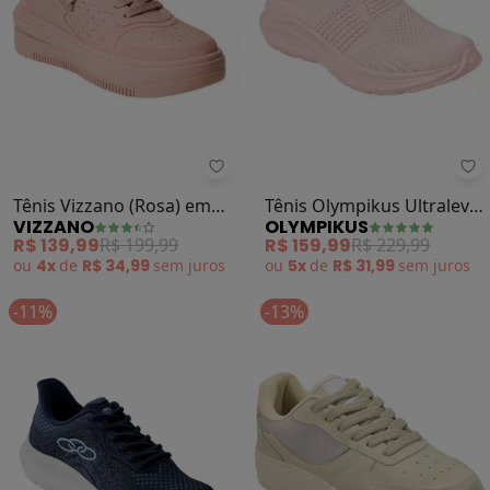
Vizzano - Tênis Vizzano (Rosa) em
Ol
Tênis Vizzano (Rosa) em
Tênis Olympikus Ultraleve
VIZZANO
OLYMPIKUS
Sintético
156g (Rosa)
R$ 139,99
R$ 199,99
R$ 159,99
R$ 229,99
ou
4x
de
R$ 34,99
sem
juros
ou
5x
de
R$ 31,99
sem
juros
-11%
-13%