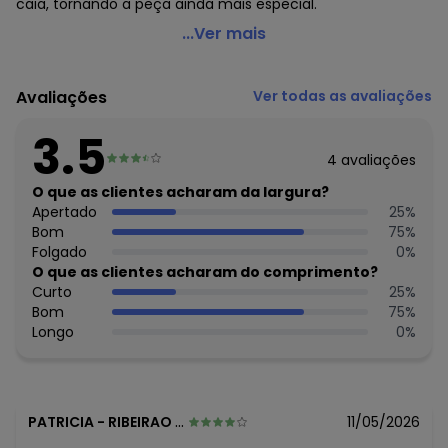
caia, tornando a peça ainda mais especial.
Use Modo - Tomara que Caia Assimetrico Preto
...Ver mais
Código do produto: 7778280
Modelagem: Justa
Avaliações
Ver todas as avaliações
Fornecedor: DIMATEX INDUSTRIA E COMERCIO LTDA / CNPJ
75.627.430/0010-2
3.5
Feito: Brasil
4
avaliações
Cuidados para conservação do produto: ¿ Lavar no ciclo
suave, em até 30°C.
O que as clientes acharam da largura?
¿ Alvejante: Não usar alvejantes a base de cloro.
Apertado
25
%
¿ Secar em baixa temperatura ou no varal à sombra.
Bom
75
%
¿ Passar em temperatura média.
Folgado
0
%
¿ Não lavar à seco.
O que as clientes acharam do comprimento?
Observação: Tomara que Caia
Curto
25
%
- Decote Reto
Bom
75
%
Tecido: RIBANA 2X1
Longo
0
%
Composição: RIB 2X1 96%VISCOSE 4%ELASTANO 240GR
Histórico de preços
O preço apresentado abaixo é o menor oferecido em
PATRICIA
-
RIBEIRAO PRETO - SP
11/05/2026
algum dia do mês, para o menor tamanho disponível.