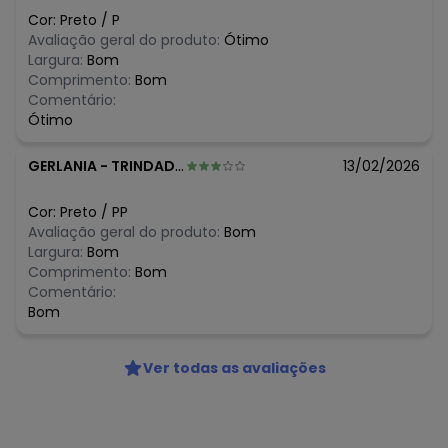
N/D*
agosto/2026
Cor:
Preto
/
P
N/D*
julho/2026
Avaliação geral do produto:
Ótimo
N/D*
junho/2026
Largura:
Bom
N/D*
maio/2026
Comprimento:
Bom
N/D*
abril/2026
Comentário:
N/D*
março/2026
Ótimo
N/D*
fevereiro/2026
GERLANIA
-
TRINDADE - PE
13/02/2026
Cor:
Preto
/
PP
Avaliação geral do produto:
Bom
Largura:
Bom
Comprimento:
Bom
Comentário:
Bom
Ver todas as avaliações