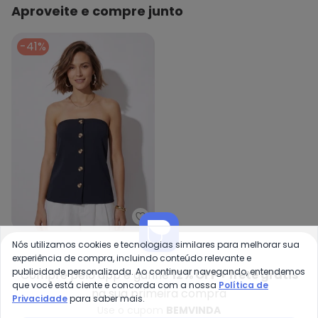
Aproveite e compre junto
-41%
Quintess - Blusa Preto em Malh
Blusa Preto em Malha
Nós utilizamos cookies e tecnologias similares para melhorar sua
QUINTESS
Crepe
experiência de compra, incluindo conteúdo relevante e
R$ 52,99
R$ 89,99
publicidade personalizada. Ao continuar navegando, entendemos
Compre pelo app e ganhe
12% OFF + frete grátis
que você está ciente e concorda com a nossa
Política de
na sua primeira compra
Privacidade
para saber mais.
Você também pode gostar
Use o cupom
BEMVINDA