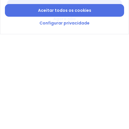
Baixar app Posthaus
Aceitar todos os cookies
Agora não
Configurar privacidade
Acompanhe a gente
Seja você também um dos 7 milhões de apaixonados
pelas nossas dicas e promoções!
Nome
Digite seu e-mail
Telefone
Receber novidades
Ao enviar o cadastro, você concorda com a nossa
Política
de Privacidade