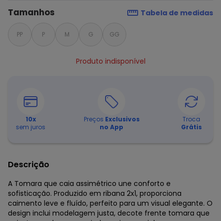
Tamanhos
Tabela de medidas
PP
P
M
G
GG
Produto indisponível
10
x
Preços
Exclusivos
Troca
sem juros
no App
Grátis
Descrição
A Tomara que caia assimétrico une conforto e
sofisticação. Produzido em ribana 2x1, proporciona
caimento leve e fluído, perfeito para um visual elegante. O
design inclui modelagem justa, decote frente tomara que