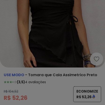
Use 
USE MODO
-
Tomara que Caia Assimetrico Preto
(
3,5
)
4
avaliações
ECONOMIZE
R$ 104,52
R$ 52,26
R$ 52,26