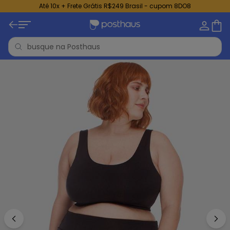
Até 10x + Frete Grátis R$249 Brasil - cupom 8DO8