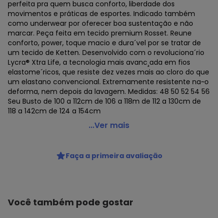
perfeita pra quem busca conforto, liberdade dos
movimentos e práticas de esportes. Indicado também
como underwear por oferecer boa sustentação e não
marcar. Peça feita em tecido premium Rosset. Reune
conforto, power, toque macio e dura´vel por se tratar de
um tecido de Ketten. Desenvolvido com o revoluciona´rio
Lycra® Xtra Life, a tecnologia mais avanc¸ada em fios
elastome´ricos, que resiste dez vezes mais ao cloro do que
um elastano convencional. Extremamente resistente na~o
deforma, nem depois da lavagem. Medidas: 48 50 52 54 56
Seu Busto de 100 a 112cm de 106 a 118m de 112 a 130cm de
118 a 142cm de 124 a 154cm
Bold Beach - Top Comfy Plus Size Preto
...Ver mais
Código do produto: 22421161
Faça a primeira avaliação
Você também pode gostar