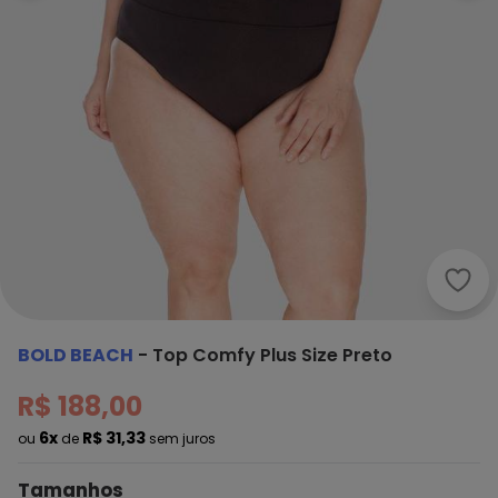
Bold
BOLD BEACH
-
Top Comfy Plus Size Preto
R$ 188,00
6x
R$ 31,33
ou
de
sem juros
Tamanhos