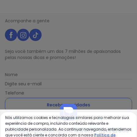
Acompanhe a gente
Seja você também um dos 7 milhões de apaixonados
pelas nossas dicas e promoções!
Nome
Digite seu e-mail
Telefone
Receber novidades
Nós utilizamos cookies e tecnologias similares para melhorar sua
Ao enviar o cadastro, você concorda com a nossa
Política
experiência de compra, incluindo conteúdo relevante e
de Privacidade
publicidade personalizada. Ao continuar navegando, entendemos
Compre pelo app e ganhe
12% OFF + frete grátis
que você está ciente e concorda com a nossa
Política de