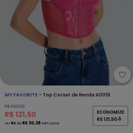
My F
MY FAVORITE
-
Top Corset de Renda A0018
R$ 243,00
ECONOMIZE
R$ 121,50
R$ 121,50
4x
R$ 30,38
ou
de
sem juros