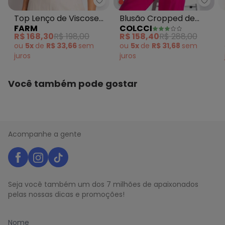
Colc
Farm - Top Lenço de Viscose Co
Blusão Cropped de
Top Lenço de Viscose
COLCCI
FARM
Moletom Rosa
Costela de Cor Rosa
R$ 158,40
R$ 288,00
R$ 168,30
R$ 198,00
ou
5x
de
R$ 31,68
sem
ou
5x
de
R$ 33,66
sem
juros
juros
Você também pode gostar
Acompanhe a gente
Seja você também um dos 7 milhões de apaixonados
pelas nossas dicas e promoções!
Nome