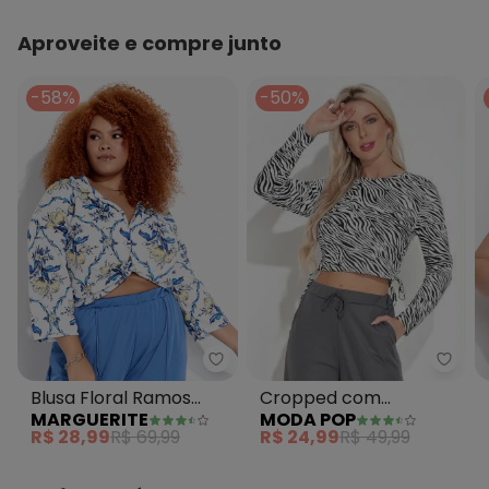
Aproveite e compre junto
-58%
-50%
Moda
Marguerite - Blusa Floral Ramo
Cropped com
Blusa Floral Ramos
MODA POP
MARGUERITE
Amarração nas
Branca em Malha
R$ 24,99
R$ 49,99
R$ 28,99
R$ 69,99
Laterais Zebra