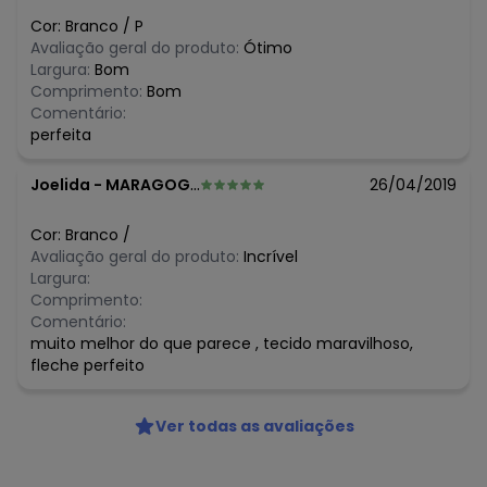
N/D*
março/2026
Cor:
Branco
/
P
N/D*
fevereiro/2026
Avaliação geral do produto:
Ótimo
Largura:
Bom
Comprimento:
Bom
Comentário:
perfeita
Joelida
-
MARAGOGI - AL
26/04/2019
Cor:
Branco
/
Avaliação geral do produto:
Incrível
Largura:
Comprimento:
Comentário:
muito melhor do que parece , tecido maravilhoso,
fleche perfeito
Ver todas as avaliações