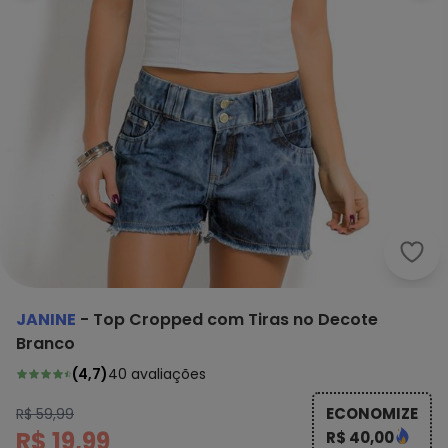
Jani
JANINE
-
Top Cropped com Tiras no Decote
Branco
(
4,7
)
40
avaliações
ECONOMIZE
R$ 59,99
R$ 19,99
R$ 40,00