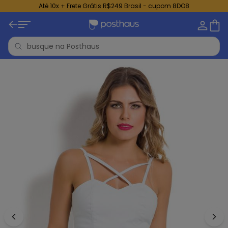
Até 10x + Frete Grátis R$249 Brasil - cupom 8DO8