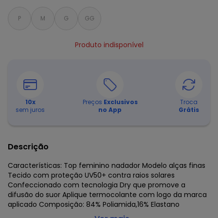
P
M
G
GG
Produto indisponível
10
x
Preços
Exclusivos
Troca
sem juros
no App
Grátis
Descrição
Características: Top feminino nadador Modelo alças finas
Tecido com proteção UV50+ contra raios solares
Confeccionado com tecnologia Dry que promove a
difusão do suor Aplique termocolante com logo da marca
aplicado Composição: 84% Poliamida,16% Elastano