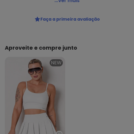
Enfim - Top Feminino Enfim 1000128186
...Ver mais
Código do produto: 23680690
Colecao : BLACK AND WHITE
Faça a primeira avaliação
Aproveite e compre junto
NEW