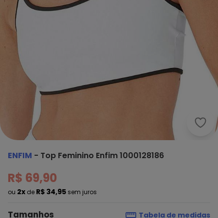
Enfi
ENFIM
-
Top Feminino Enfim 1000128186
R$ 69,90
2x
R$ 34,95
ou
de
sem juros
Tamanhos
Tabela de medidas