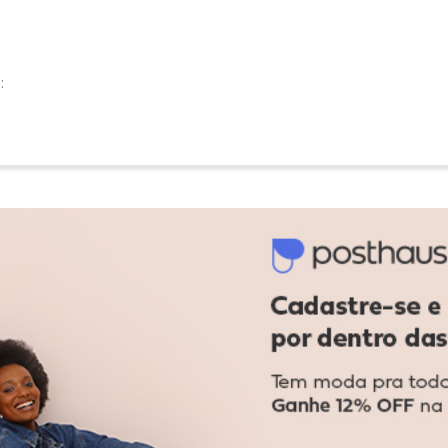
:
:
Ver todas as avaliações