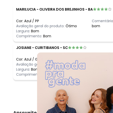
MARILUCIA
-
OLIVEIRA DOS BREJINHOS - BA
Cor:
Azul
/
PP
Comentário
Avaliação geral do produto:
Ótimo
bom
Largura:
Bom
Comprimento:
Bom
JOSIANE
-
CURITIBANOS - SC
Cor:
Azul
/
G
Comentário
Avaliação geral do produto:
Ótimo
Ótimo
Largura:
Bom
Comprimento:
Bom
Aproveite e compre junto