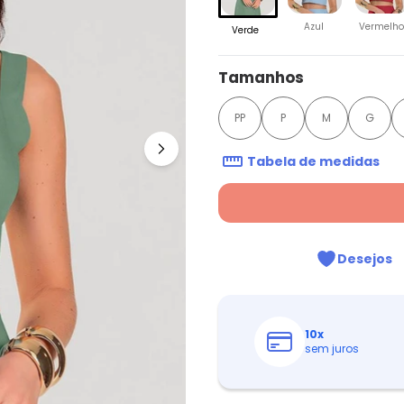
Azul
Vermelho
Verde
Tamanhos
PP
P
M
G
Tabela de medidas
Desejos
10
x
sem juros