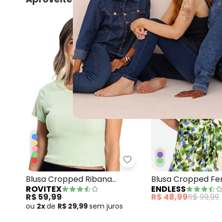
-51%
Rovitex - Blusa Cropped
Blusa Cropped Ribana
Blusa Cropped Fe
ROVITEX
ENDLESS
Básica Verde
Estampada Verde
R$ 59,99
R$ 48,99
R$ 99,99
ou
2x
de
R$ 29,99
sem
juros