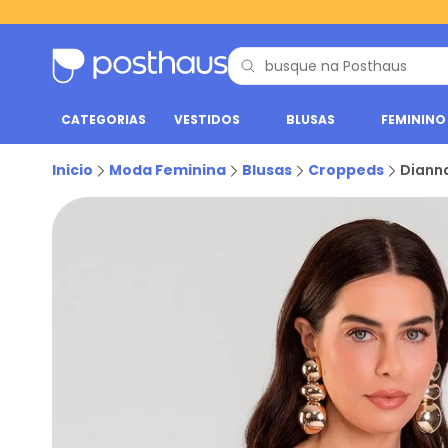
CATEGORIAS
VESTIDOS
BLUSAS
FEMININO
Inicio
Moda Feminina
Blusas
Croppeds
Dianna