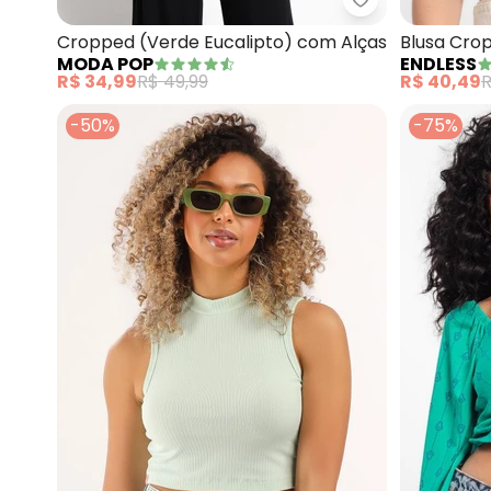
Moda Pop - Cr
Cropped (Verde Eucalipto) com Alças
Blusa Cro
MODA POP
ENDLESS
(Verde)
R$ 34,99
R$ 49,99
R$ 40,49
R
-50%
-75%