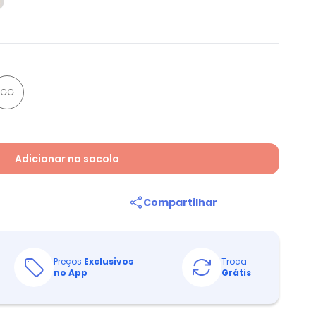
GG
Adicionar na sacola
Compartilhar
Preços
Exclusivos
Troca
no App
Grátis