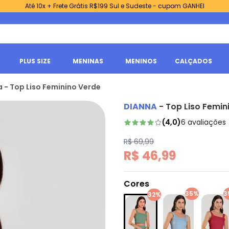
Até 10x + Frete Grátis R$199 Sul e Sudeste - cupom GANHEI
PLUS SIZE
MENINAS
MENINOS
CALÇADOS
 - Top Liso Feminino Verde
DIANNA
-
Top Liso Femin
(
4,0
)
6
avaliações
R$ 69,99
R$ 46,99
Cores
35%
3
32%