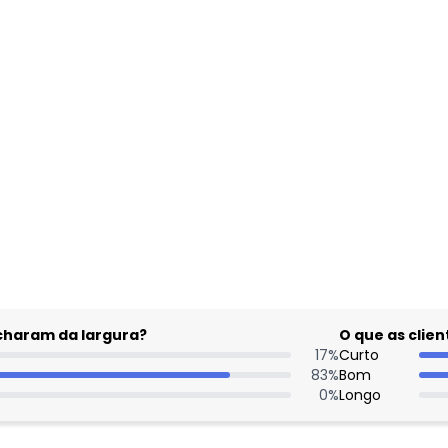
gum dia do mês, para o menor tamanho disponível.
acharam da largura?
O que as cli
17
%
Curto
83
%
Bom
0
%
Longo