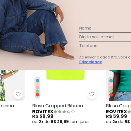
Nome
Digite seu e-mail
Telefone
Ao enviar o cadastro, você
Privacidade
 Ribana Básica Verde
Endless - Blusa Cropped Feminina Estampada V
Rovitex - Blusa 
minina
Blusa Cropped Ribana
Blusa Cro
ROVITEX
ROVITEX
Básica Verde
Básica Ve
R$ 59,99
R$ 59,99
ou
2x
de
R$ 29,99
sem
juros
ou
2x
de
R$