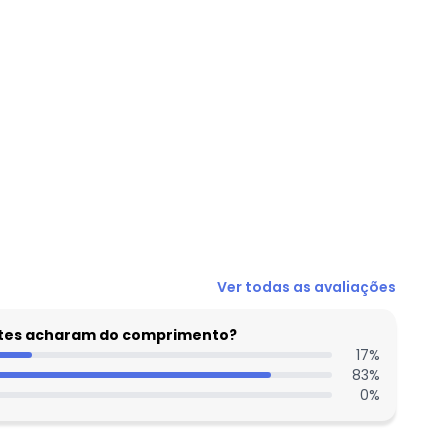
N/D*
Ver todas as avaliações
R$ 46,99
N/D*
entes acharam do comprimento?
17
N/D*
%
83
%
N/D*
0
%
N/D*
N/D*