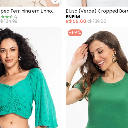
opped (Verde Eucalipto) com Alças
Endless - Blusa Cropped Femini
pped Feminina em Linho
Blusa (Verde) Cropped Bo
ENFIM
$ 134,99
R$ 55,60
R$ 139,00
-58%