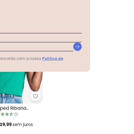
 concorda com a nossa
Política de
erde
Cropped Ribana Básica Verde
Rovitex - Blusa Cropped Ribana Básica Ve
pped Ribana
rde
 29,99
sem
juros