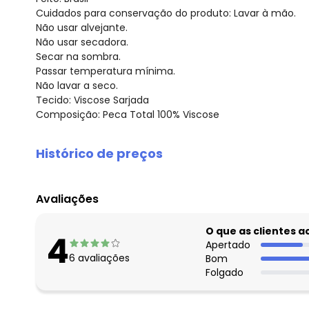
Cuidados para conservação do produto: Lavar à mão.
Não usar alvejante.
Não usar secadora.
Secar na sombra.
Passar temperatura mínima.
Não lavar a seco.
Tecido: Viscose Sarjada
Composição: Peca Total 100% Viscose
Histórico de preços
O preço apresentado abaixo é o menor oferecido em al
agosto/2026
Avaliações
julho/2026
junho/2026
O que as clientes 
4
maio/2026
Apertado
6
avaliações
Bom
abril/2026
Folgado
março/2026
fevereiro/2026