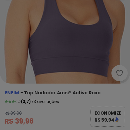
Enfi
ENFIM
-
Top Nadador Amni® Active Roxo
(
3,7
)
73
avaliações
ECONOMIZE
R$ 99,90
R$ 39,96
R$ 59,94