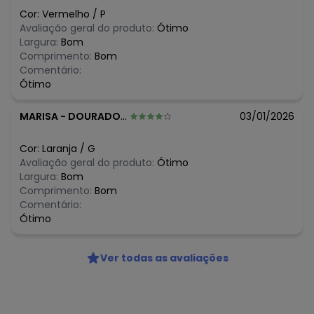
N/D*
março/2026
Cor:
Vermelho
/
P
N/D*
fevereiro/2026
Avaliação geral do produto:
Ótimo
Largura:
Bom
Comprimento:
Bom
Comentário:
Ótimo
MARISA
-
DOURADOS - MS
03/01/2026
Cor:
Laranja
/
G
Avaliação geral do produto:
Ótimo
Largura:
Bom
Comprimento:
Bom
Comentário:
Ótimo
Ver todas as avaliações