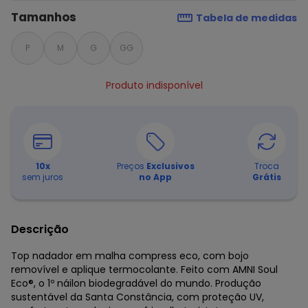
Tamanhos
Tabela de medidas
P
M
G
GG
Produto indisponível
10
x
Preços
Exclusivos
Troca
sem juros
no App
Grátis
Descrição
Top nadador em malha compress eco, com bojo
removível e aplique termocolante. Feito com AMNI Soul
Eco®, o 1º náilon biodegradável do mundo. Produção
sustentável da Santa Constância, com proteção UV,