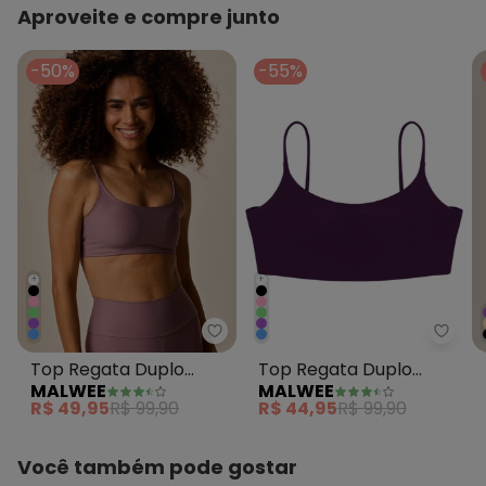
Aproveite e compre junto
-50%
-55%
+
+
Malwee - Top Regata Duplo Mal
Malwe
Top Regata Duplo
Top Regata Duplo
MALWEE
MALWEE
Malha Uv Active Malva
Malha Dry Violeta
R$ 49,95
R$ 99,90
R$ 44,95
R$ 99,90
Você também pode gostar