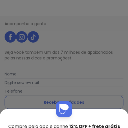
Acompanhe a gente
Seja você também um dos 7 milhões de apaixonados
pelas nossas dicas e promoções!
Nome
Digite seu e-mail
Telefone
Receber novidades
Ao enviar o cadastro, você concorda com a nossa
Política
de Privacidade
Compre pelo app e ganhe
12% OFF + frete grátis