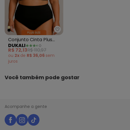
Dukali - Conjunto Cinta Plus Pol
Conjunto Cinta Plus
DUKALI
Poliamida Preto
R$ 72,13
R$ 110,97
ou
2x
de
R$ 36,06
sem
juros
Você também pode gostar
Acompanhe a gente