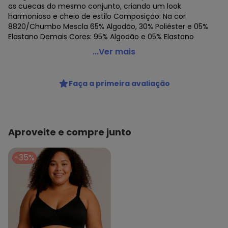
as cuecas do mesmo conjunto, criando um look
harmonioso e cheio de estilo Composição: Na cor
8820/Chumbo Mescla 65% Algodão, 30% Poliéster e 05%
Elastano Demais Cores: 95% Algodão e 05% Elastano
Lupo - Top sem Aro e sem Bojo Loba 43027-001
...Ver mais
Código do produto: 23536325
Colecao : LOBA LINGERIE
Faça a primeira avaliação
Aproveite e compre junto
-35%