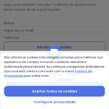
Seja você também um dos 7 milhões de apaixonados
pelas nossas dicas e promoções!
Nome
Digite seu e-mail
Telefone
Receber novidades
Nós utilizamos cookies e tecnologias similares para melhorar sua
Ao enviar o cadastro, você concorda com a nossa
Política
experiência de compra, incluindo conteúdo relevante e
de Privacidade
publicidade personalizada. Ao continuar navegando, entendemos
Compre pelo app e ganhe
12% OFF + frete grátis
que você está ciente e concorda com a nossa
Política de
na sua primeira compra
Privacidade
para saber mais.
Use o cupom
BEMVINDA
Posthaus é uma marca da Posthaus Ltda / CNPJ:
Baixar app Posthaus
Aceitar todos os cookies
80.462.138/0001-41
Endereço: Rua Werner Duwe, 202 Bairro Badenfurt -
Agora não
89.070-700 - Blumenau/SC
Configurar privacidade