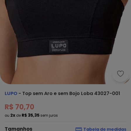
Lupo
LUPO
-
Top sem Aro e sem Bojo Loba 43027-001
R$ 70,70
2x
R$ 35,35
ou
de
sem juros
Tamanhos
Tabela de medidas