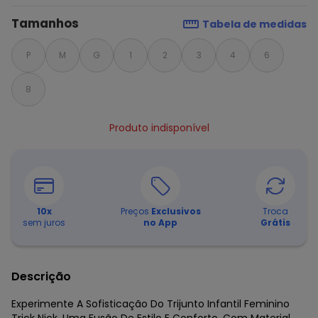
Tamanhos
Tabela de medidas
P
M
G
1
2
3
4
6
8
Produto indisponível
10
x
Preços
Exclusivos
Troca
sem juros
no App
Grátis
Descrição
Experimente A Sofisticação Do Trijunto Infantil Feminino