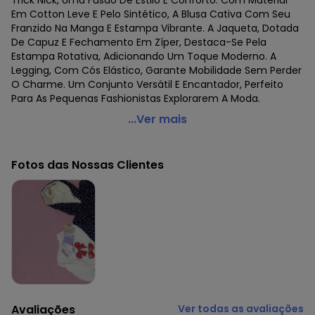
Trick Nick, Uma Fusão De Estilo E Conforto. Com Material
Em Cotton Leve E Pelo Sintético, A Blusa Cativa Com Seu
Franzido Na Manga E Estampa Vibrante. A Jaqueta, Dotada
De Capuz E Fechamento Em Zíper, Destaca-Se Pela
Estampa Rotativa, Adicionando Um Toque Moderno. A
Legging, Com Cós Elástico, Garante Mobilidade Sem Perder
O Charme. Um Conjunto Versátil E Encantador, Perfeito
Para As Pequenas Fashionistas Explorarem A Moda.
Trick Nick - Trijunto Infantil Feminino Rosa
...Ver mais
Código do produto: 7325410
Fornecedor: ROVITEX IND E COM DE MALHAS LTDA / CNPJ
Fotos das Nossas Clientes
79.233.672/0010-98
Feito: Brasil
Cuidados para conservação do produto: Lavar à mão.
Não usar alvejante.
Não usar secadora.
Secar na sombra.
Não passar.
Não lavar a seco.
Tecido: Malha Cotton Leve
Composição: Blusa Peca Total 95% Algodao - Calca Peca
Avaliações
Ver todas as avaliações
Total 95% Algodao 5% Elastano - Blusa Peca Total 5%