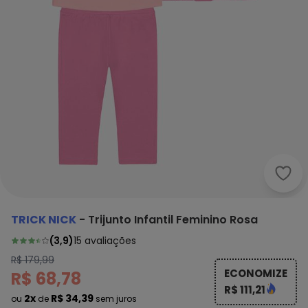
Trick
TRICK NICK
-
Trijunto Infantil Feminino Rosa
(
3,9
)
15
avaliações
R$ 179,99
ECONOMIZE
R$ 68,78
R$ 111,21
2x
R$ 34,39
ou
de
sem juros