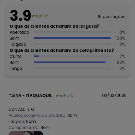
Elastano
3.9
Histórico de preços
15
avaliações
O que as clientes acharam da largura?
O preço apresentado abaixo é o menor oferecido em
Apertado
0
%
algum dia do mês, para o menor tamanho disponível.
N/D*
Bom
100
%
agosto/2026
N/D*
Folgado
0
%
julho/2026
N/D*
O que as clientes acharam do comprimento?
junho/2026
N/D*
Curto
7
%
maio/2026
N/D*
Bom
93
%
abril/2026
N/D*
Longo
0
%
março/2026
N/D*
fevereiro/2026
TAINA
-
ITAQUAQUECETUBA - SP
02/03/2025
Cor:
Azul
/
G
Avaliação geral do produto:
Bom
Largura:
Bom
Comprimento:
Bom