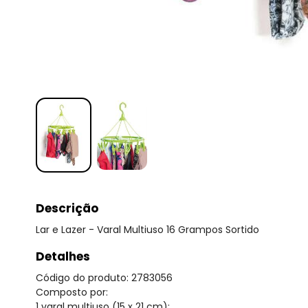
Descrição
Lar e Lazer - Varal Multiuso 16 Grampos Sortido
Detalhes
Código do produto: 2783056
Composto por:
1 varal multiuso (15 x 21 cm);