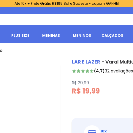
Até 10x + Frete Grátis R$199 Sul e Sudeste - cupom GANHEI
PLUS SIZE
MENINAS
MENINOS
CALÇADOS
do
LAR E LAZER
-
Varal Mult
(
4,7
)
32
avaliações
R$ 29,99
R$ 19,99
10
x