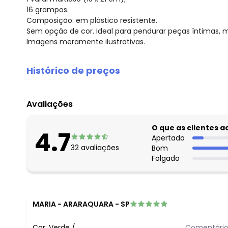
16 grampos.
Composição: em plástico resistente.
Sem opção de cor. Ideal para pendurar peças íntimas, 
Imagens meramente ilustrativas.
Histórico de preços
O preço apresentado abaixo é o menor oferecido em al
agosto/2026
Avaliações
julho/2026
junho/2026
O que as clientes 
4.7
maio/2026
Apertado
32
avaliações
Bom
abril/2026
Folgado
março/2026
fevereiro/2026
MARIA
-
ARARAQUARA - SP
Cor:
Verde
/
Comentário