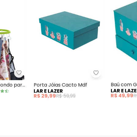
eiro Cacto
Mundo Lar - Varal Multiuso Redondo para Roupas
Lar e Lazer - Por
Baú com G
dondo para
Porta Jóias Cacto Mdf
LAR E LAZ
LAR E LAZER
R$ 49,99
R
R$ 29,99
R$ 59,99