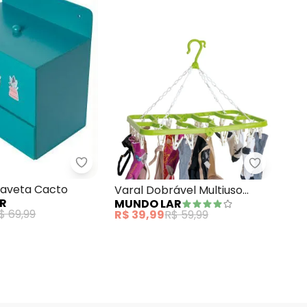
Lar e Lazer - Baú com Gaveta Cacto
 1 Peça
ta Jóias Cacto Mdf
Mundo Lar
aveta Cacto
Varal Dobrável Multiuso
ER
MUNDO LAR
Sortido
$ 69,99
R$ 39,99
R$ 59,99