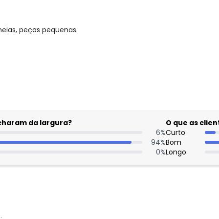
meias, peças pequenas.
gum dia do mês, para o menor tamanho disponível.
acharam da largura?
O que as cli
6
%
Curto
94
%
Bom
0
%
Longo
: