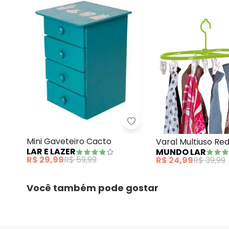
Lar e Lazer - Mini Gavet
Mini Gaveteiro Cacto
Varal Multiuso Re
LAR E LAZER
MUNDO LAR
Roupas 1 Peça
R$ 29,99
R$ 59,99
R$ 24,99
R$ 39,99
Você também pode gostar