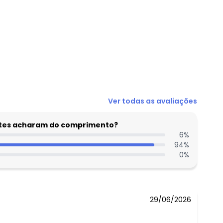
N/D*
Ver todas as avaliações
N/D*
R$ 19,99
entes acharam do comprimento?
N/D*
6
%
94
%
R$ 19,99
0
%
N/D*
N/D*
29/06/2026