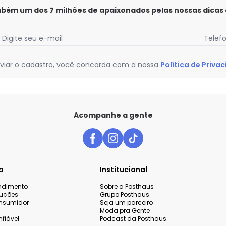
mbém um dos 7 milhões de apaixonados pelas nossas dicas
Digite seu e-mail
Telef
viar o cadastro, você concorda com a nossa
Política de Priva
Acompanhe a gente
o
Institucional
endimento
Sobre a Posthaus
luções
Grupo Posthaus
nsumidor
Seja um parceiro
Moda pra Gente
fiável
Podcast da Posthaus