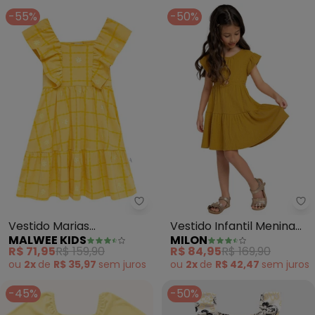
-55%
-50%
Malwee Kids - Vestido Marias
Mi
Vestido Marias
Vestido Infantil Menina
MALWEE KIDS
MILON
Estampado com Babado
Liso (Amarelo)
R$ 71,95
R$ 159,90
R$ 84,95
R$ 169,90
(Amarelo)
ou
2x
de
R$ 35,97
sem
juros
ou
2x
de
R$ 42,47
sem
juros
-45%
-50%