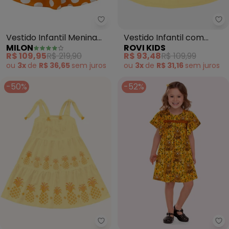
Milon - Vestido Infantil Menin
Ro
Vestido Infantil Menina
Vestido Infantil com
MILON
ROVI KIDS
Estampa (Amarelo)
Estampa Floral
R$ 109,95
R$ 219,90
R$ 93,48
R$ 109,99
(Amarelo)
ou
3x
de
R$ 36,65
sem
juros
ou
3x
de
R$ 31,16
sem
juros
-50%
-52%
Fakini Kids - Vestido (Amarelo)
Na