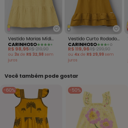
Carinhoso - Vestido Marias Míd
Cari
Vestido Marias Mídi
Vestido Curto Rodado
CARINHOSO
CARINHOSO
Amarelo
com Babado Amarelo
R$ 98,95
R$ 219,90
R$ 119,96
R$ 299,90
Mostarda
ou
3x
de
R$ 32,98
sem
ou
4x
de
R$ 29,99
sem
juros
juros
Você também pode gostar
-60%
-50%