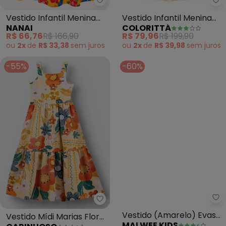
Nanai - Vestido Infantil Menina
Co
Vestido Infantil Menina
Vestido Infantil Menina
NANAI
COLORITTÁ
Flores (Amarelo)
com Babados (Amarelo)
R$ 66,76
R$ 166,90
R$ 79,96
R$ 199,90
ou
2x
de
R$ 33,38
sem
juros
ou
2x
de
R$ 39,98
sem
juros
-55%
-60%
Carinhoso - Vestido Mídi Marias
Ma
Vestido Mídi Marias Floral
Vestido (Amarelo) Evasê