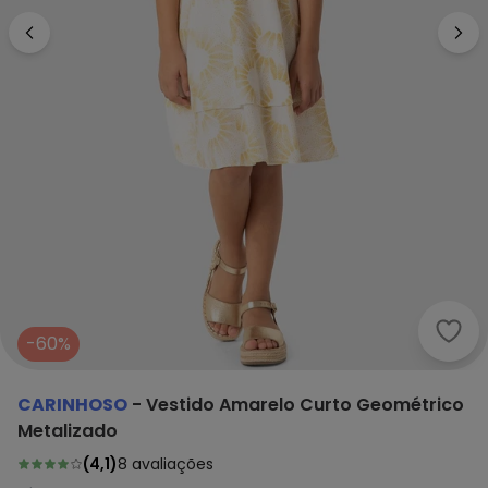
Cari
-60%
CARINHOSO
-
Vestido Amarelo Curto Geométrico
Metalizado
(
4,1
)
8
avaliações