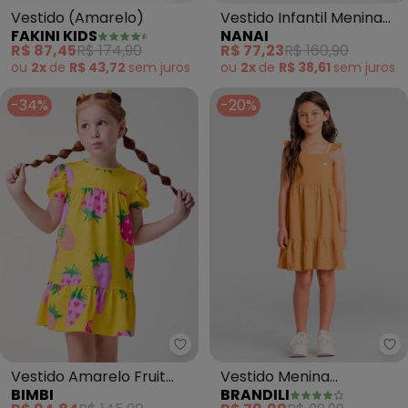
Vestido (Amarelo)
Vestido Infantil Menina
FAKINI KIDS
NANAI
Ursinhos (Amarelo)
R$ 87,45
R$ 174,90
R$ 77,23
R$ 160,90
ou
2x
de
R$ 43,72
sem
juros
ou
2x
de
R$ 38,61
sem
juros
-34%
-20%
Bimbi - Vestido Amarelo Fruit 
Br
Vestido Amarelo Fruit
Vestido Menina
BIMBI
BRANDILI
Print de Morangos
Texturizado (Amarelo)