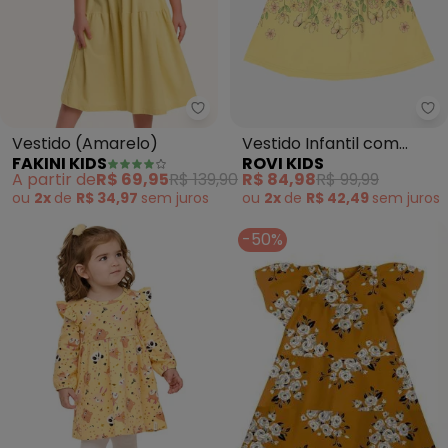
Fakini Kids - Vestido (Amarelo)
Ro
Vestido (Amarelo)
Vestido Infantil com
FAKINI KIDS
ROVI KIDS
Estampa Floral
A partir de
R$ 69,95
R$ 139,90
R$ 84,98
R$ 99,99
(Amarelo)
ou
2x
de
R$ 34,97
sem
juros
ou
2x
de
R$ 42,49
sem
juros
-50%