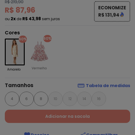
R$ 219,90
ECONOMIZE
R$ 87,96
R$ 131,94
2x
R$ 43,98
ou
de
sem juros
Cores
60%
60%
Vermelho
Amarelo
Tamanhos
Tabela de medidas
4
6
8
10
12
14
16
Adicionar na sacola