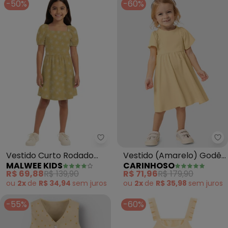
-50%
-60%
Malwee Kids - Vestido Curto Ro
Ca
Vestido Curto Rodado
Vestido (Amarelo) Godê
MALWEE KIDS
CARINHOSO
Floral (Amarelo)
em Crepe
R$ 69,88
R$ 139,90
R$ 71,96
R$ 179,90
ou
2x
de
R$ 34,94
sem
juros
ou
2x
de
R$ 35,98
sem
juros
-55%
-60%