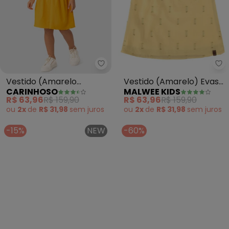
Carinhoso - Vestido (Amarelo 
Ma
Vestido (Amarelo
Vestido (Amarelo) Evasê
CARINHOSO
MALWEE KIDS
Mostarda) Curto com
com Brilho
R$ 63,96
R$ 159,90
R$ 63,96
R$ 159,90
Transpasse
ou
2x
de
R$ 31,98
sem
juros
ou
2x
de
R$ 31,98
sem
juros
-15%
NEW
-60%