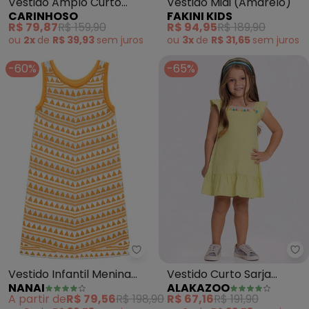
Vestido Amplo Curto
Vestido Midi (Amarelo)
CARINHOSO
FAKINI KIDS
com Glitter (Amarelo)
R$ 79,87
R$ 159,90
R$ 94,95
R$ 189,90
ou
2x
de
R$ 39,93
sem
juros
ou
3x
de
R$ 31,65
sem
juros
-60%
-65%
Nanai - Vestido Infantil Menina 
Al
Vestido Infantil Menina
Vestido Curto Sarja
NANAI
ALAKAZOO
Tricot (Amarelo)
Mangas Bordadas
A partir de
R$ 79,56
R$ 198,90
R$ 67,16
R$ 191,90
(Amarelo)