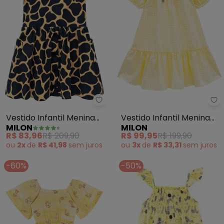
Milon - Vestido Infantil Menin
Mi
Vestido Infantil Menina
Vestido Infantil Menina
MILON
MILON
Estampa (Amarelo)
Estampa (Amarelo)
R$ 83,96
R$ 209,90
R$ 99,95
R$ 199,90
ou
2x
de
R$ 41,98
sem
juros
ou
3x
de
R$ 33,31
sem
juros
-60%
-50%