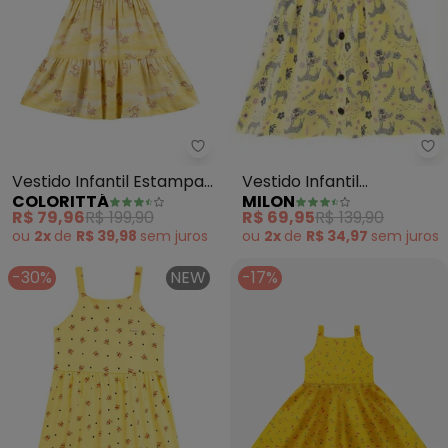
Mi
Colorittá 
Vestido Infantil
Vestido Infantil Estampa
MILON
COLORITTÁ
(Amarelo)
Colorittá (Amarelo)
R$ 69,95
R$ 139,90
R$ 79,96
R$ 199,90
ou
2x
de
R$ 34,97
sem
juros
ou
2x
de
R$ 39,98
sem
juros
-30%
NEW
-17%