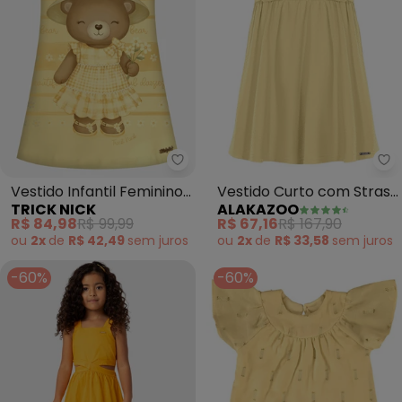
Trick Nick - Vestido Infantil 
Al
Vestido Infantil Feminino
Vestido Curto com Strass
TRICK NICK
ALAKAZOO
com Estampa (Amarelo)
(Amarelo)
R$ 84,98
R$ 99,99
R$ 67,16
R$ 167,90
ou
2x
de
R$ 42,49
sem
juros
ou
2x
de
R$ 33,58
sem
juros
-60%
-60%