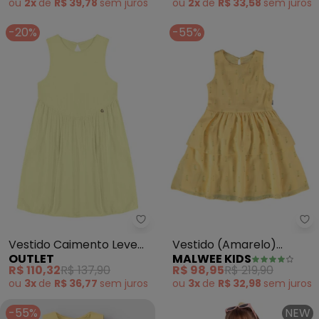
ou
2x
de
R$ 39,78
sem
juros
ou
2x
de
R$ 33,58
sem
juros
-20%
-55%
Outlet - Vestido Caimento Lev
Ma
Vestido Caimento Leve
Vestido (Amarelo)
OUTLET
MALWEE KIDS
Menina (Amarelo)
Acinturado em Plumetis
R$ 110,32
R$ 137,90
R$ 98,95
R$ 219,90
ou
3x
de
R$ 36,77
sem
juros
ou
3x
de
R$ 32,98
sem
juros
-55%
NEW