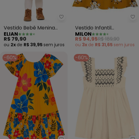
Mi
Elian - Vestido Bebê Menina Ma
Vestido Infantil
Vestido Bebê Menina
MILON
ELIAN
(Amarelo)
Manga Longa Bichinhos
R$ 94,95
R$ 189,90
R$ 79,90
(Amarelo)
ou
3x
de
R$ 31,65
sem
juros
ou
2x
de
R$ 39,95
sem
juros
-60%
-60%