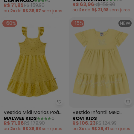
CARINHOSO
MALWEE KIDS
(Amarelo)
Araras
R$ 71,95
R$ 159,90
R$ 63,96
R$ 159,90
ou
2x
de
R$ 35,97
sem
juros
ou
2x
de
R$ 31,98
sem
juros
-60%
-15%
NEW
Malwee Kids - Vestido Mídi Mar
Ro
Vestido Mídi Marias Poá
Vestido Infantil Meia
MALWEE KIDS
ROVI KIDS
(Amarelo)
Malha com Estampa
R$ 71,96
R$ 179,90
R$ 106,23
R$ 124,99
(Amarelo)
ou
2x
de
R$ 35,98
sem
juros
ou
3x
de
R$ 35,41
sem
juros