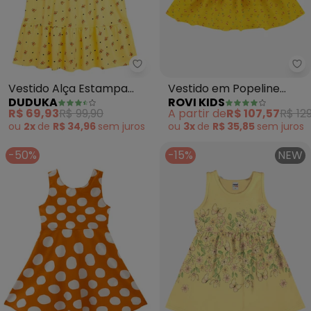
Duduka - Vestido Alç
Ro
Vestido Alça Estampa
Vestido em Popeline
DUDUKA
ROVI KIDS
Libélula (Amarelo)
(Amarelo)
R$ 69,93
R$ 99,90
A partir de
R$ 107,57
R$ 12
ou
2x
de
R$ 34,96
sem
juros
ou
3x
de
R$ 35,85
sem
juros
-50%
-15%
NEW