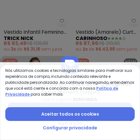
Trick Nick - Vestido Infantil 
Ca
Vestido Infantil Feminino
Vestido (Amarelo) Curto
TRICK NICK
CARINHOSO
com Estampa (Amarelo)
Geométrico Metalizado
R$ 93,48
R$ 109,99
R$ 87,96
R$ 219,90
ou
3x
de
R$ 31,16
sem
juros
ou
2x
de
R$ 43,98
sem
juros
-50%
-20%
NEW
Nós utilizamos cookies e tecnologias similares para melhorar sua
experiência de compra, incluindo conteúdo relevante e
publicidade personalizada. Ao continuar navegando, entendemos
Compre pelo app e ganhe
12% OFF + frete grátis
que você está ciente e concorda com a nossa
Política de
na sua primeira compra
Privacidade
para saber mais.
Use o cupom
BEMVINDA
Baixar app Posthaus
Aceitar todos os cookies
Agora não
Configurar privacidade