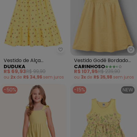
Duduka - Vestido de Alça (Amar
Ca
Vestido de Alça
Vestido Godê Bordado
DUDUKA
CARINHOSO
(Amarelo)
(Amarelo)
R$ 69,93
R$ 99,90
R$ 107,95
R$ 239,90
ou
2x
de
R$ 34,96
sem
juros
ou
3x
de
R$ 35,98
sem
juros
-50%
-15%
NEW