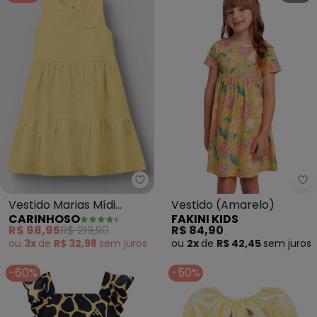
Carinhoso - Vestido Marias Míd
Fa
Vestido Marias Mídi
Vestido (Amarelo)
CARINHOSO
FAKINI KIDS
(Amarelo)
R$ 98,95
R$ 219,90
R$ 84,90
ou
3x
de
R$ 32,98
sem
juros
ou
2x
de
R$ 42,45
sem
juros
-60%
-50%