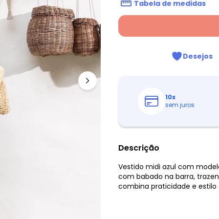
Tabela de medidas
Desejos
10
x
sem juros
Descrição
Vestido midi azul com modela
com babado na barra, trazen
combina praticidade e estilo