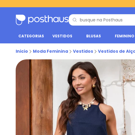
CATEGORIAS
VESTIDOS
BLUSAS
FEMININO
Inicio
Moda Feminina
Vestidos
Vestidos de Alç