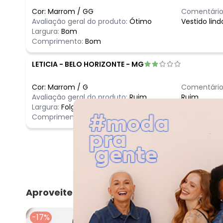
Cor:
Marrom
/
GG
Comentário
Avaliação geral do produto:
Ótimo
Vestido lin
Largura:
Bom
Comprimento:
Bom
LETICIA
-
BELO HORIZONTE - MG
Cor:
Marrom
/
G
Comentário
Avaliação geral do produto:
Ruim
Ruim
Largura:
Folgado
Comprimento:
Bom
Aproveite e compre junto
-17%
-12%