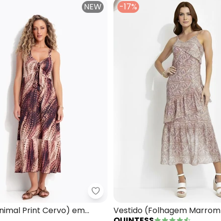
NEW
-17%
ido (Azul) em Linho
Quintess - Vestido (Animal Prin
nimal Print Cervo) em
Vestido (Folhagem Marrom
QUINTESS