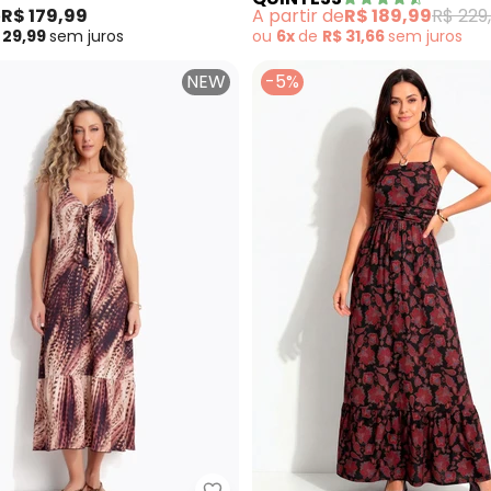
e
R$ 179,99
A partir de
R$ 189,99
R$ 229
 29,99
sem
juros
ou
6x
de
R$ 31,66
sem
juros
NEW
-5%