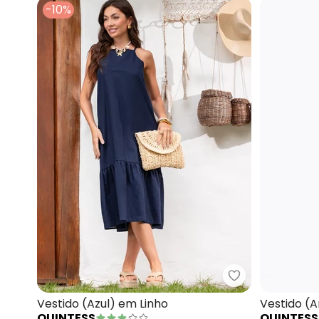
-10%
Quintess - Vest
Vestido (Azul) em Linho
Vestido (A
QUINTESS
QUINTESS