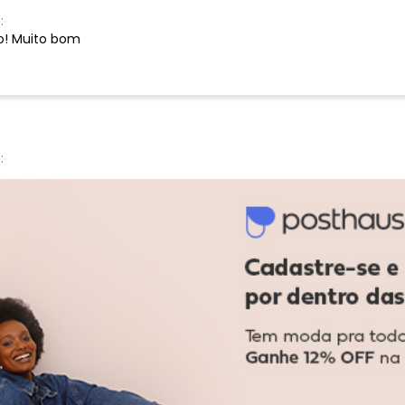
:
do! Muito bom
:
Ver todas as avaliações