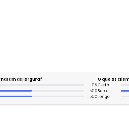
acharam da largura?
O que as cli
0
%
Curto
50
%
Bom
50
%
Longo