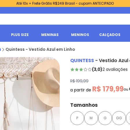
Até 10x + Frete Grátis R$249 Brasil - cupom ANTECIPADO
PLUS SIZE
MENINAS
MENINOS
CALÇADOS
a
Quintess - Vestido Azul em Linho
QUINTESS
-
Vestido Azul
(
3,0
)
2
avaliações
R$ 199,99
R$ 179,99
ou
a partir de
Tamanhos
P
M
G
GG