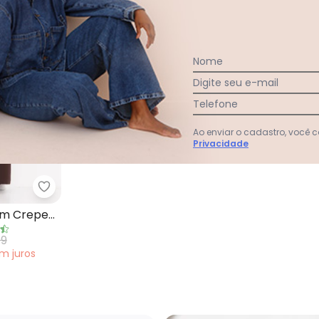
Nome
Digite seu e-mail
Telefone
Ao enviar o cadastro, você
Privacidade
hagem Marrom em Tule
Quintess - Vestido Marrom em Crepe Plano Acet
em Crepe
99
em
juros