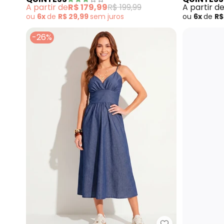
Malha Fria
A partir de
R$ 179,99
R$ 199,99
A partir d
ou
6x
de
R$ 29,99
sem
juros
ou
6x
de
R$
-26%