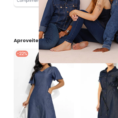
Comprimento:
Bom
Aproveite e compre junto
-22%
-31%