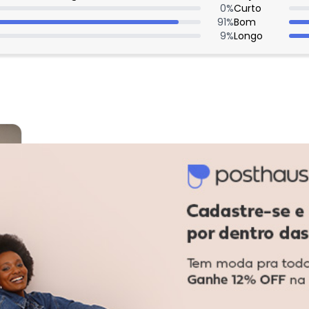
0
%
Curto
91
%
Bom
9
%
Longo
: