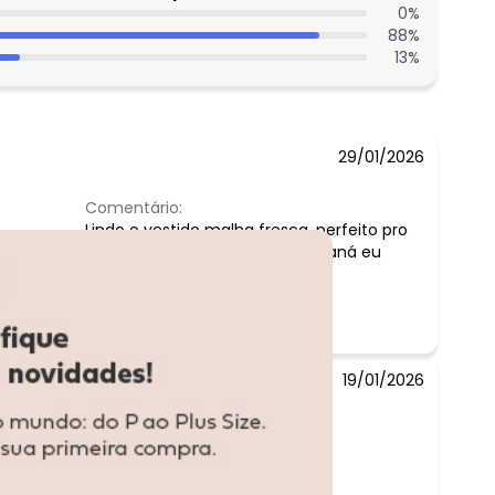
0
%
88
%
13
%
29/01/2026
Comentário:
Lindo o vestido malha fresca ,perfeito pro
calor que tem feito aqui no Paraná eu
ameiiii
19/01/2026