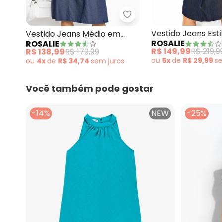
Rosalie - Vestido Jeans
Vestido Jeans Est
Vestido Jeans Médio em
ROSALIE
ROSALIE
Jeans Leve
R$ 149,99
R$ 219,9
R$ 138,99
R$ 179,99
ou
5x
de
R$ 29,99
s
ou
4x
de
R$ 34,74
sem
juros
Você também pode gostar
-14%
NEW
-25%