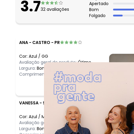
3.7
Apertado
32
avaliações
Bom
Folgado
ANA
-
CASTRO - PR
Cor:
Azul
/
GG
Avaliação geral do produto:
Ótimo
Largura:
Bom
Comprimento:
Longo
VANESSA
-
SAO LUIS - MA
Cor:
Azul
/
M
Comentário
Avaliação geral do produto:
Incrível
Incrível
Largura:
Bom