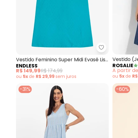
Endless - Vesti
Vestido (
Vestido Feminino Super Midi Evasê Liso
ROSALIE
ENDLESS
Evangélic
(Azul)
A partir d
R$ 149,99
R$ 174,99
ou
5x
de
R$
ou
5x
de
R$ 29,99
sem
juros
-31%
-60%