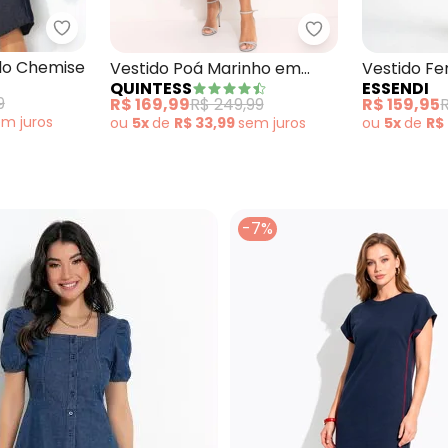
Rosalie - Vestido Jeans Estilo Chemise
 Médio em Jeans Leve
Quintess - Vesti
ilo Chemise
Vestido Poá Marinho em
Vestido Fe
QUINTESS
ESSENDI
Viscose Plana
Azul
9
R$ 169,99
R$ 249,99
R$ 159,95
R
em
juros
ou
5x
de
R$ 33,99
sem
juros
ou
5x
de
R$
-7%