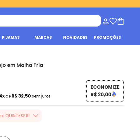
PIJAMAS
MARCAS
NOVIDADES
PROMOÇÕES
ejo em Malha Fria
ECONOMIZE
R$ 20,00
4x
R$ 32,50
de
sem juros
m: QUINTESS19
er valor, usando o
 toda loja Quintess,