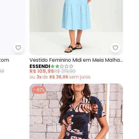
Botões Moda Evangélica
Quintess - Vestido (Marinho) em Moletom
Essendi -
etom
Vestido Feminino Midi em Meia Malha
ESSENDI
(Azul)
99
R$ 109,95
R$ 219,90
ou
3x
de
R$ 36,65
sem
juros
-41%