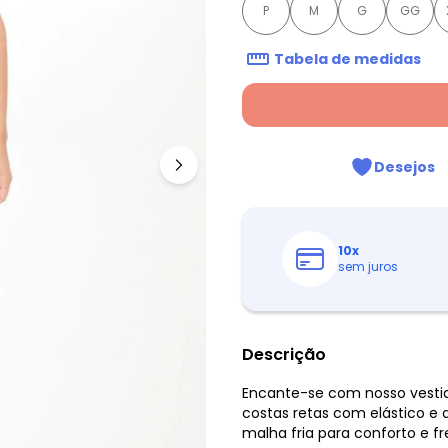
P
M
G
GG
Tabela de medidas
Desejos
10
x
sem juros
Descrição
Encante-se com nosso vestid
costas retas com elástico e
malha fria para conforto e fr