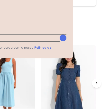
 concorda com a nossa
Política de
-25%
-1