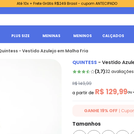
Até 10x + Frete Grátis R$249 Brasil - cupom ANTECIPADO
PLUS SIZE
MENINAS
MENINOS
CALÇADOS
Quintess - Vestido Azulejo em Malha Fria
QUINTESS
-
Vestido Azul
(
3,7
)
32
avaliações
R$ 149,99
R$ 129,99
ou
a partir de
GANHE 19% OFF
| Cupo
Ganhe 19% OFF Extra em qualqu
Tamanhos
cupom: QUINTESS19. Válido para
até 07/08/2026.