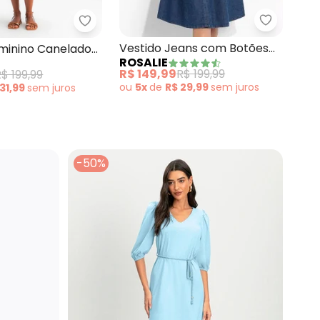
Rosalie -
do Poá Marinho em Viscose Plana
Essendi - Vestido Feminino Canelado Azul
Ves
Vestido Jeans com Botões
minino Canelado
QU
ROSALIE
Mal
Moda Evangélica
R$ 
R$ 149,99
R$ 199,99
$ 199,99
ou
ou
5x
de
R$ 29,99
sem
juros
 31,99
sem
juros
-50%