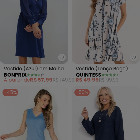
bonprix - Vestido (Azul) em Ma
Qu
Vestido (Azul) em Malha
Vestido (Lenço Bege)
BONPRIX
QUINTESS
de Viscose
com Bolsos e Mangas
A partir de
R$ 57,99
R$ 149,99
R$ 49,99
R$ 99,99
Curtas
-45%
-50%