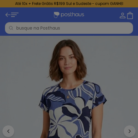
Até 10x + Frete Grátis R$199 Sul e Sudeste - cupom GANHEI