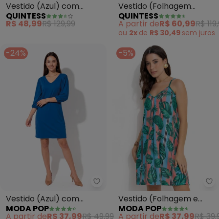
Vestido (Azul) com
Vestido (Folhagem
QUINTESS
QUINTESS
Cordel para Amarrar na
Color) em Malha de
R$ 48,99
R$ 129,99
A partir de
R$ 60,99
R$ 119
Cintura
Viscose
ou
2x
de
R$ 30,49
sem
juros
-24%
-5%
Moda Pop - Vestido (Azul) com 
Mo
Vestido (Azul) com
Vestido (Folhagem e
MODA POP
MODA POP
Elástico nos Punhos
Listrado) com Prega e
A partir de
R$ 37,99
R$ 49,99
A partir de
R$ 37,99
R$ 39,