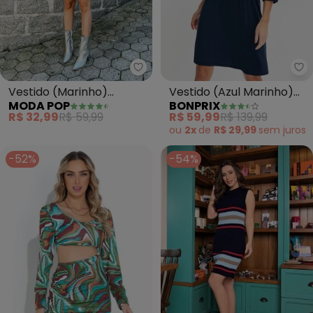
Moda Pop - Vestido (Marinho)
bo
Vestido (Marinho)
Vestido (Azul Marinho)
MODA POP
BONPRIX
Tubinho com Mangas
em Malha de Viscose
R$ 32,99
R$ 59,99
R$ 59,99
R$ 139,99
Longas
ou
2x
de
R$ 29,99
sem
juros
-52%
-54%