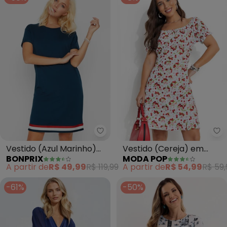
bonprix - Vestido (Azul Marinh
Mo
Vestido (Azul Marinho)
Vestido (Cereja) em
BONPRIX
MODA POP
em Malha de Algodão
Jersey Acetinado
A partir de
R$ 49,99
R$ 119,99
A partir de
R$ 54,99
R$ 59,
-61%
-50%