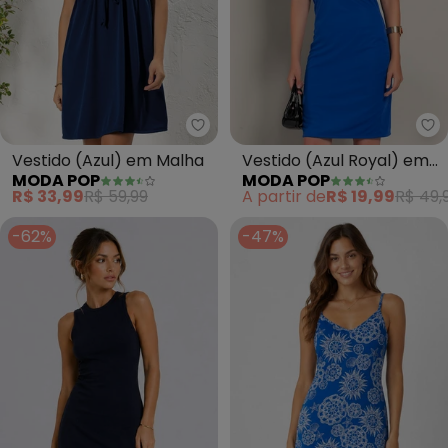
Moda Pop - Vestido (Azul) em 
Mo
Vestido (Azul) em Malha
Vestido (Azul Royal) em
MODA POP
MODA POP
Malha
R$ 33,99
R$ 59,99
A partir de
R$ 19,99
R$ 49,
-62%
-47%