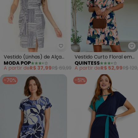
Moda Pop - Vestido (Linhas) de
Qu
Vestido (Linhas) de Alças
Vestido Curto Floral em
MODA POP
QUINTESS
com Fenda
Malha Fria com Mangas
A partir de
R$ 37,99
R$ 69,99
A partir de
R$ 52,99
R$ 129
Bufantes
-70%
-51%