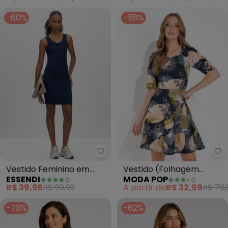
Alças
-60%
-58%
Mo
Essendi - Vestido Feminino em R
Vestido (Folhagem
Vestido Feminino em
MODA POP
ESSENDI
Marinho) com Mangas
Ribana (Azul)
A partir de
R$ 32,99
R$ 79,
R$ 39,95
R$ 99,99
Curtas
-73%
-62%