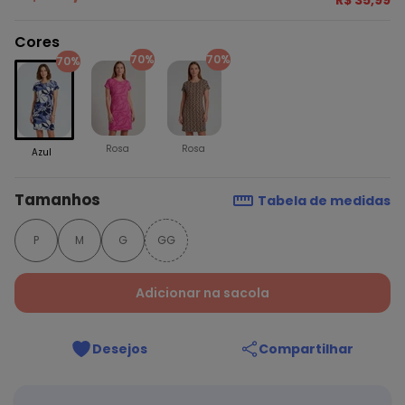
R$ 35,99
Cores
70%
70%
70%
Rosa
Rosa
Azul
Tamanhos
Tabela de medidas
P
M
G
GG
Adicionar na sacola
Desejos
Compartilhar