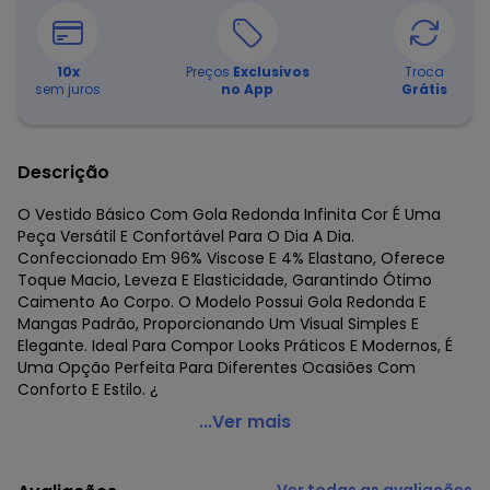
10
x
Preços
Exclusivos
Troca
sem juros
no App
Grátis
Descrição
O Vestido Básico Com Gola Redonda Infinita Cor É Uma
Peça Versátil E Confortável Para O Dia A Dia.
Confeccionado Em 96% Viscose E 4% Elastano, Oferece
Toque Macio, Leveza E Elasticidade, Garantindo Ótimo
Caimento Ao Corpo. O Modelo Possui Gola Redonda E
Mangas Padrão, Proporcionando Um Visual Simples E
Elegante. Ideal Para Compor Looks Práticos E Modernos, É
Uma Opção Perfeita Para Diferentes Ocasiões Com
Conforto E Estilo. ¿
Infinita Cor - Vestido Básico com Gola Redonda Azul
...Ver mais
Código do produto: 8479505
Fornecedor: ROVITEX IND E COM DE MALHAS LTDA / CNPJ