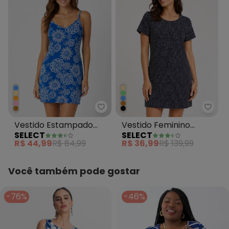
Select - Vestido Estampado De
Selec
Vestido Estampado
Vestido Feminino
SELECT
SELECT
Decote em V Azul
Estampado Azul
R$ 44,99
R$ 84,99
R$ 36,99
R$ 139,99
Você também pode gostar
-76%
-46%