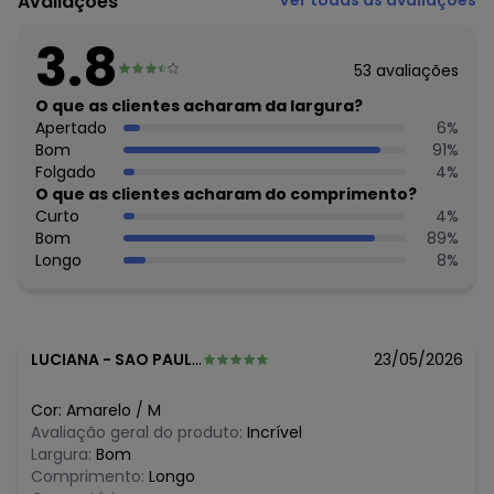
Avaliações
Ver todas as avaliações
79.233.672/0010-98
Feito: Brasil
3.8
Cuidados para conservação do produto: Lavar à mão.
53
avaliações
Não usar alvejante.
Não usar secadora.
O que as clientes acharam da largura?
Secar na sombra.
Apertado
6
%
Passar temperatura mínima.
Bom
91
%
Não lavar a seco.
Folgado
4
%
Tecido: Viscotorcion
O que as clientes acharam do comprimento?
Composição: 4% Elastano 96% Viscose
Curto
4
%
Bom
89
%
Histórico de preços
Longo
8
%
O preço apresentado abaixo é o menor oferecido em
algum dia do mês, para o menor tamanho disponível.
N/D*
agosto/2026
R$ 35,99
julho/2026
LUCIANA
-
SAO PAULO - SP
23/05/2026
R$ 35,99
junho/2026
R$ 38,99
maio/2026
Cor:
Amarelo
/
M
R$ 39,99
abril/2026
Avaliação geral do produto:
Incrível
N/D*
março/2026
Largura:
Bom
N/D*
fevereiro/2026
Comprimento:
Longo