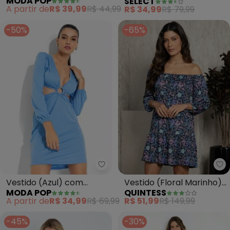
MODA POP
SELECT
com Decote Profundo
Helanca Estampado
A partir de
R$ 39,99
R$ 44,99
R$ 34,99
R$ 79,99
(Azul)
-50%
-65%
Moda Pop - Vestido (Azul) com
Qu
Vestido (Azul) com
Vestido (Floral Marinho)
MODA POP
QUINTESS
Recortes Vazado
Ombro a Ombro
A partir de
R$ 34,99
R$ 69,99
R$ 51,99
R$ 149,99
-45%
-30%