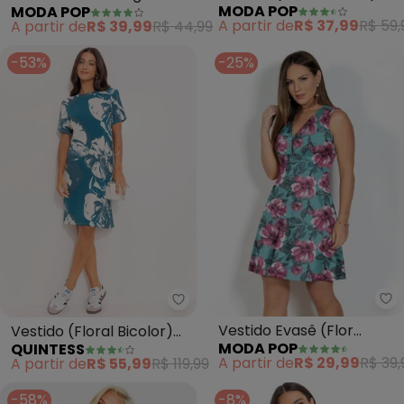
MODA POP
MODA POP
com Transpasse no
(Estampa de Borboletas)
A partir de
R$ 37,99
R$ 59,
A partir de
R$ 39,99
R$ 44,99
Decote
-53%
-25%
Mo
Quintess - Vestido (Floral Bico
Vestido Evasê (Flor
Vestido (Floral Bicolor)
MODA POP
QUINTESS
Turquesa) com Decote
em Malha de Viscose
A partir de
R$ 29,99
R$ 39,
A partir de
R$ 55,99
R$ 119,99
Profundo
-58%
-8%