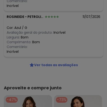
Comentário:
Incrível
ROSINEIDE
-
PETROLINA - PE
11/07/2026
Cor:
Azul
/
G
Avaliação geral do produto:
Incrível
Largura:
Bom
Comprimento:
Bom
Comentário:
Incrível
Ver todas as avaliações
Aproveite e compre junto
-47%
-73%