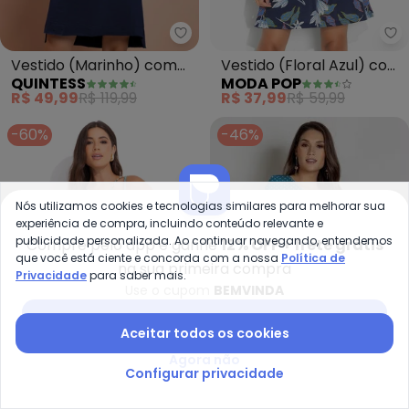
Quintess - Vestido (Marinho) co
Mo
Vestido (Marinho) com
Vestido (Floral Azul) com
QUINTESS
MODA POP
Bolsos Frontais
Decote Quadrado
R$ 49,99
R$ 119,99
R$ 37,99
R$ 59,99
-60%
-46%
Nós utilizamos cookies e tecnologias similares para melhorar sua
experiência de compra, incluindo conteúdo relevante e
publicidade personalizada. Ao continuar navegando, entendemos
Compre pelo app e ganhe
12% OFF + frete grátis
que você está ciente e concorda com a nossa
Política de
na sua primeira compra
Privacidade
para saber mais.
Use o cupom
BEMVINDA
Baixar app Posthaus
Aceitar todos os cookies
Agora não
Configurar privacidade
Mo
Bimini - Vestido (Floral Azul) e
Vestido (Poá Azul) com
Vestido (Floral Azul) em