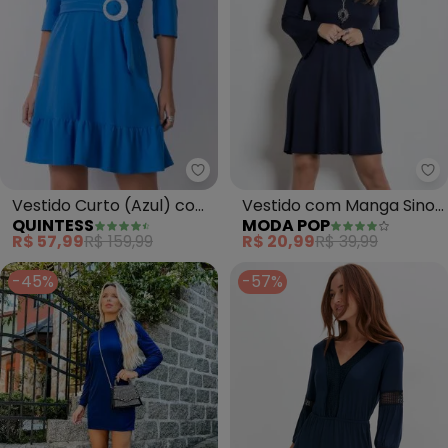
Quintess - Vestido Curto (Azul
Mo
Vestido Curto (Azul) com
Vestido com Manga Sino
QUINTESS
MODA POP
Cinto e Mangas Bufantes
(Marinho)
R$ 57,99
R$ 159,99
R$ 20,99
R$ 39,99
-45%
-57%