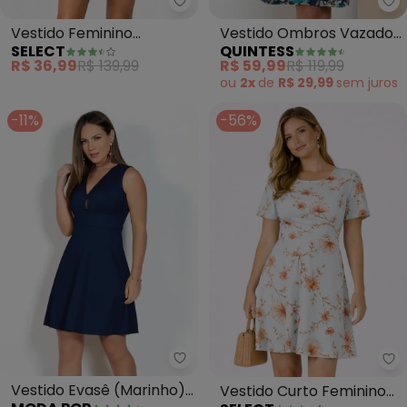
Qu
Select - Vestido Feminino Esta
Vestido Ombros Vazados
Vestido Feminino
QUINTESS
SELECT
(Floral Azul) com Bolsos
Estampado (Azul)
R$ 59,99
R$ 119,99
R$ 36,99
R$ 139,99
ou
2x
de
R$ 29,99
sem
juros
-11%
-56%
Moda Pop - Vestido Evasê (Mar
Se
Vestido Evasê (Marinho)
Vestido Curto Feminino