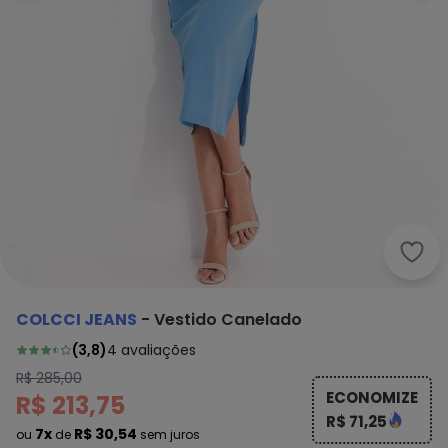
Colc
COLCCI JEANS
-
Vestido Canelado
(
3,8
)
4
avaliações
R$ 285,00
ECONOMIZE
R$ 213,75
R$ 71,25
7x
R$ 30,54
ou
de
sem juros