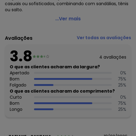
casuais ou sofisticados, combinando com sandálias, tênis
ou salto.
Colcci Jeans - Vestido Canelado
...Ver mais
Código do produto: 3845487
Modelagem: Justa
Avaliações
Ver todas as avaliações
Modelo: Tubinho
Comprimento da Manga: Curta
3.8
Modelo da Manga: Regata
4
avaliações
Comprimento: Midi
Forro: Não
O que as clientes acharam da largura?
Cinto: Não Acompanha
Apertado
0
%
Decote Frente : Quadrado
Bom
75
%
Decote Costas: Redondo
Folgado
25
%
Fornecedor: AMC TEXTIL LTDA / CNPJ 75.364.570/0007-55
O que as clientes acharam do comprimento?
Feito: Brasil
Curto
0
%
Cuidados para conservação do produto: Lavagem A Mão.
Bom
75
%
Temp. Máxima 40°C Não Alvejar Não Secar Em Tambor
Longo
25
%
Secagem Em Varal À Sombra Temp. Máxima Da Base Do
Ferro De 110°C Sem Vapor. Vapor Pode Causar Danos
Irreversíveis Não Limpar A Seco
Observação: Fenda