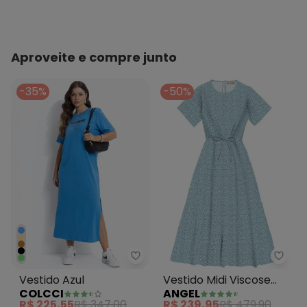
Aproveite e compre junto
-35%
-50%
Colcci - Vestido Azul
Angel
Vestido Azul
Vestido Midi Viscose
COLCCI
ANGEL
Estampada Azul
R$ 225,55
R$ 347,00
R$ 239,95
R$ 479,90