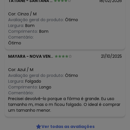
TATIANE
-
SANTANA DO MANHUACU - MG
18/02/2026
Tecido: Malha
Composição: 97% Algodão 3% Elastano
Cor:
Cinza
/
M
Histórico de preços
Avaliação geral do produto:
Ótimo
Largura:
Bom
O preço apresentado abaixo é o menor oferecido em
Comprimento:
Bom
algum dia do mês, para o menor tamanho disponível.
Comentário:
N/D*
agosto/2026
Ótimo
N/D*
julho/2026
N/D*
junho/2026
MAYARA
-
NOVA VENECIA - ES
21/10/2025
N/D*
maio/2026
N/D*
abril/2026
N/D*
março/2026
Cor:
Azul
/
M
N/D*
fevereiro/2026
Avaliação geral do produto:
Ótimo
Largura:
Folgado
Comprimento:
Longo
Comentário:
Precisei devolvê-lo porque a fôrma é grande. Eu uso
tamanho m, mas o m ficou folgado. O ideal é comprar
um tamanho menor.
Ver todas as avaliações