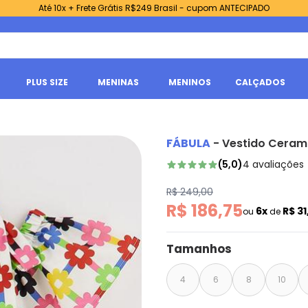
Até 10x + Frete Grátis R$249 Brasil - cupom ANTECIPADO
PLUS SIZE
MENINAS
MENINOS
CALÇADOS
FÁBULA
-
Vestido Ceram
(
5,0
)
4
avaliações
R$ 249,00
R$ 186,75
6x
R$ 31
ou
de
Tamanhos
4
6
8
10