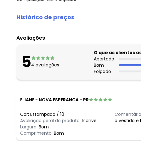
Histórico de preços
O preço apresentado abaixo é o menor oferecido em al
agosto/2026
Avaliações
julho/2026
junho/2026
O que as clientes 
5
maio/2026
Apertado
4
avaliações
Bom
abril/2026
Folgado
março/2026
fevereiro/2026
ELIANE
-
NOVA ESPERANCA - PR
Cor:
Estampado
/
10
Comentário
Avaliação geral do produto:
Incrível
o vestido é 
Largura:
Bom
Comprimento:
Bom