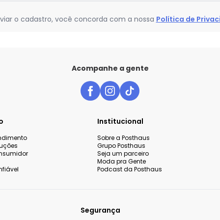
viar o cadastro, você concorda com a nossa
Política de Priva
Acompanhe a gente
o
Institucional
endimento
Sobre a Posthaus
luções
Grupo Posthaus
nsumidor
Seja um parceiro
Moda pra Gente
fiável
Podcast da Posthaus
Segurança