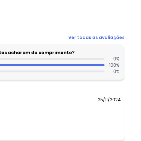
N/D*
Ver todas as avaliações
N/D*
N/D*
entes acharam do comprimento?
N/D*
0
%
100
%
N/D*
0
%
N/D*
N/D*
25/11/2024