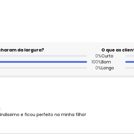
gum dia do mês, para o menor tamanho disponível.
acharam da largura?
O que as cli
0
%
Curto
100
%
Bom
0
%
Longo
:
lindissimo e ficou perfeito na minha filha!