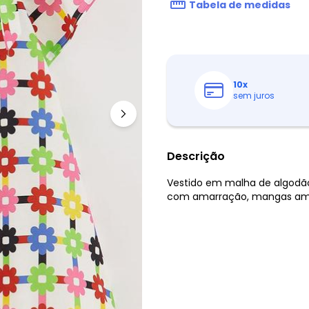
Tabela de medidas
10
x
sem juros
Descrição
Vestido em malha de algodão
com amarração, mangas amp