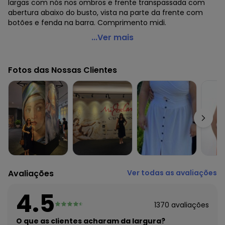
largas com nós nos ombros e frente transpassada com
abertura abaixo do busto, vista na parte da frente com
botões e fenda na barra. Comprimento midi.
Quintess - Vestido com Botões Frontais Branco
...Ver mais
Código do produto: 3369327
Modelagem: Solto
Fotos das Nossas Clientes
Comprimento: Midi
Decote frente: Transpassado
Complemento: Botões decorativos; fenda(s); franzido
Observação: Malha favo
Tecido: Malha jacquard
Composição: Conforme imagem etiqueta
Histórico de preços
O preço apresentado abaixo é o menor oferecido em
algum dia do mês, para o menor tamanho disponível.
Avaliações
Ver todas as avaliações
N/D*
agosto/2026
N/D*
julho/2026
4.5
R$ 59,99
junho/2026
1370
avaliações
N/D*
maio/2026
R$ 59,99
O que as clientes acharam da largura?
abril/2026