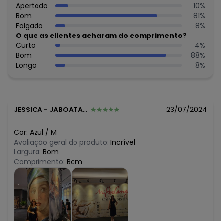
R$ 59,99
Apertado
10
%
março/2026
R$ 98,99
Bom
81
%
fevereiro/2026
Folgado
8
%
O que as clientes acharam do comprimento?
Curto
4
%
Bom
88
%
Longo
8
%
JESSICA
-
JABOATAO DOS GUARARAPES - PE
23/07/2024
Cor:
Azul
/
M
Avaliação geral do produto:
Incrível
Largura:
Bom
Comprimento:
Bom