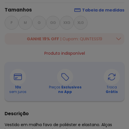
Tamanhos
Tabela de medidas
P
M
G
GG
XXG
XLG
GANHE 19% OFF
| Cupom: QUINTESS19
Ganhe 19% OFF Extra em qualquer valor, usando o cupom:
Produto indisponível
QUINTESS19. Válido para toda loja Quintess, até 07/08/2026.
10
x
Preços
Exclusivos
Troca
sem juros
no App
Grátis
Descrição
Vestido em malha favo de poliéster e elastano. Alças