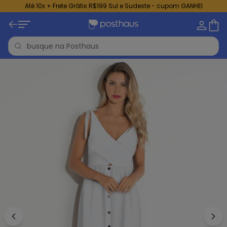
Até 10x + Frete Grátis R$199 Sul e Sudeste - cupom GANHEI