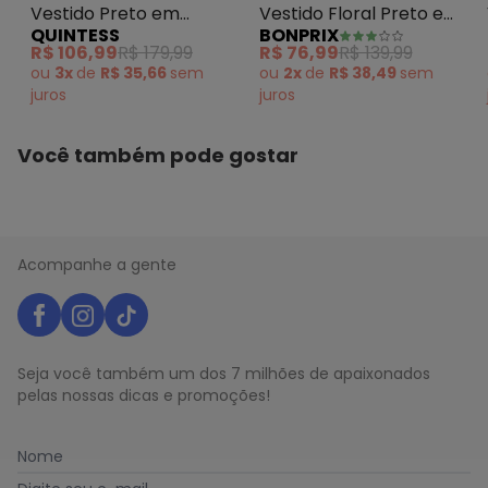
Vestido Preto em
Vestido Floral Preto e
QUINTESS
BONPRIX
Crepe Plano
Branco em Malha Fria
R$ 106,99
R$ 179,99
R$ 76,99
R$ 139,99
ou
3x
de
R$ 35,66
sem
ou
2x
de
R$ 38,49
sem
juros
juros
Você também pode gostar
Acompanhe a gente
Seja você também um dos 7 milhões de apaixonados
pelas nossas dicas e promoções!
Nome