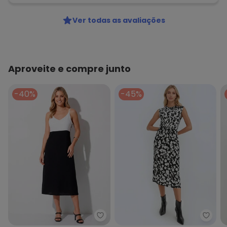
Ver todas as avaliações
Aproveite e compre junto
-40%
-45%
Quintess - Vestido Preto em Cr
bonpr