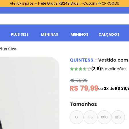
Até 10x s juros + Frete Grátis R$249 Brasil -Cupom PRORROGOU
PLUS SIZE
MENINAS
MENINOS
CALÇADOS
lus Size
QUINTESS
-
Vestido com 
(
3,8
)
5
avaliações
R$ 159,99
R$ 79,99
2x
R$ 39,
ou
de
Tamanhos
G
GG
XXG
XLG