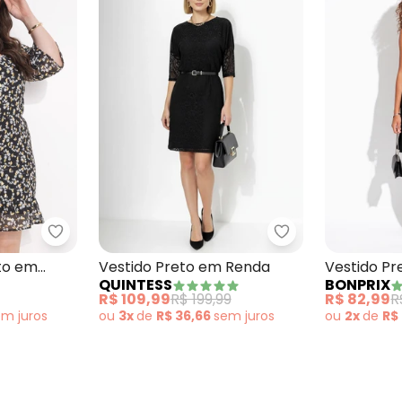
o com Bolsos e Mangas Curtas
Marguerite - Vestido Floral Preto em Crepe Plan
Quintess - Vesti
eto em
Vestido Preto em Renda
Vestido P
QUINTESS
BONPRIX
Crepe
R$ 109,99
R$ 199,99
R$ 82,99
R
em
juros
ou
3x
de
R$ 36,66
sem
juros
ou
2x
de
R$