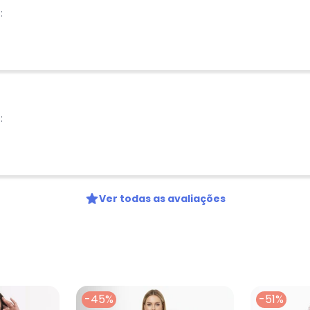
:
Nome
Digite seu e-mail
Telefone
Ao enviar o cadastro, você
Privacidade
:
Ver todas as avaliações
-45%
-51%