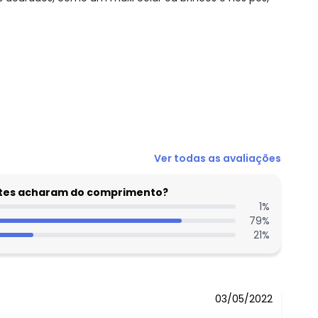
N/D*
Ver todas as avaliações
N/D*
N/D*
entes acharam do comprimento?
N/D*
1
%
79
%
N/D*
21
%
N/D*
N/D*
03/05/2022