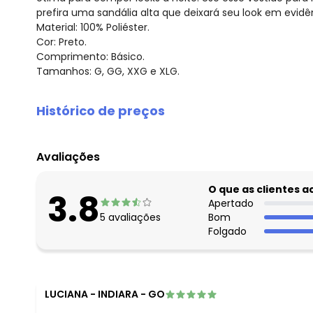
prefira uma sandália alta que deixará seu look em evidê
Material: 100% Poliéster.
Cor: Preto.
Comprimento: Básico.
Tamanhos: G, GG, XXG e XLG.
Histórico de preços
O preço apresentado abaixo é o menor oferecido em al
agosto/2026
Avaliações
julho/2026
junho/2026
O que as clientes 
3.8
maio/2026
Apertado
5
avaliações
Bom
abril/2026
Folgado
março/2026
fevereiro/2026
LUCIANA
-
INDIARA - GO