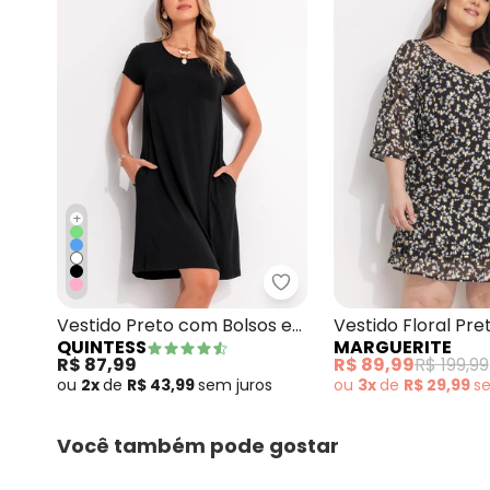
+
Quintess - Vestido Pret
Vestido Preto com Bolsos e
Vestido Floral Pr
QUINTESS
MARGUERITE
Mangas Curtas
Crepe Plano
R$ 87,99
R$ 89,99
R$ 199,99
ou
2x
de
R$ 43,99
sem
juros
ou
3x
de
R$ 29,99
s
Você também pode gostar