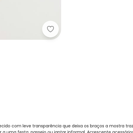
Quintess - Vestido com Transparênc
tecido com leve transparência que deixa os braços a mostra tr
ir a uma festa, passeio ou jantar informal. Acrescente acessóri