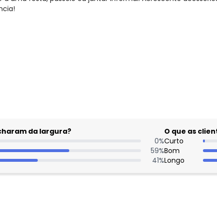
ncia!
gum dia do mês, para o menor tamanho disponível.
acharam da largura?
O que as cli
0
%
Curto
59
%
Bom
41
%
Longo