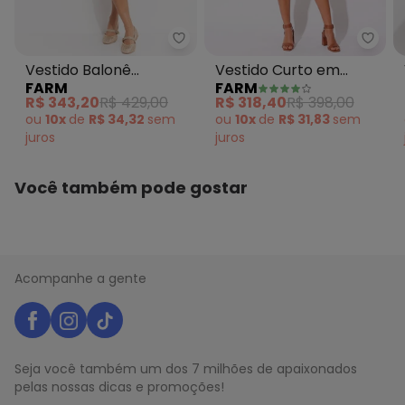
Histórico de preços
Farm - Vestido Balonê Floresta
Farm 
O preço apresentado abaixo é o menor oferecido em
Vestido Balonê
Vestido Curto em
algum dia do mês, para o menor tamanho disponível.
FARM
FARM
N/D*
Floresta de Passarinho
Viscose Verde
agosto/2026
R$ 343,20
R$ 429,00
R$ 318,40
R$ 398,00
N/D*
julho/2026
Verde
ou
10x
de
R$ 34,32
sem
ou
10x
de
R$ 31,83
sem
N/D*
junho/2026
juros
juros
N/D*
maio/2026
N/D*
abril/2026
N/D*
março/2026
Você também pode gostar
N/D*
fevereiro/2026
Acompanhe a gente
Seja você também um dos 7 milhões de apaixonados
pelas nossas dicas e promoções!