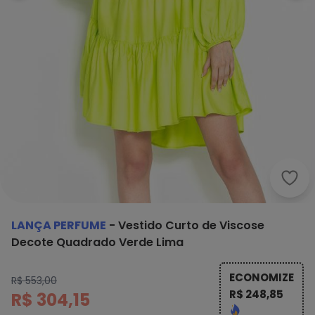
Lanç
LANÇA PERFUME
-
Vestido Curto de Viscose
Decote Quadrado Verde Lima
ECONOMIZE
R$ 553,00
R$ 248,85
R$ 304,15