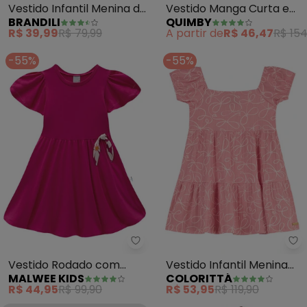
Vestido Infantil Menina de
Vestido Manga Curta e
BRANDILI
QUIMBY
Conchas (Rosa)
Faixa de Cabelo (Rosa)
R$ 39,99
R$ 79,99
A partir de
R$ 46,47
R$ 154
-55%
-55%
Malwee Kids - Vestido Rodado c
Co
Vestido Rodado com
Vestido Infantil Menina
MALWEE KIDS
COLORITTÁ
Laço (Fúcsia)
Estampa Laços (Rosa)
R$ 44,95
R$ 99,90
R$ 53,95
R$ 119,90