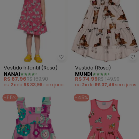
Nanai - Vestido Infantil (Rosa)
Mu
Vestido Infantil (Rosa)
Vestido (Rosa)
NANAI
MUNDI
R$ 67,96
R$ 169,90
R$ 74,99
R$ 149,99
ou
2x
de
R$ 33,98
sem
juros
ou
2x
de
R$ 37,49
sem
juros
-55%
-45%