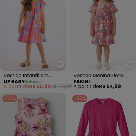
Up Baby - Vestido Infantil em A
Fa
Vestido Infantil em
Vestido Menina Floral
UP BABY
FAKINI
Algodão (Rosa)
Mangas Curtas (Rosa)
A partir de
R$ 55,96
R$ 139,90
A partir de
R$ 54,99
-60%
-55%