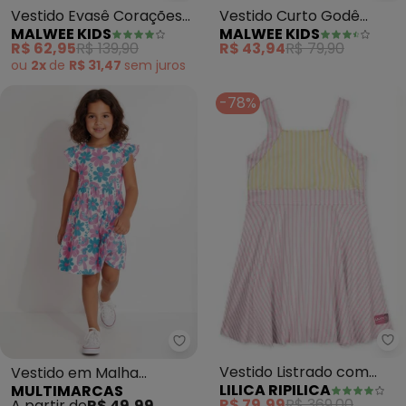
Vestido Evasê Corações
Vestido Curto Godê
MALWEE KIDS
MALWEE KIDS
em Moletinho (Rosa
Floral (Rosa)
R$ 62,95
R$ 139,90
R$ 43,94
R$ 79,90
Claro)
ou
2x
de
R$ 31,47
sem
juros
-78%
Li
Multimarcas - Vestido em Mal
Vestido Listrado com
Vestido em Malha
LILICA RIPILICA
MULTIMARCAS
Alças Viscose
Estampado (Rosa)
R$ 79,99
R$ 369,00
A partir de
R$ 49,99