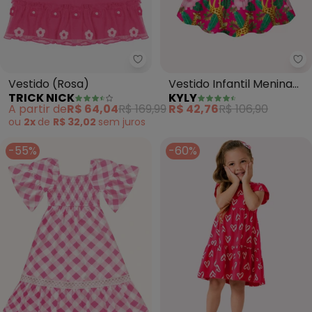
Trick Nick - Vestido (Rosa)
Ky
Vestido (Rosa)
Vestido Infantil Menina
TRICK NICK
KYLY
em Algodão (Rosa)
A partir de
R$ 64,04
R$ 169,99
R$ 42,76
R$ 106,90
ou
2x
de
R$ 32,02
sem
juros
-55%
-60%