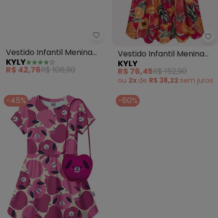
Kyly - Vestido Infantil Menina F
Ky
Vestido Infantil Menina
Vestido Infantil Menina
KYLY
KYLY
Flores (Rosa)
Frutas (Rosa)
R$ 42,76
R$ 106,90
R$ 76,45
R$ 152,90
ou
2x
de
R$ 38,22
sem
juros
-45%
-60%