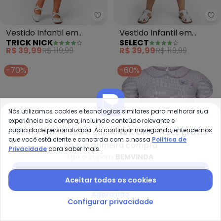
Trick Nick - Vestido Infantil em
Se
Vestido Infantil em
Vestido Infantil em
TRICK NICK
SELECT
Cotton Leve (Rosa)
Molecotton (Rosa)
R$ 39,99
R$ 119,99
R$ 39,99
R$ 119,99
-70%
-60%
Nós utilizamos cookies e tecnologias similares para melhorar sua
experiência de compra, incluindo conteúdo relevante e
publicidade personalizada. Ao continuar navegando, entendemos
Compre pelo app e ganhe
12% OFF + frete grátis
que você está ciente e concorda com a nossa
Política de
na sua primeira compra
Privacidade
para saber mais.
Use o cupom
BEMVINDA
Baixar app Posthaus
Aceitar todos os cookies
Agora não
Configurar privacidade
Guloseima - Vestido Godê Infan
Al
Vestido Godê Infantil em
Vestido Infantil Curto