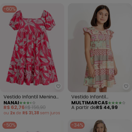
-60%
Nanai - Vestido Infantil Menina
Mu
Vestido Infantil Menina
Vestido Infantil
NANAI
MULTIMARCAS
Estampa (Rosa)
Estampado (Rosa)
R$ 62,76
R$ 156,90
A partir de
R$ 44,99
ou
2x
de
R$ 31,38
sem
juros
-50%
-34%