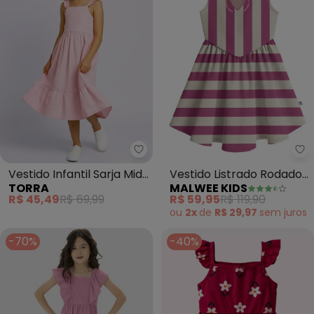
Torra - Vestido Infantil Sarja M
Ma
Vestido Infantil Sarja Midi
Vestido Listrado Rodado
TORRA
MALWEE KIDS
Alcinha Babados (Rosa)
(Rosa)
R$ 45,49
R$ 69,99
R$ 59,95
R$ 119,90
ou
2x
de
R$ 29,97
sem
juros
-70%
-40%