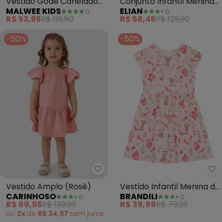
Vestido Godê Canelado
Conjunto Infantil Menina
MALWEE KIDS
ELIAN
com Aplique (Rosa Claro)
com Sobreposição
R$ 53,95
R$ 119,90
R$ 58,45
R$ 129,90
(Rosa)
-50%
-50%
Carinhoso - Vestido Amplo (Ro
Br
Vestido Amplo (Rosê)
Vestido Infantil Menina de
CARINHOSO
BRANDILI
Bichinhos (Rosa)
R$ 69,95
R$ 139,90
R$ 39,99
R$ 79,99
ou
2x
de
R$ 34,97
sem
juros