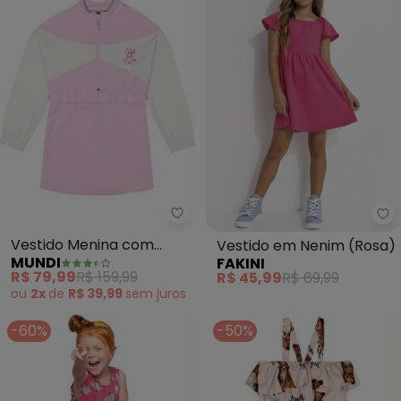
Mundi - Vestido Menina com Apl
Fa
Vestido Menina com
Vestido em Nenim (Rosa)
MUNDI
FAKINI
Aplique de Ursinho (Rosa)
R$ 79,99
R$ 159,99
R$ 45,99
R$ 69,99
ou
2x
de
R$ 39,99
sem
juros
-60%
-50%