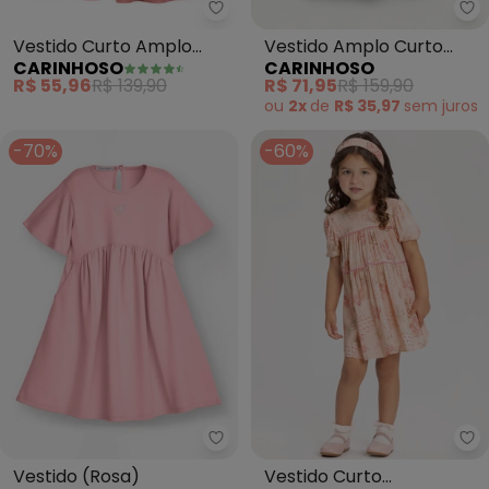
Carinhoso - Vestido Curto Ampl
Ca
Vestido Curto Amplo
Vestido Amplo Curto
CARINHOSO
CARINHOSO
(Rosê)
com Glitter (Rosa)
R$ 55,96
R$ 139,90
R$ 71,95
R$ 159,90
ou
2x
de
R$ 35,97
sem
juros
-70%
-60%
Trick Nick - Vestido (Rosa)
Al
Vestido (Rosa)
Vestido Curto