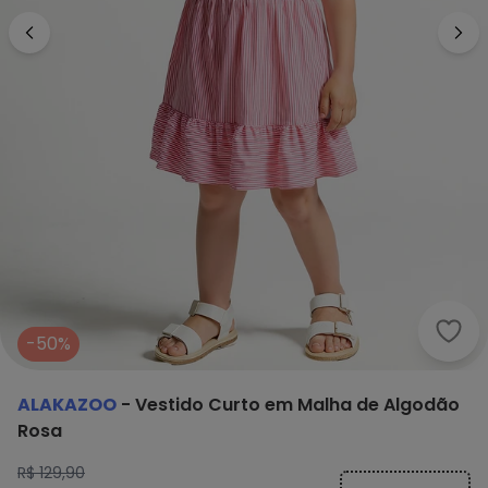
Alak
-50%
ALAKAZOO
-
Vestido Curto em Malha de Algodão
Rosa
R$ 129,90