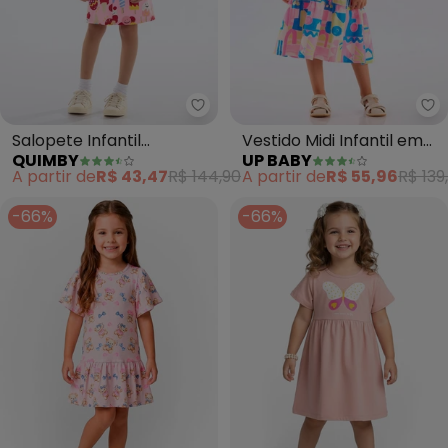
Quimby - Salopete Infantil Mol
Up
Salopete Infantil
Vestido Midi Infantil em
QUIMBY
UP BABY
Moletom (Rosa)
Algodão (Rosa)
A partir de
R$ 43,47
R$ 144,90
A partir de
R$ 55,96
R$ 139
-66%
-66%