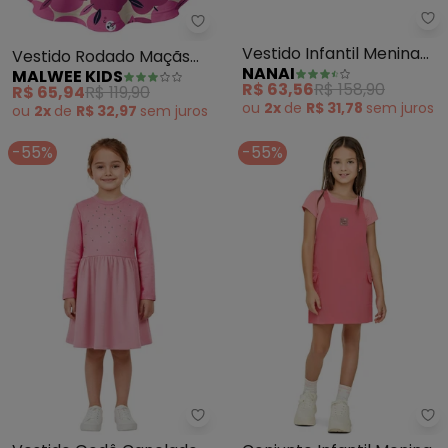
Malwee Kids - Vestido Rodado 
Na
Vestido Rodado Maçãs
Vestido Infantil Menina
MALWEE KIDS
NANAI
(Rosa Escuro)
Borboletas (Rosa)
R$ 65,94
R$ 119,90
R$ 63,56
R$ 158,90
ou
2x
de
R$ 32,97
sem
juros
ou
2x
de
R$ 31,78
sem
juros
-55%
-55%
Malwee Kids - Vestido Godê Ca
El