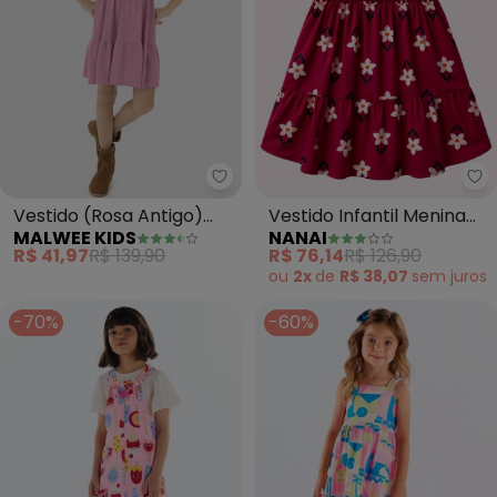
Malwee Kids - Vestido (Rosa An
Na
Vestido (Rosa Antigo)
Vestido Infantil Menina
MALWEE KIDS
NANAI
Curto Marias em Malha
Flores (Rosa)
R$ 41,97
R$ 139,90
R$ 76,14
R$ 126,90
ou
2x
de
R$ 38,07
sem
juros
-70%
-60%