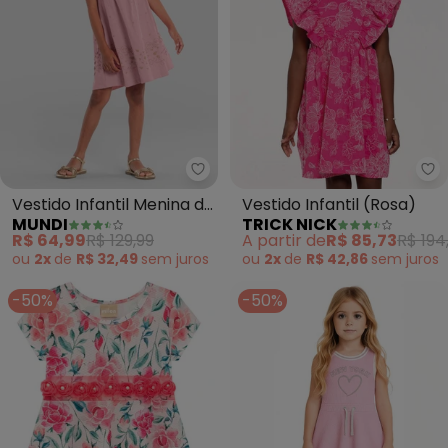
Mundi - Vestido Infantil Menina
Tr
Vestido Infantil Menina de
Vestido Infantil (Rosa)
MUNDI
TRICK NICK
Corações (Rosa)
R$ 64,99
R$ 129,99
A partir de
R$ 85,73
R$ 194
ou
2x
de
R$ 32,49
sem
juros
ou
2x
de
R$ 42,86
sem
juros
-50%
-50%