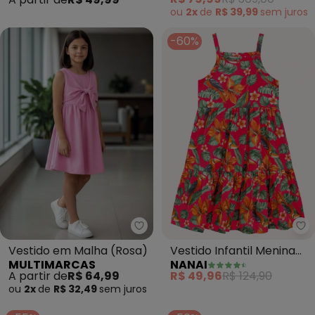
Menina(Rosa)
ou
2x
de
R$ 39,99
sem
juros
-60%
Multimarcas - Vestido em Malh
Na
Vestido em Malha (Rosa)
Vestido Infantil Menina
MULTIMARCAS
NANAI
Tropical (Rosa)
A partir de
R$ 64,99
R$ 49,96
R$ 124,90
ou
2x
de
R$ 32,49
sem
juros