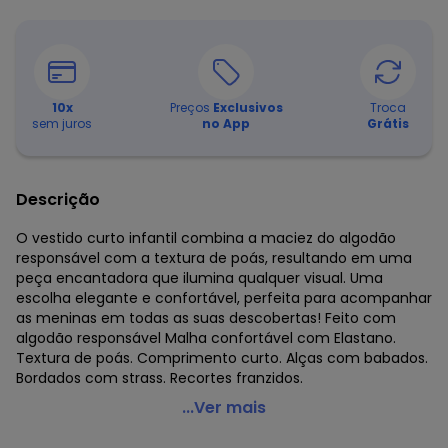
10
x
Preços
Exclusivos
Troca
sem juros
no App
Grátis
Descrição
O vestido curto infantil combina a maciez do algodão
responsável com a textura de poás, resultando em uma
peça encantadora que ilumina qualquer visual. Uma
escolha elegante e confortável, perfeita para acompanhar
as meninas em todas as suas descobertas! Feito com
algodão responsável Malha confortável com Elastano.
Textura de poás. Comprimento curto. Alças com babados.
Bordados com strass. Recortes franzidos.
Alakazoo - Vestido Curto em Malha de Algodão Rosa
...Ver mais
Código do produto: 8486350