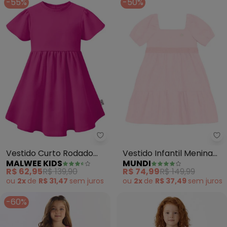
-55%
-50%
Malwee Kids - Vestido Curto R
Mu
Vestido Curto Rodado
Vestido Infantil Menina
MALWEE KIDS
MUNDI
Amarração (Rosa)
em Linho (Rosa)
R$ 62,95
R$ 139,90
R$ 74,99
R$ 149,99
ou
2x
de
R$ 31,47
sem
juros
ou
2x
de
R$ 37,49
sem
juros
-60%