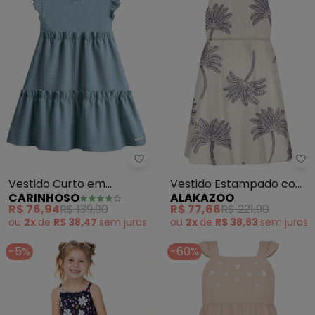
Carinhoso - Vestido Curto em B
Al
Vestido Curto em
Vestido Estampado com
CARINHOSO
ALAKAZOO
Babados com Pérolas
Linho (Azul)
R$ 76,94
R$ 139,90
R$ 77,66
R$ 221,90
(Azul Pastel)
ou
2x
de
R$ 38,47
sem
juros
ou
2x
de
R$ 38,83
sem
juros
-5%
-60%