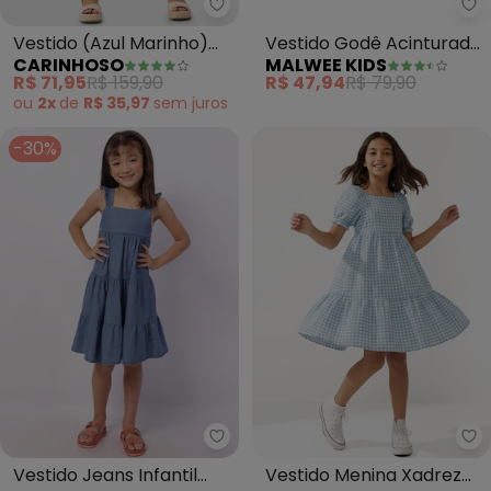
Carinhoso - Vestido (Azul Marin
Ma
Vestido (Azul Marinho)
Vestido Godê Acinturado
CARINHOSO
MALWEE KIDS
Marias Texturizada
Patins (Azul Celeste)
R$ 71,95
R$ 159,90
R$ 47,94
R$ 79,90
ou
2x
de
R$ 35,97
sem
juros
-30%
Torra - Vestido Jeans Infantil (A
Fa
Vestido Jeans Infantil
Vestido Menina Xadrez