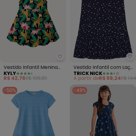
Kyly - Vestido Infantil Menina 
Tr
Vestido Infantil Menina
Vestido Infantil com Laço
KYLY
TRICK NICK
em Algodão (Azul
(Azul)
R$ 42,76
R$ 106,90
A partir de
R$ 59,24
R$ 144
Marinho)
-50%
-49%