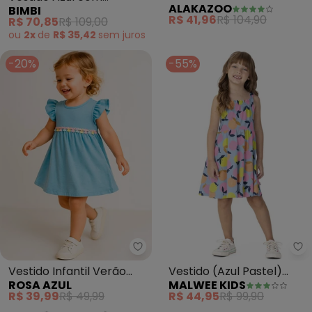
BIMBI
ALAKAZOO
Joaninhas (Azul)
Malha Estampada (Azul)
R$ 70,85
R$ 109,00
R$ 41,96
R$ 104,90
ou
2x
de
R$ 35,42
sem
juros
-20%
-55%
Rosa Azul - Vestido Infantil Ver
Ma
Vestido Infantil Verão
Vestido (Azul Pastel)
ROSA AZUL
MALWEE KIDS
com Franjinha Iaia (Azul)
Godê Laranjas
R$ 39,99
R$ 49,99
R$ 44,95
R$ 99,90