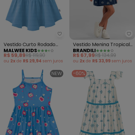
Malwee Kids - Vestido Curto Rod
Br
Vestido Curto Rodado
Vestido Menina Tropical
MALWEE KIDS
BRANDILI
Texturizado (Azul Pastel)
Texturizado (Azul)
R$ 59,89
R$ 119,90
R$ 67,99
R$ 134,99
ou
2x
de
R$ 29,94
sem
juros
ou
2x
de
R$ 33,99
sem
juros
NEW
-60%