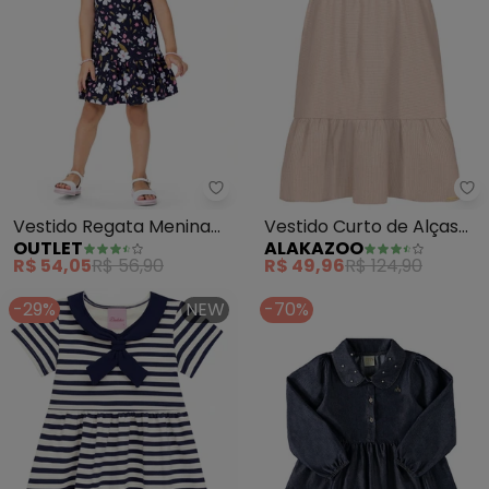
Outlet - Vestido Regata Menina 
Al
Vestido Regata Menina
Vestido Curto de Alças
OUTLET
ALAKAZOO
(Azul)
com Babados e Strass
R$ 54,05
R$ 56,90
R$ 49,96
R$ 124,90
(Bege)
-29%
NEW
-70%