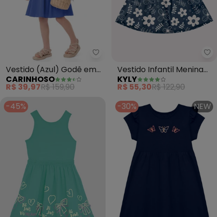
Carinhoso - Vestido (Azul) Go
Ky
Vestido (Azul) Godê em
Vestido Infantil Menina
CARINHOSO
KYLY
Algodão Stretch Menina
Flores (Azul Marinho)
R$ 39,97
R$ 159,90
R$ 55,30
R$ 122,90
-45%
-30%
NEW