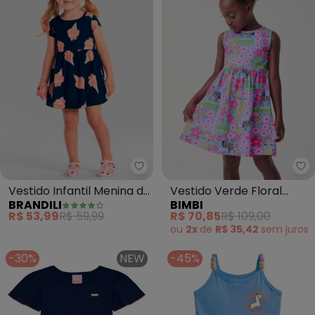
Brandili - Vestido Infantil Menin
Bi
Vestido Infantil Menina de
Vestido Verde Floral
BRANDILI
BIMBI
Florzinha (Azul)
(Azul)
R$ 53,99
R$ 59,99
R$ 70,85
R$ 109,00
ou
2x
de
R$ 35,42
sem
juros
-30%
NEW
-45%