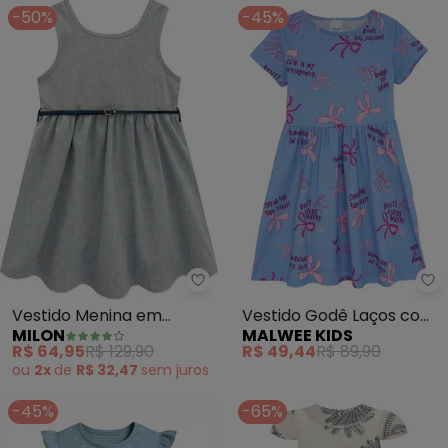
-50%
-45%
Milon - Vestido Menina em Trico
Ma
Vestido Menina em
Vestido Godê Laços com
MILON
MALWEE KIDS
Tricoline (Azul Marinho)
Manga (Azul)
R$ 64,95
R$ 129,90
R$ 49,44
R$ 89,90
ou
2x
de
R$ 32,47
sem
juros
-45%
-65%