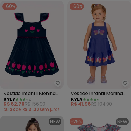
-60%
-60%
Kyly - Vestido Infantil Menina T
Ky
Vestido Infantil Menina
Vestido Infantil Menina
KYLY
KYLY
Tulipas (Azul Marinho)
Borboletas (Azul)
R$ 62,76
R$ 156,90
R$ 41,96
R$ 104,90
ou
2x
de
R$ 31,38
sem
juros
NEW
-29%
NEW