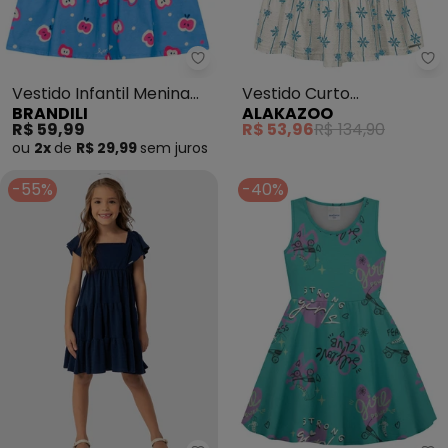
Brandili - Vestido Infantil Meni
Al
Vestido Infantil Menina
Vestido Curto
BRANDILI
ALAKAZOO
em Meia Malha (Azul)
Estampado de Alças em
R$ 59,99
R$ 53,96
R$ 134,90
Malha (Azul)
ou
2x
de
R$ 29,99
sem
juros
-55%
-40%