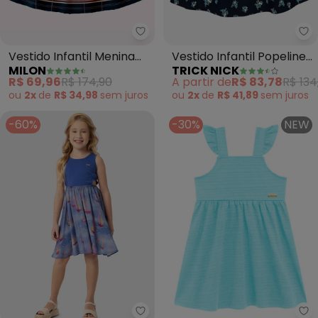
Milon - Vestido Infantil Menina F
Tr
Vestido Infantil Menina
Vestido Infantil Popeline
MILON
TRICK NICK
Flores (Azul)
com Laço (Azul)
R$ 69,96
R$ 174,90
A partir de
R$ 83,78
R$ 134
ou
2x
de
R$ 34,98
sem
juros
ou
2x
de
R$ 41,89
sem
juros
-60%
-30%
NEW