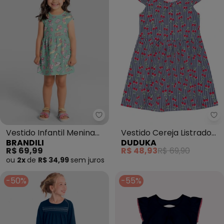
Brandili - Vestido Infantil Meni
Du
Vestido Infantil Menina
Vestido Cereja Listrado
BRANDILI
DUDUKA
em Meia Malha (Azul)
com Manga Copinho
R$ 69,99
R$ 48,93
R$ 69,90
(Azul )
ou
2x
de
R$ 34,99
sem
juros
-50%
-55%