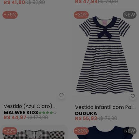
R$ 41,80
R$ 92,90
R$ 47,94
R$ 79,90
-75%
-30%
NEW
Malwee Kids - Vestido (Azul Cl
Vestido (Azul Claro)
Vestido Infantil com Pala
MALWEE KIDS
DUDUKA
Listrado Godê em
Estampa Listras (Azul )
R$ 44,97
R$ 179,90
R$ 55,93
R$ 79,90
Anarruga
-22%
-30%
NEW