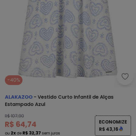
Alak
-40%
ALAKAZOO
-
Vestido Curto Infantil de Alças
Estampado Azul
R$ 107,90
ECONOMIZE
R$ 64,74
R$ 43,16
2x
R$ 32,37
ou
de
sem juros