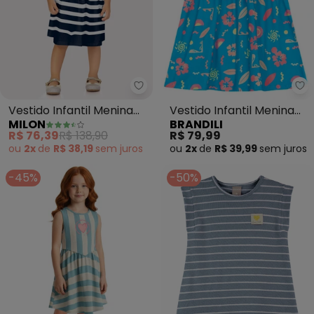
Milon - Vestido Infantil Menina 
Br
Vestido Infantil Menina
Vestido Infantil Menina
MILON
BRANDILI
Listrado (Azul Marinho)
em Meia Malha (Azul)
R$ 76,39
R$ 138,90
R$ 79,99
ou
2x
de
R$ 38,19
sem
juros
ou
2x
de
R$ 39,99
sem
juros
-45%
-50%