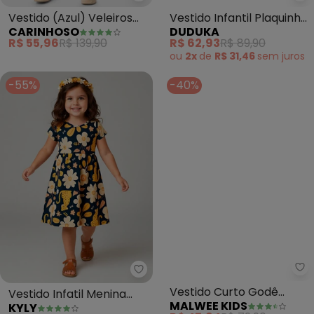
Carinhoso - Vestido (Azul) Vel
Vestido (Azul) Veleiros
Vestido Infantil Plaquinha
CARINHOSO
DUDUKA
com Vazado
Mangas Babado (Azul)
R$ 55,96
R$ 139,90
R$ 62,93
R$ 89,90
ou
2x
de
R$ 31,46
sem
juros
-55%
-40%
Kyly - Vestido Infatil Menina Flo
Ma
Vestido Infatil Menina
Vestido Curto Godê
KYLY
MALWEE KIDS
Flores (Azul Marinho)
Floral (Azul Marinho)