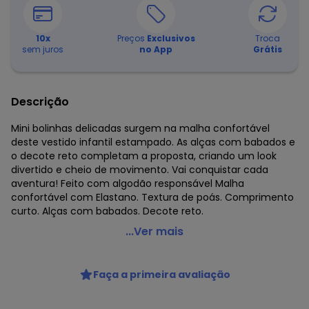
10
x
Preços
Exclusivos
Troca
sem juros
no App
Grátis
Descrição
Mini bolinhas delicadas surgem na malha confortável
deste vestido infantil estampado. As alças com babados e
o decote reto completam a proposta, criando um look
divertido e cheio de movimento. Vai conquistar cada
aventura! Feito com algodão responsável Malha
confortável com Elastano. Textura de poás. Comprimento
curto. Alças com babados. Decote reto.
Alakazoo - Vestido Curto Infantil de Alças Estampado
...Ver mais
Azul
Código do produto: 8487171
Faça a primeira avaliação
Fornecedor: LUNELLI COMERCIO DO VESTUARIO LTDA / CNPJ
75.552.133/0001-70