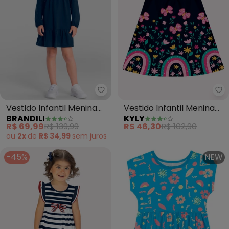
Brandili - Vestido Infantil Meni
Ky
Vestido Infantil Menina
Vestido Infantil Menina
BRANDILI
KYLY
com Babados (Azul)
Flores (Azul Marinho)
R$ 69,99
R$ 139,99
R$ 46,30
R$ 102,90
ou
2x
de
R$ 34,99
sem
juros
-45%
NEW