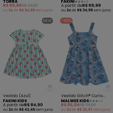
TORRA
FAKINI
(Azul)
(Azul)
R$ 69,99
R$ 99,99
A partir de
R$ 69,99
ou
2x
de
R$ 34,99
sem
juros
ou
2x
de
R$ 34,99
sem
juros
NEW
-45%
Fakini Kids - Vestido (Azul)
Ma
Vestido (Azul)
Vestido Stitch® Curto
FAKINI KIDS
MALWEE KIDS
Godê (Azul)
A partir de
R$ 84,90
R$ 65,94
R$ 119,90
ou
2x
de
R$ 42,45
sem
juros
ou
2x
de
R$ 32,97
sem
juros