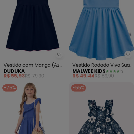
Duduka - Vestido com Manga (A
Ma
Vestido com Manga (Azul
Vestido Rodado Viva Sua
DUDUKA
MALWEE KIDS
)
Própria Magia (Azul)
R$ 55,93
R$ 79,90
R$ 49,44
R$ 89,90
-75%
-55%