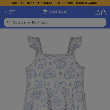
Até 10x + Frete Grátis R$199 Sul e Sudeste - cupom GANHEI