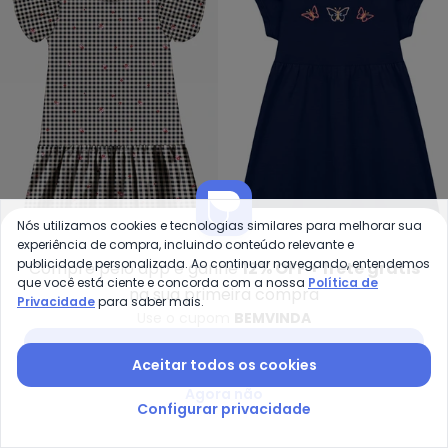
Nós utilizamos cookies e tecnologias similares para melhorar sua
Trick Nick - Vestido Popeline E
Du
experiência de compra, incluindo conteúdo relevante e
publicidade personalizada. Ao continuar navegando, entendemos
Compre pelo app e ganhe
12% OFF + frete grátis
Vestido Popeline
Vestido Borboletas e
que você está ciente e concorda com a nossa
Política de
TRICK NICK
DUDUKA
na sua primeira compra
Estampado (Azul)
Babado nas Mangas (Azul
Privacidade
para saber mais.
A partir de
R$ 84,99
R$ 109,99
R$ 55,93
R$ 79,90
Use o cupom
BEMVINDA
)
ou
2x
de
R$ 42,49
sem
juros
Baixar app Posthaus
Aceitar todos os cookies
NEW
NEW
Agora não
Configurar privacidade