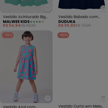
Malwee Kids - Vestido Acinturad
Du
Vestido Acinturado Big
Vestido Babado com
MALWEE KIDS
DUDUKA
Bows (Azul)
Bordado Borboleta (Azul
R$ 54,94
R$ 99,90
R$ 55,93
R$ 79,90
)
-35%
-60%
Bimbi - Vestido Azul com Joanin
Al
Vestido Azul com
Vestido Curto em Meia