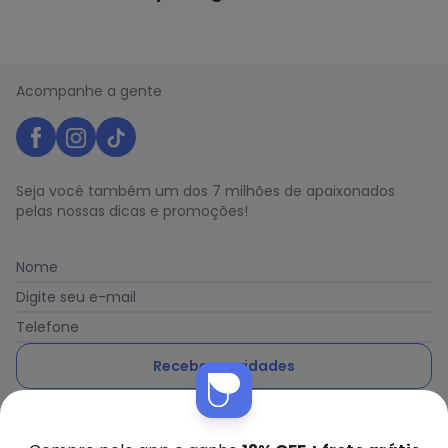
Acompanhe a gente
Seja você também um dos 7 milhões de apaixonados
pelas nossas dicas e promoções!
Nome
Digite seu e-mail
Telefone
Receber novidades
Nós utilizamos cookies e tecnologias similares para melhorar sua
Ao enviar o cadastro, você concorda com a nossa
Política
experiência de compra, incluindo conteúdo relevante e
de Privacidade
publicidade personalizada. Ao continuar navegando, entendemos