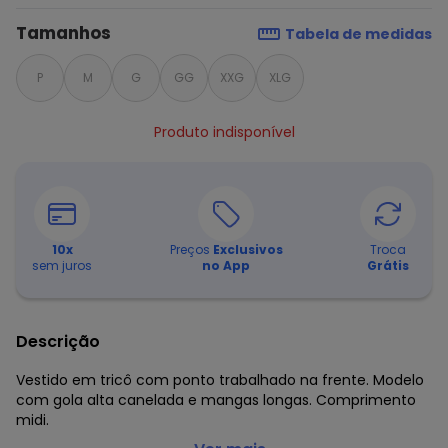
Tamanhos
Tabela de medidas
P
M
G
GG
XXG
XLG
Produto indisponível
10
x
Preços
Exclusivos
Troca
sem juros
no App
Grátis
Descrição
Vestido em tricô com ponto trabalhado na frente. Modelo
com gola alta canelada e mangas longas. Comprimento
midi.