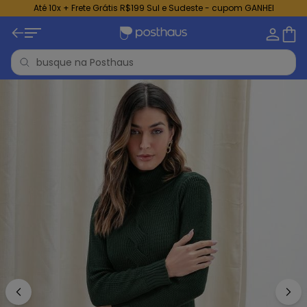
Até 10x + Frete Grátis R$199 Sul e Sudeste - cupom GANHEI