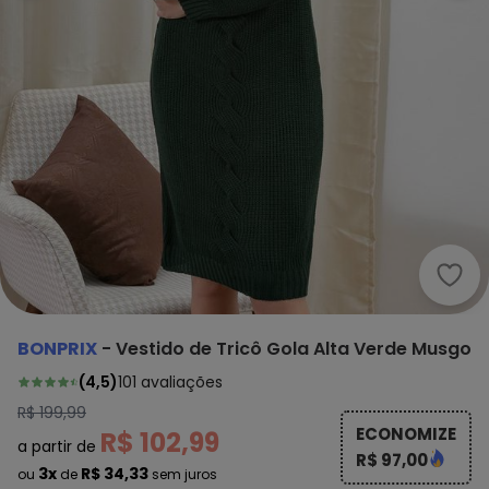
bonp
BONPRIX
-
Vestido de Tricô Gola Alta Verde Musgo
(
4,5
)
101
avaliações
R$ 199,99
ECONOMIZE
R$ 102,99
a partir de
R$ 97,00
3x
R$ 34,33
ou
de
sem juros