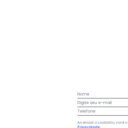
Closet Rc - Vestido Eliana Nude
Nome
Digite seu e-mail
Telefone
Ao enviar o cadastro, você
Privacidade