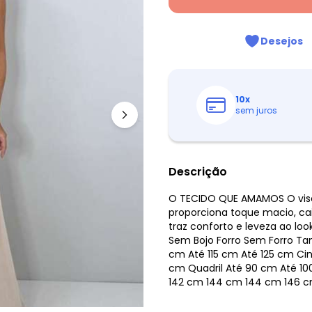
Desejos
10
x
sem juros
Descrição
O TECIDO QUE AMAMOS O visco
proporciona toque macio, cai
traz conforto e leveza ao look
Sem Bojo Forro Sem Forro Ta
cm Até 115 cm Até 125 cm Ci
cm Quadril Até 90 cm Até 10
142 cm 144 cm 144 cm 146 cm