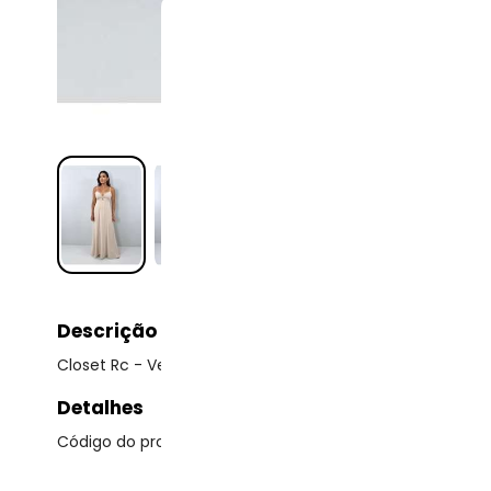
Descrição
Closet Rc - Vestido Eliana Nude
Detalhes
Código do produto: 23920340