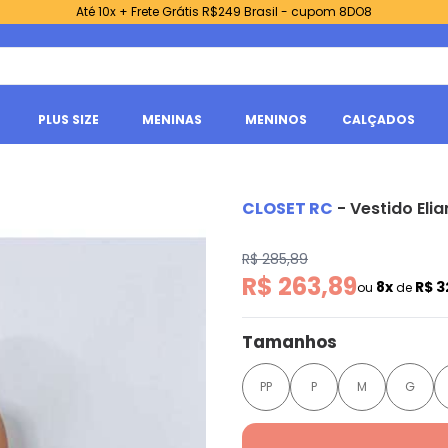
Até 10x + Frete Grátis R$249 Brasil - cupom 8DO8
PLUS SIZE
MENINAS
MENINOS
CALÇADOS
CLOSET RC
-
Vestido Eli
R$ 285,89
R$ 263,89
8x
R$ 3
ou
de
Tamanhos
PP
P
M
G