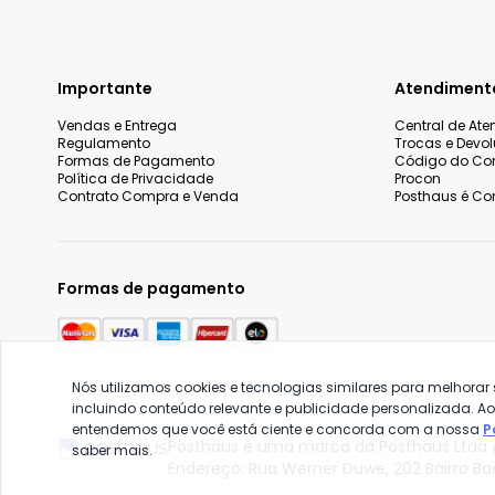
Importante
Atendiment
Vendas e Entrega
Central de At
Regulamento
Trocas e Devo
Formas de Pagamento
Código do Co
Política de Privacidade
Procon
Contrato Compra e Venda
Posthaus é Con
Formas de pagamento
Nós utilizamos cookies e tecnologias similares para melhorar
incluindo conteúdo relevante e publicidade personalizada. A
entendemos que você está ciente e concorda com a nossa
P
Posthaus é uma marca da Posthaus Ltda /
saber mais.
Endereço: Rua Werner Duwe, 202 Bairro B