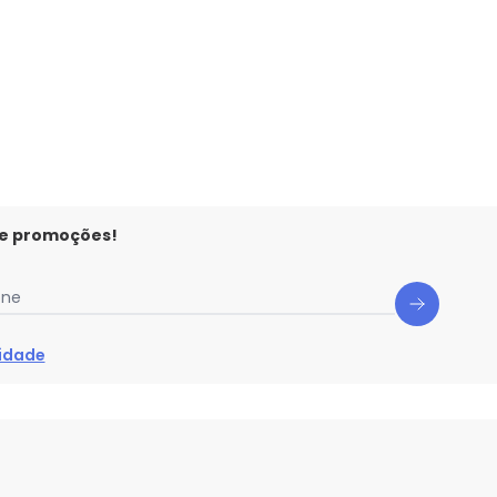
 e promoções!
one
cidade