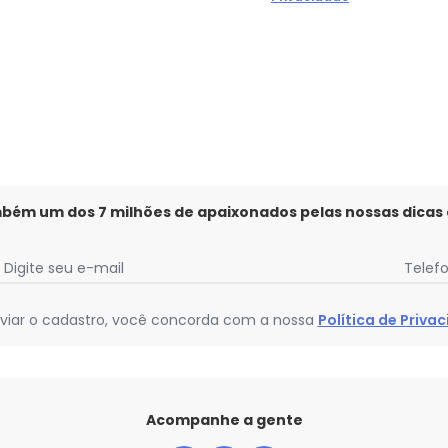
Faça a primeira avaliação
mbém um dos 7 milhões de apaixonados pelas nossas dicas
Digite seu e-mail
Telef
viar o cadastro, você concorda com a nossa
Política de Priva
Acompanhe a gente