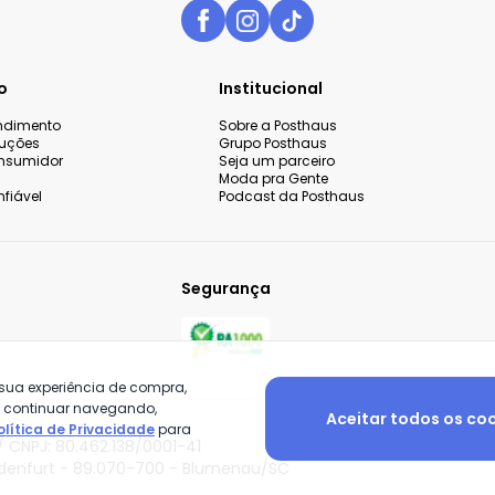
o
Institucional
endimento
Sobre a Posthaus
luções
Grupo Posthaus
nsumidor
Seja um parceiro
Moda pra Gente
fiável
Podcast da Posthaus
Segurança
 sua experiência de compra,
o continuar navegando,
Aceitar todos os co
olítica de Privacidade
para
 CNPJ: 80.462.138/0001-41
adenfurt - 89.070-700 - Blumenau/SC