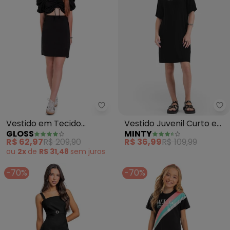
Gloss - Vestido em Tecido Juven
Mi
Vestido em Tecido
Vestido Juvenil Curto em
GLOSS
MINTY
Juvenil (Preto)
Molecotton (Preto)
R$ 62,97
R$ 209,90
R$ 36,99
R$ 109,99
ou
2x
de
R$ 31,48
sem
juros
-70%
-70%