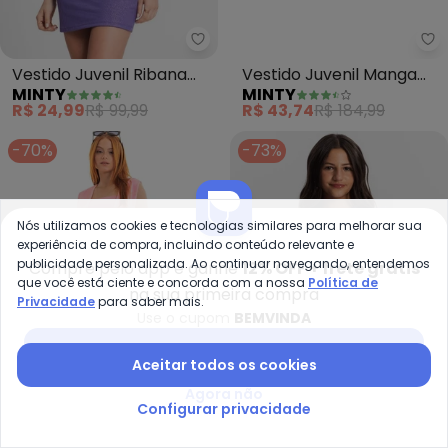
Minty - Vestido Juvenil Ribana 
Mi
Vestido Juvenil Ribana
Vestido Juvenil Manga
MINTY
MINTY
Menina (Roxo)
Longa em Ribana
R$ 24,99
R$ 99,99
R$ 43,74
R$ 184,99
(Marrom)
-70%
-73%
Nós utilizamos cookies e tecnologias similares para melhorar sua
experiência de compra, incluindo conteúdo relevante e
publicidade personalizada. Ao continuar navegando, entendemos
Compre pelo app e ganhe
12% OFF + frete grátis
que você está ciente e concorda com a nossa
Política de
na sua primeira compra
Privacidade
para saber mais.
Use o cupom
BEMVINDA
Baixar app Posthaus
Aceitar todos os cookies
Agora não
Configurar privacidade
Gloss - Vestido Juvenil Quadri
Mi