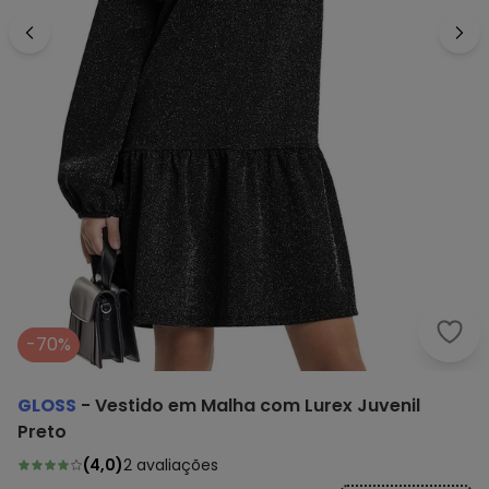
Glos
-70%
GLOSS
-
Vestido em Malha com Lurex Juvenil
Preto
(
4,0
)
2
avaliações