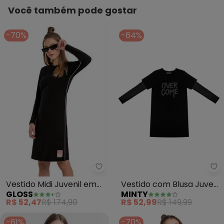
Você também pode gostar
-70%
-64%
Gloss - Vestido Midi Juvenil em
Mi
Vestido Midi Juvenil em
Vestido com Blusa Juvenil
GLOSS
MINTY
Ribana (Preto)
(Preto)
R$ 52,47
R$ 174,90
R$ 52,99
R$ 149,99
-61%
-70%