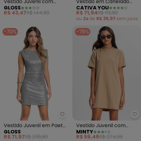
Vestido Juvenil com
Vestido em Canelado
GLOSS
CATIVA YOU
Strass (Preto)
(Preto)
R$ 43,47
R$ 144,90
R$ 71,94
R$ 119,90
ou
2x
de
R$ 35,97
sem
juros
-70%
-78%
Mi
Vestido Juvenil em Paetê
Vestido Juvenil com
GLOSS
MINTY
Brilhante (Cinza)
Strass (Marrom)
R$ 71,97
R$ 239,90
R$ 59,49
R$ 274,99