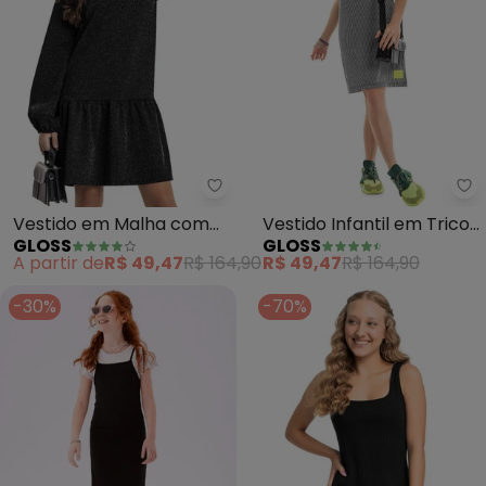
Gloss - Vestido em Malha com L
Gl
Vestido em Malha com
Vestido Infantil em Tricot
GLOSS
GLOSS
Lurex Juvenil (Preto)
(Preto)
A partir de
R$ 49,47
R$ 164,90
R$ 49,47
R$ 164,90
-30%
-70%