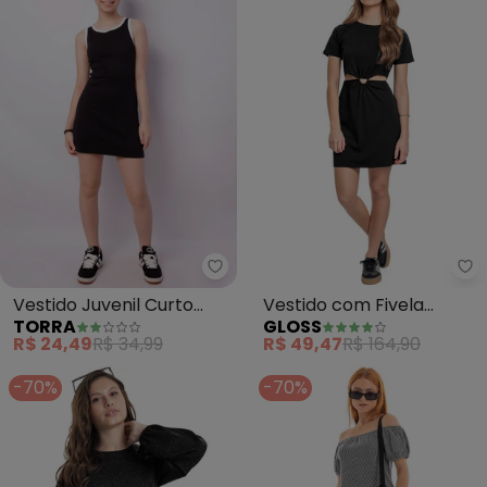
Torra - Vestido Juvenil Curto (P
Gl
Vestido Juvenil Curto
Vestido com Fivela
TORRA
GLOSS
(Preto)
Juvenil (Preto)
R$ 24,49
R$ 34,99
R$ 49,47
R$ 164,90
-70%
-70%