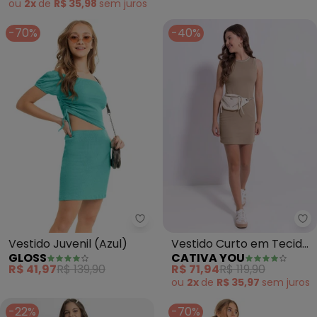
ou
2x
de
R$ 35,98
sem
juros
-70%
-40%
Gloss - Vestido Juvenil (Azul)
Ca
Vestido Juvenil (Azul)
Vestido Curto em Tecido
GLOSS
CATIVA YOU
Texturizado (Marrom)
R$ 41,97
R$ 139,90
R$ 71,94
R$ 119,90
ou
2x
de
R$ 35,97
sem
juros
-22%
-70%