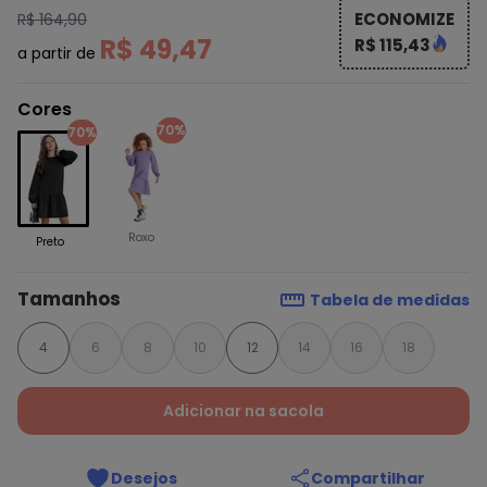
ECONOMIZE
R$ 164,90
R$ 49,47
R$ 115,43
a partir de
Cores
70%
70%
Roxo
Preto
Tamanhos
Tabela de medidas
4
6
8
10
12
14
16
18
Adicionar na sacola
Desejos
Compartilhar