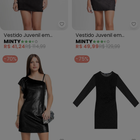
Minty - Vestido Juvenil em Visc
Mi
Vestido Juvenil em
Vestido Juvenil em
MINTY
MINTY
Viscopoly (Preto)
Ribana Canelada Lurex
R$ 41,24
R$ 114,99
R$ 49,99
R$ 129,99
(Preto)
-70%
-75%