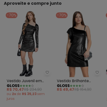
Aproveite e compre junto
-70%
-70%
Gloss - Vestido Juvenil em Velu
Gloss
Vestido Juvenil em
Vestido Brilhante
GLOSS
GLOSS
Veludo com Brilho
Malha Veludo Preto
R$ 70,47
R$ 234,90
R$ 49,47
R$ 164,90
Preto
ou
2x
de
R$ 35,23
sem
juros