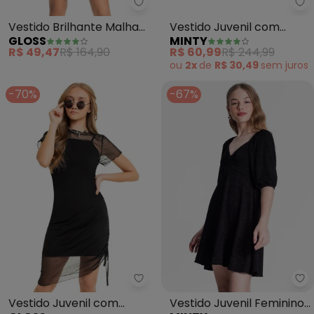
Gloss - Vestido Brilhante Malha
Mi
Vestido Brilhante Malha
Vestido Juvenil com
GLOSS
MINTY
Veludo (Preto)
Sobreposição (Preto)
R$ 49,47
R$ 164,90
R$ 60,99
R$ 244,99
ou
2x
de
R$ 30,49
sem
juros
-70%
-67%
Gloss - Vestido Juvenil com So
Mi
Vestido Juvenil com
Vestido Juvenil Feminino