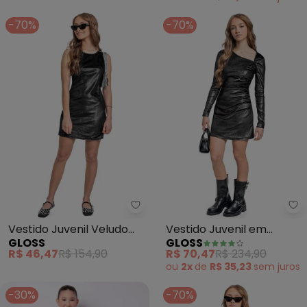
-70%
-70%
Gloss - Vestido Juvenil Veludo 
Gl
Vestido Juvenil Veludo
Vestido Juvenil em
GLOSS
GLOSS
com Brilho (Preto)
Veludo com Brilho
R$ 46,47
R$ 154,90
R$ 70,47
R$ 234,90
(Preto)
ou
2x
de
R$ 35,23
sem
juros
-30%
-70%