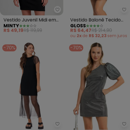
Gl
Vestido Juvenil Midi em
Vestido Balonê Tecido
MINTY
GLOSS
Ribana (Preto)
Brilho (Preto)
R$ 49,19
R$ 119,99
R$ 64,47
R$ 214,90
ou
2x
de
R$ 32,23
sem
juros
-70%
-70%
Amora - Vestido Tule Teen Meni
Gl