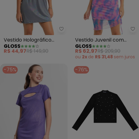
Gloss - Vestido Holográfico Juve
Gl
Vestido Holográfico
Vestido Juvenil com
GLOSS
GLOSS
Juvenil (Cinza)
Sobreposição (Roxo)
R$ 44,97
R$ 149,90
R$ 62,97
R$ 209,90
ou
2x
de
R$ 31,48
sem
juros
-75%
-76%