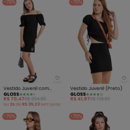
-70%
-70%
Gloss - Vestido Juvenil com Ma
Gl
Vestido Juvenil com
Vestido Juvenil (Preto)
GLOSS
GLOSS
Manga Bufante (Preto)
R$ 70,47
R$ 234,90
R$ 41,97
R$ 139,90
ou
2x
de
R$ 35,23
sem
juros
-70%
-70%