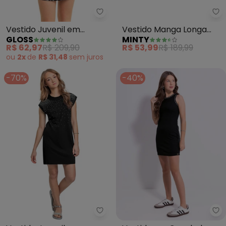
Gloss - Vestido Juvenil em Visc
Mi
Vestido Juvenil em
Vestido Manga Longa
GLOSS
MINTY
Viscose Sarjada (Preto)
Juvenil (Preto)
R$ 62,97
R$ 209,90
R$ 53,99
R$ 189,99
ou
2x
de
R$ 31,48
sem
juros
-70%
-40%
Gloss - Vestido Juvenil com Str
Ca