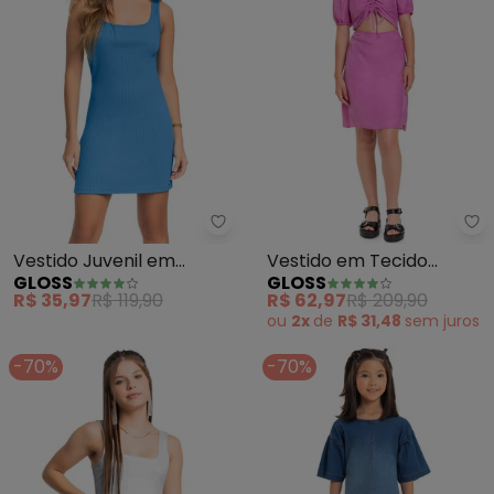
Gloss - Vestido Juvenil em Riba
Gl
Vestido Juvenil em
Vestido em Tecido
GLOSS
GLOSS
Ribana Canelada (Azul)
Juvenil (Rosa)
R$ 35,97
R$ 119,90
R$ 62,97
R$ 209,90
ou
2x
de
R$ 31,48
sem
juros
-70%
-70%