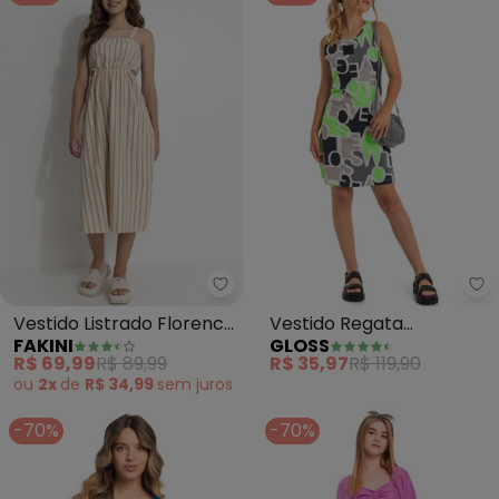
Fakini - Vestido Listrado Floren
Gl
Vestido Listrado Florence
Vestido Regata
FAKINI
GLOSS
(Bege)
Estampado (Verde)
R$ 69,99
R$ 89,99
R$ 35,97
R$ 119,90
ou
2x
de
R$ 34,99
sem
juros
-70%
-70%