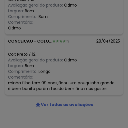
algum dia do mês, para o menor tamanho disponível.
Avaliação geral do produto:
Ótimo
N/D*
agosto/2026
Largura:
Bom
R$ 59,97
julho/2026
Comprimento:
Bom
R$ 59,97
junho/2026
Comentário:
R$ 49,47
maio/2026
Ótimo
R$ 59,97
abril/2026
R$ 59,97
março/2026
CONCEICAO
-
COLOMBO - PR
28/04/2025
N/D*
fevereiro/2026
Cor:
Preto
/
12
Avaliação geral do produto:
Ótimo
Largura:
Bom
Comprimento:
Longo
Comentário:
minha filha tem 09 anos,ficou um pouquinho grande ,
é bem bonito porém tecido bem fino mas gostei
Ver todas as avaliações