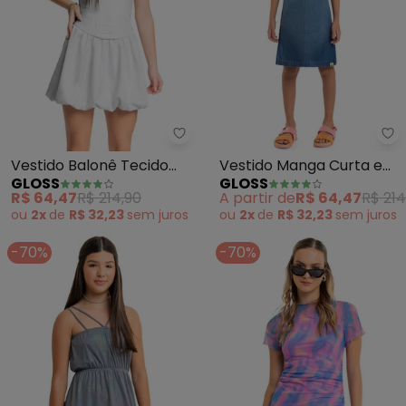
Gloss - Vestido Balonê Tecido B
Gl
Vestido Balonê Tecido
Vestido Manga Curta em
GLOSS
GLOSS
Brilho (Branco)
Jeans (Azul)
R$ 64,47
R$ 214,90
A partir de
R$ 64,47
R$ 214
ou
2x
de
R$ 32,23
sem
juros
ou
2x
de
R$ 32,23
sem
juros
-70%
-70%