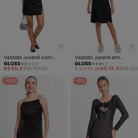
Gloss - Vestido Juvenil com Alç
Gl
Vestido Juvenil com
Vestido Juvenil em
GLOSS
GLOSS
Alças (Preto)
Cotton (Preto)
R$ 56,97
R$ 189,90
A partir de
R$ 35,97
R$ 119,
-64%
-61%