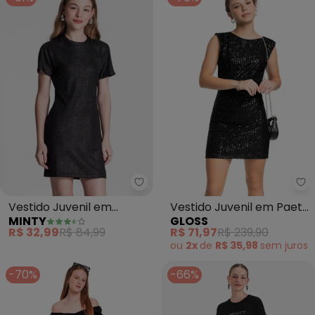
Minty - Vestido Juvenil em Rib
Gl
Vestido Juvenil em
Vestido Juvenil em Paetê
MINTY
GLOSS
Ribana Canelada (Preto)
Brilhante (Preto)
R$ 32,99
R$ 84,99
R$ 71,97
R$ 239,90
ou
2x
de
R$ 35,98
sem
juros
-70%
-66%