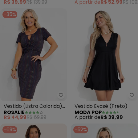
R$ 39,99
R$ 139,99
A partir de
R$ 52,99
R$ 109
Elastano
-35%
Rosalie - Vestido (Listra Colori
Mo
Vestido (Listra Colorida)
Vestido Evasê (Preto)
ROSALIE
MODA POP
em Malha
R$ 44,99
R$ 69,99
A partir de
R$ 39,99
-69%
-52%