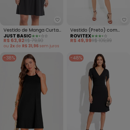
Just Basic - Vestido de Manga 
Ro
Vestido de Manga Curta
Vestido (Preto) com
JUST BASIC
ROVITEX
em Algodão (Preto)
Mangas Curtas Rovitex
R$ 63,92
R$ 79,90
R$ 49,99
R$ 109,99
ou
2x
de
R$ 31,96
sem
juros
-38%
-48%