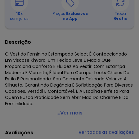
10
x
Preços
Exclusivos
Troca
sem juros
no App
Grátis
Descrição
O Vestido Feminino Estampado Select É Confeccionado
Em Viscose Khyara, Um Tecido Leve E Macio Que
Proporciona Conforto E Fluidez Ao Vestir. Com Estampa
Moderna E Vibrante, É Ideal Para Compor Looks Cheios De
Estilo E Personalidade. Seu Caimento Delicado Valoriza A
Silhueta, Garantindo Elegância E Sofisticação Para Diversas
Ocasiões. Versátil E Confortável, É A Escolha Perfeita Para
Quem Busca Praticidade Sem Abrir Mão Do Charme E Da
Feminilidade.
Select - Vestido Feminino Estampado Preto
...Ver mais
Código do produto: 8013855
Fornecedor: ROVITEX IND E COM DE MALHAS LTDA / CNPJ
Avaliações
Ver todas as avaliações
79.233.672/0010-98