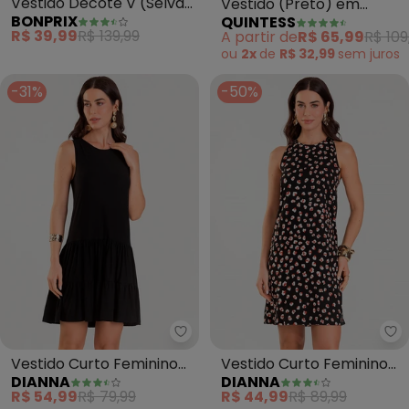
Vestido Decote V (Selva
Vestido (Preto) em
BONPRIX
QUINTESS
Preto)
Malha de Viscose
R$ 39,99
R$ 139,99
A partir de
R$ 65,99
R$ 109
ou
2x
de
R$ 32,99
sem
juros
-31%
-50%
Dianna - Vestido Curto Feminin
Di
Vestido Curto Feminino
Vestido Curto Feminino
DIANNA
DIANNA
de Babados (Preto)
Estampado (Preto)
R$ 54,99
R$ 79,99
R$ 44,99
R$ 89,99