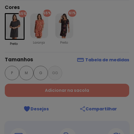
Cores
55%
61%
55%
Laranja
Preto
Preto
Tamanhos
Tabela de medidas
P
M
G
GG
Adicionar na sacola
Desejos
Compartilhar