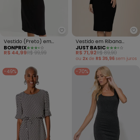
bonprix - Vestido (Preto) em M
Ju
Vestido (Preto) em
Vestido em Ribana
BONPRIX
JUST BASIC
Malha de Viscose
Canelada (Preto)
R$ 44,99
R$ 99,99
R$ 71,92
R$ 89,90
ou
2x
de
R$ 35,96
sem
juros
-49%
-70%