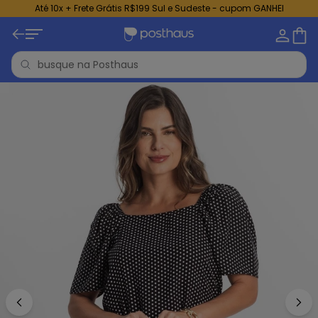
Até 10x + Frete Grátis R$199 Sul e Sudeste - cupom GANHEI