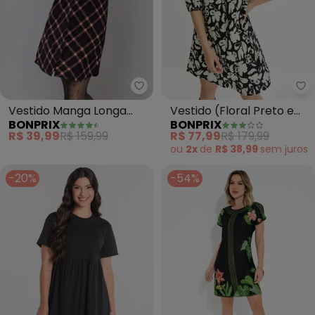
bonprix - Vestido Manga Longa
bo
Vestido Manga Longa
Vestido (Floral Preto e
BONPRIX
BONPRIX
(Xadrez Vermelho)
Branco) em Crepe Plano
R$ 39,99
R$ 159,99
R$ 77,99
R$ 179,99
ou
2x
de
R$ 38,99
sem
juros
-20%
-54%