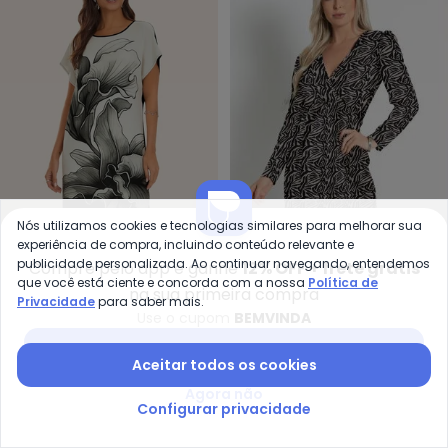
Nós utilizamos cookies e tecnologias similares para melhorar sua
Mo
Rovitex - Vestido Curto Feminino
experiência de compra, incluindo conteúdo relevante e
publicidade personalizada. Ao continuar navegando, entendemos
Compre pelo app e ganhe
12% OFF + frete grátis
Vestido (Zebra) com
Vestido Curto Feminino
que você está ciente e concorda com a nossa
Política de
MODA POP
ROVITEX
Decote Transpassado
Poly Flex (Preto)
na sua primeira compra
Privacidade
para saber mais.
A partir de
R$ 32,99
R$ 69,
R$ 40,99
R$ 134,99
Use o cupom
BEMVINDA
-52%
-67%
Baixar app Posthaus
Aceitar todos os cookies
Agora não
Configurar privacidade