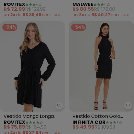
ROVITEX
MALWEE
Estampado (Preto)
(Preto)
R$ 72,99
R$ 129,99
R$ 80,55
R$ 179,00
ou
2x
de
R$ 36,49
sem
juros
ou
2x
de
R$ 40,27
sem
juros
-54%
-54%
Rovitex - Vestido Manga Longa 
In
Vestido Manga Longa
Vestido Cotton Gola
ROVITEX
INFINITA COR
com Cinto (Preto)
Justa (Preto)
R$ 75,89
R$ 164,99
R$ 49,99
R$ 109,99
ou
2x
de
R$ 37,94
sem
juros