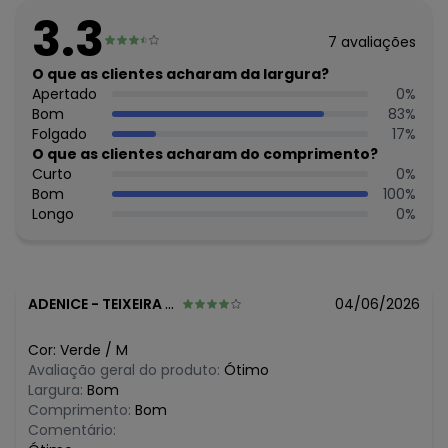
Feito: Brasil
3.3
Cuidados para conservação do produto: Lavar à mão.
7
avaliações
Não usar alvejante.
Não usar secadora.
O que as clientes acharam da largura?
Secar na sombra.
Apertado
0
%
Passar temperatura mínima.
Bom
83
%
Não lavar a seco.
Folgado
17
%
Tecido: Viscose Khyara
O que as clientes acharam do comprimento?
Composição: Peca Total 100% Viscose
Curto
0
%
Bom
100
%
Histórico de preços
Longo
0
%
O preço apresentado abaixo é o menor oferecido em
algum dia do mês, para o menor tamanho disponível.
N/D*
agosto/2026
R$ 57,69
julho/2026
ADENICE
-
TEIXEIRA DE FREITAS - BA
04/06/2026
N/D*
junho/2026
R$ 58,69
maio/2026
Cor:
Verde
/
M
N/D*
abril/2026
Avaliação geral do produto:
Ótimo
R$ 62,69
março/2026
Largura:
Bom
R$ 68,69
fevereiro/2026
Comprimento:
Bom
Comentário: