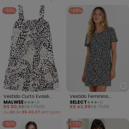
-55%
-45%
Malwee - Vestido Curto Evasê 
Se
Vestido Curto Evasê
Vestido Feminino
MALWEE
SELECT
Tropical com Babado
Estampado Gola
R$ 80,55
R$ 179,00
R$ 43,99
R$ 79,99
(Preto)
Redonda (Preto)
ou
2x
de
R$ 40,27
sem
juros
-50%
-72%