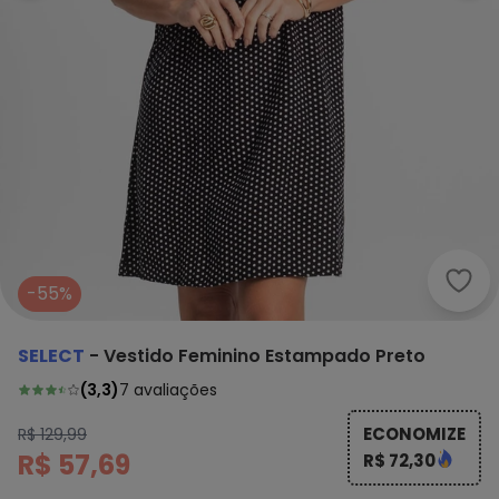
Sele
-55%
SELECT
-
Vestido Feminino Estampado Preto
(
3,3
)
7
avaliações
ECONOMIZE
R$ 129,99
R$ 57,69
R$ 72,30