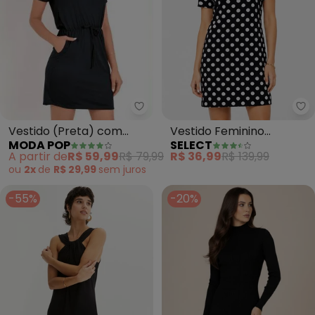
Moda Pop - Vestido (Preta) co
Se
Vestido (Preta) com
Vestido Feminino
MODA POP
SELECT
Amarração e Bolsos
Estampado (Preto)
A partir de
R$ 59,99
R$ 79,99
R$ 36,99
R$ 139,99
ou
2x
de
R$ 29,99
sem
juros
-55%
-20%