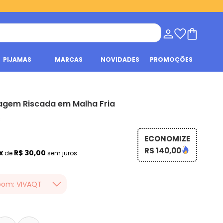
PIJAMAS
MARCAS
NOVIDADES
PROMOÇÕES
agem Riscada em Malha Fria
s
ECONOMIZE
R$ 140,00
x
R$ 30,00
de
sem juros
pom: VIVAQT
er valor, usando o
a loja Quintess,