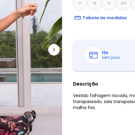
P
M
G
GG
Tabela de medidas
10
x
sem juros
Descrição
Vestido folhagem riscada, m
transpassado, saia transpas
malha fria.