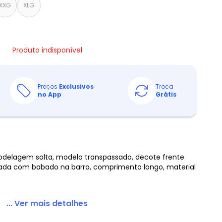
XXG
XLG
Produto indisponível
Preços
Exclusivos
Troca
no App
Grátis
odelagem solta, modelo transpassado, decote frente
sada com babado na barra, comprimento longo, material
... Ver mais detalhes