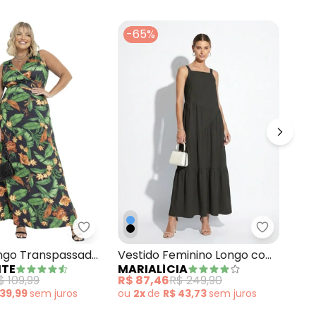
-65%
-
eia Malha
do Geométrico Bicolor em Malha Fria
Marguerite - Vestido Longo Transpassado P
Marialíci
Ves
ongo Transpassado
Vestido Feminino Longo com
RO
ITE
MARIALÍCIA
oral
Franzidos Preto
R$ 
$ 109,99
R$ 87,46
R$ 249,90
ou
 39,99
sem
juros
ou
2x
de
R$ 43,73
sem
juros