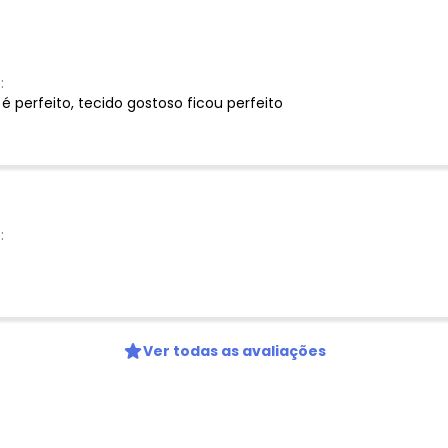
Nome
:
Digite seu e-mail
é perfeito, tecido gostoso ficou perfeito
Telefone
Ao enviar o cadastro, você
Privacidade
:
Ver todas as avaliações