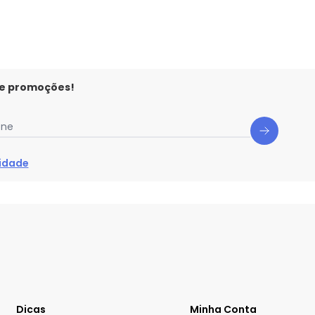
 e promoções!
one
cidade
Dicas
Minha Conta