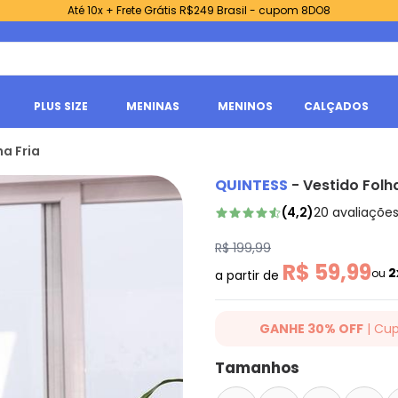
Até 10x + Frete Grátis R$249 Brasil - cupom 8DO8
PLUS SIZE
MENINAS
MENINOS
CALÇADOS
a Fria
QUINTESS
-
Vestido Folh
(
4,2
)
20
avaliaçõe
R$ 199,99
R$ 59,99
2
ou
a partir de
GANHE 30% OFF
| Cu
Ganhe 30% OFF Extra em qualqu
Tamanhos
cupom: VIVAQT. Válido para tod
somente hoje 08/08/2026.