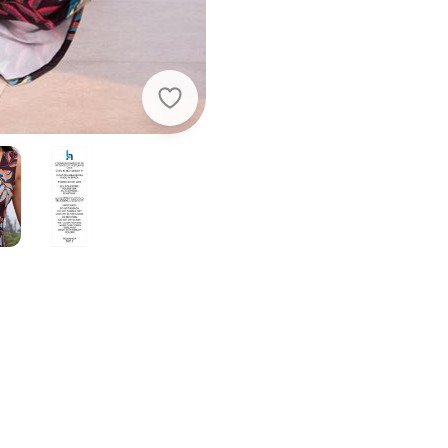
Quintess - Vestido Folhagem Risca