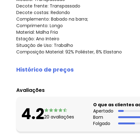
Decote frente: Transpassado
Decote costas: Redondo
Complemento: Babado na barra;
Comprimento: Longo
Material: Malha Fria
Estação: Ano Inteiro
Situação de Uso: Trabalho
Composição Material: 92% Poliéster, 8% Elastano
Histórico de preços
O preço apresentado abaixo é o menor oferecido em al
agosto/2026
Avaliações
julho/2026
junho/2026
O que as clientes 
4.2
maio/2026
Apertado
20
avaliações
Bom
abril/2026
Folgado
março/2026
fevereiro/2026