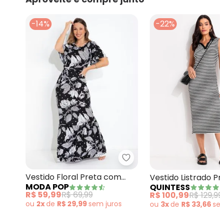
-14%
-22%
Moda Pop - Vestido Flor
Vestido Floral Preta com
Vestido Listrado P
MODA POP
QUINTESS
Faixa
Branco em Meia 
R$ 59,99
R$ 69,99
R$ 100,99
R$ 129,9
ou
2x
de
R$ 29,99
sem
juros
ou
3x
de
R$ 33,66
s