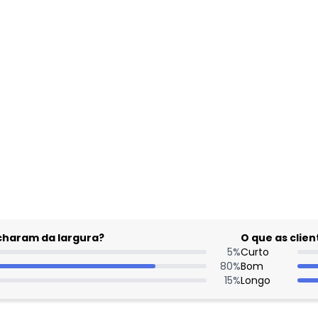
gum dia do mês, para o menor tamanho disponível.
acharam da largura?
O que as cli
5
%
Curto
80
%
Bom
15
%
Longo