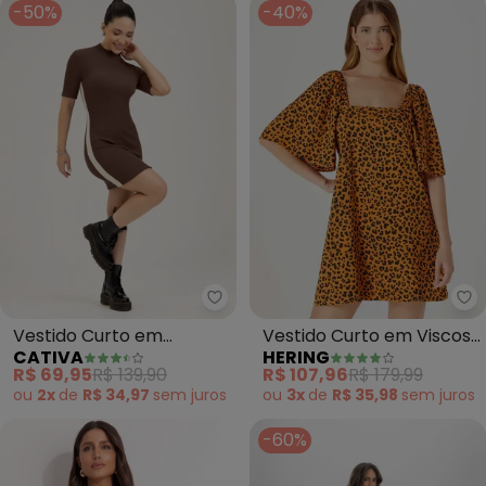
-50%
-40%
Cativa - Vestido Curto em Can
He
Vestido Curto em
Vestido Curto em Viscose
CATIVA
HERING
Canelado (Marrom
(Estampado)
R$ 69,95
R$ 139,90
R$ 107,96
R$ 179,99
Escuro)
ou
2x
de
R$ 34,97
sem
juros
ou
3x
de
R$ 35,98
sem
juros
-60%