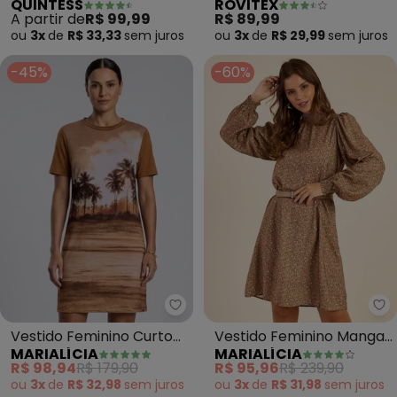
QUINTESS
ROVITEX
Camadas
(Marrom)
A partir de
R$ 99,99
R$ 89,99
ou
3x
de
R$ 33,33
sem
juros
ou
3x
de
R$ 29,99
sem
juros
-45%
-60%
Marialícia - Vestido Feminino
Ma
Vestido Feminino Curto
Vestido Feminino Manga
MARIALÍCIA
MARIALÍCIA
Estampado (Marrom)
Longa Floral (Marrom)
R$ 98,94
R$ 179,90
R$ 95,96
R$ 239,90
ou
3x
de
R$ 32,98
sem
juros
ou
3x
de
R$ 31,98
sem
juros