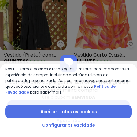
Quintess - Vestido (Preto) co
Ma
Vestido (Preto) com
Vestido Curto Evasê
QUINTESS
MALWEE
Camadas
Tropical com Babado
A partir de
R$ 99,99
R$ 80,55
R$ 179,00
(Laranja)
Nós utilizamos cookies e tecnologias similares para melhorar sua
ou
3x
de
R$ 33,33
sem
juros
ou
2x
de
R$ 40,27
sem
juros
experiência de compra, incluindo conteúdo relevante e
publicidade personalizada. Ao continuar navegando, entendemos
Compre pelo app e ganhe
12% OFF + frete grátis
-41%
-50%
que você está ciente e concorda com a nossa
Política de
na sua primeira compra
Privacidade
para saber mais.
Use o cupom
BEMVINDA
Baixar app Posthaus
Aceitar todos os cookies
Agora não
Configurar privacidade