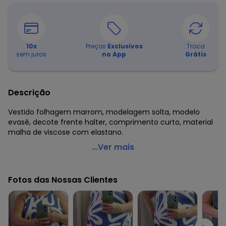
10
x
Preços
Exclusivos
Troca
sem juros
no App
Grátis
Descrição
Vestido folhagem marrom, modelagem solta, modelo
evasê, decote frente halter, comprimento curto, material
malha de viscose com elastano.
Quintess - Vestido Folhagem Marrom
...Ver mais
Código do produto: 3898249
Modelo: Evasê
Fotos das Nossas Clientes
Comprimento: Curto
Decote frente: Halter
Tecido: Malha de viscose com elastano 190g 96% viscose,
4% elastano meia malha