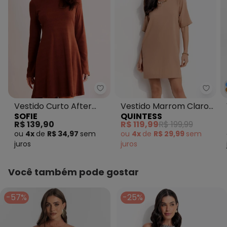
Sofie - Vestido Curto After Du
Quint
Vestido Curto After
Vestido Marrom Claro
SOFIE
QUINTESS
Dusk de Manga Longa
em Linho
R$ 139,90
R$ 119,99
R$ 199,99
em Ribana
ou
4x
de
R$ 34,97
sem
ou
4x
de
R$ 29,99
sem
juros
juros
Você também pode gostar
-57%
-25%