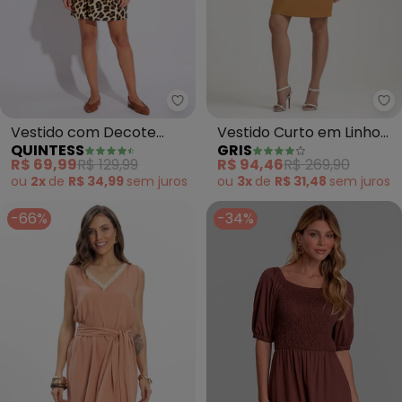
Quintess - Vestido com Decote
Gr
Vestido com Decote
Vestido Curto em Linho
QUINTESS
GRIS
Transpassado (Onça)
(Caramelo)
R$ 69,99
R$ 129,99
R$ 94,46
R$ 269,90
ou
2x
de
R$ 34,99
sem
juros
ou
3x
de
R$ 31,48
sem
juros
-66%
-34%