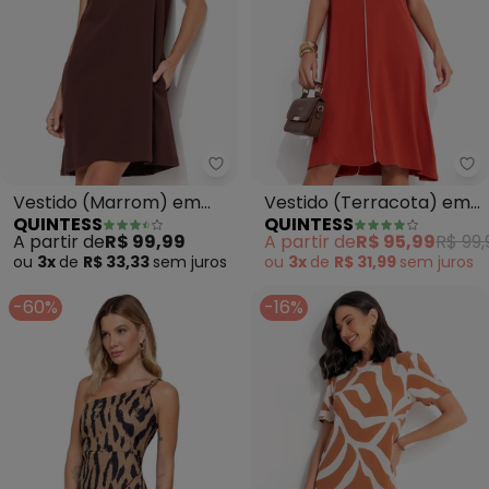
Quintess - Vestido (Marrom) e
Qu
Vestido (Marrom) em
Vestido (Terracota) em
QUINTESS
QUINTESS
Moletinho
Malha de Viscose
A partir de
R$ 99,99
A partir de
R$ 95,99
R$ 99,
ou
3x
de
R$ 33,33
sem
juros
ou
3x
de
R$ 31,99
sem
juros
-60%
-16%