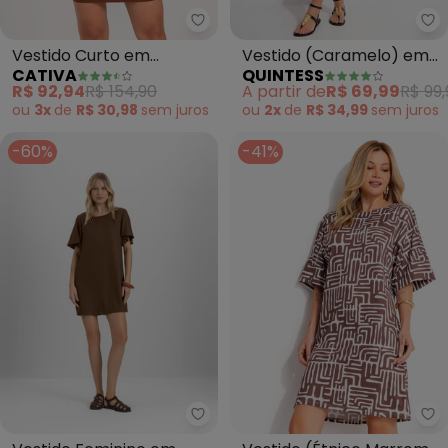
Cativa - Vestido Curto em Can
Qu
Vestido Curto em
Vestido (Caramelo) em
CATIVA
QUINTESS
Canelado (Marrom
Malha Tweed
R$ 92,94
R$ 154,90
A partir de
R$ 69,99
R$ 99,
Escuro)
ou
3x
de
R$ 30,98
sem
juros
ou
2x
de
R$ 34,99
sem
juros
-60%
-41%
Essendi - Vestido Feminino em
Qu