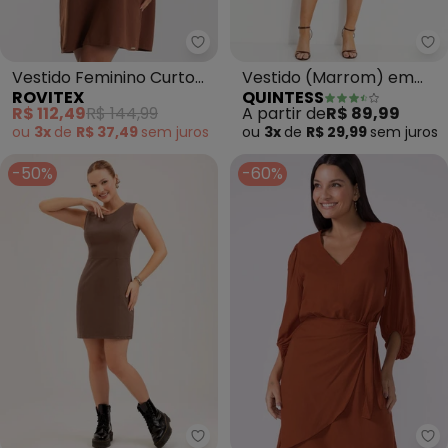
Rovitex - Vestido Feminino Curt
Qu
Vestido Feminino Curto
Vestido (Marrom) em
ROVITEX
QUINTESS
Tecido Twill (Marrom)
Malha Crepe
R$ 112,49
R$ 144,99
A partir de
R$ 89,99
ou
3x
de
R$ 37,49
sem
juros
ou
3x
de
R$ 29,99
sem
juros
-50%
-60%
Cativa - Vestido Curto em Mol
Ma