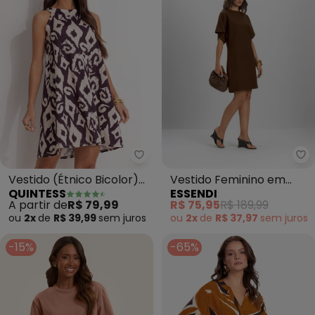
Quintess - Vestido (Étnico Bicol
Es
Vestido (Étnico Bicolor)
Vestido Feminino em
QUINTESS
ESSENDI
em Malha Fria
Moletinho (Marrom)
A partir de
R$ 79,99
R$ 75,95
R$ 189,99
ou
2x
de
R$ 39,99
sem
juros
ou
2x
de
R$ 37,97
sem
juros
-15%
-65%