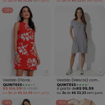
ou
2x
de
R$ 33,80
sem
juros
ou
2x
de
R$ 33,97
sem
juros
-25%
Quintess - Vestido (Floral Ver
Qu
Vestido (Floral
Vestido (Mescla) com
QUINTESS
QUINTESS
Vermelho) em Viscose
Bolsos e Mangas Curtas
R$ 104,99
R$ 139,99
A partir de
R$ 99,99
Plana
ou
3x
de
R$ 34,99
sem
juros
ou
3x
de
R$ 33,33
sem
juros
-15%
-55%