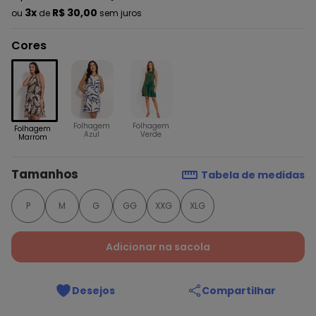
3x
R$ 30,00
ou
de
sem juros
Cores
Folhagem
Folhagem
Folhagem
Azul
Verde
Marrom
Tamanhos
Tabela de medidas
P
M
G
GG
XXG
XLG
Adicionar na sacola
Desejos
Compartilhar