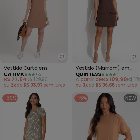
Cativa - Vestido Curto em Alg
Qu
Vestido Curto em
Vestido (Marrom) em
CATIVA
QUINTESS
Algodão (Marrom Claro)
Malha Suede
R$ 77,94
R$ 129,90
A partir de
R$ 109,99
R$ 15
ou
2x
de
R$ 38,97
sem
juros
ou
3x
de
R$ 36,66
sem
juros
-50%
-15%
NEW