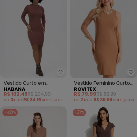
Ro
Vestido Curto em
Vestido Feminino Curto
HABANA
ROVITEX
Canelado (Marrom
Básico Ribana (Marrom)
R$ 102,45
R$ 204,90
R$ 79,99
R$ 89,99
Escuro)
ou
3x
de
R$ 34,15
sem
juros
ou
2x
de
R$ 39,99
sem
juros
-40%
-31%