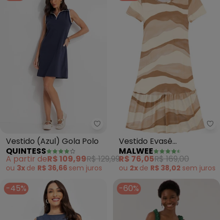
Quintess - Vestido (Azul) Gola P
Ma
Vestido (Azul) Gola Polo
Vestido Evasê
QUINTESS
MALWEE
Marmorizado (Areia)
A partir de
R$ 109,99
R$ 129,99
R$ 76,05
R$ 169,00
ou
3x
de
R$ 36,66
sem
juros
ou
2x
de
R$ 38,02
sem
juros
-45%
-60%