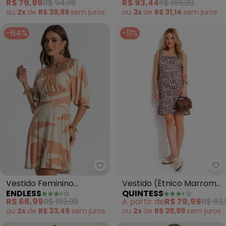
R$ 79,99
R$ 94,99
R$ 93,44
R$ 169,90
ou
2x
de
R$ 39,99
sem
juros
ou
3x
de
R$ 31,14
sem
juros
-64%
-11%
Endless - Vestido Feminino Es
Qu
Vestido Feminino
Vestido (Étnico Marrom)
ENDLESS
QUINTESS
Estampado (Marrom)
em Malha Fria
R$ 66,99
R$ 189,99
A partir de
R$ 79,99
R$ 89,
ou
2x
de
R$ 33,49
sem
juros
ou
2x
de
R$ 39,99
sem
juros