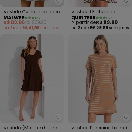
Malwee - Vestido Curto com Li
Qu
Vestido Curto com Linho
Vestido (Folhagem
MALWEE
QUINTESS
(Verde)
Marrom)
R$ 83,96
R$ 239,90
A partir de
R$ 89,99
ou
2x
de
R$ 41,98
sem
juros
ou
3x
de
R$ 29,99
sem
juros
Quintess - Vestido (Marrom) 
Ro
Vestido (Marrom) com
Vestido Feminino Listrado