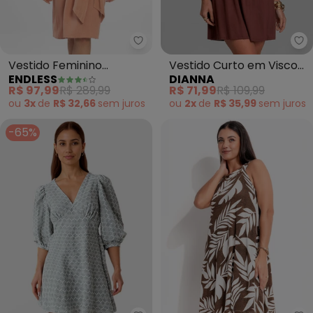
Endless - Vestido Feminino (Ma
Di
Vestido Feminino
Vestido Curto em Visco
ENDLESS
DIANNA
(Marrom)
Maquinetada (Marrom)
R$ 97,99
R$ 289,99
R$ 71,99
R$ 109,99
ou
3x
de
R$ 32,66
sem
juros
ou
2x
de
R$ 35,99
sem
juros
-65%