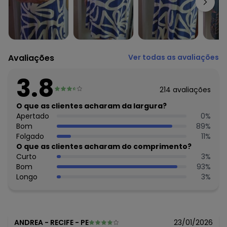
Avaliações
Ver todas as avaliações
3.8
214
avaliações
O que as clientes acharam da largura?
Apertado
0
%
Bom
89
%
Folgado
11
%
O que as clientes acharam do comprimento?
Curto
3
%
Bom
93
%
Longo
3
%
ANDREA
-
RECIFE - PE
23/01/2026