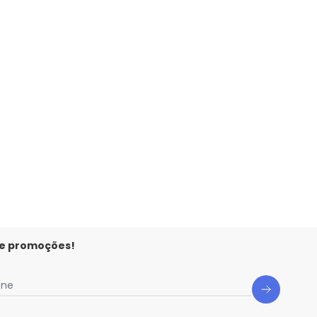
elo
stido Rodado Coração e Flores Amarelo
 e promoções!
one