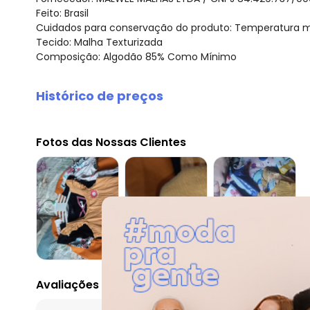
Feito: Brasil
Cuidados para conservação do produto: Temperatura má
Tecido: Malha Texturizada
Composição: Algodão 85% Como Mínimo
Histórico de preços
O preço apresentado abaixo é o menor oferecido em al
agosto/2026
Fotos das Nossas Clientes
julho/2026
junho/2026
maio/2026
abril/2026
março/2026
fevereiro/2026
Avaliações