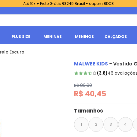
Até 10x + Frete Grátis R$249 Brasil - cupom 8DO8
PLUS SIZE
MENINAS
MENINOS
CALÇADOS
relo Escuro
MALWEE KIDS
-
Vestido 
(
3,8
)
46
avaliaçõe
R$ 89,90
R$ 40,45
Tamanhos
1
2
3
4