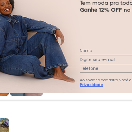
acharam da largura?
O que as cli
2
%
Curto
96
%
Bom
2
%
Longo
Nome
Digite seu e-mail
Telefone
Ao enviar o cadastro, você
Privacidade