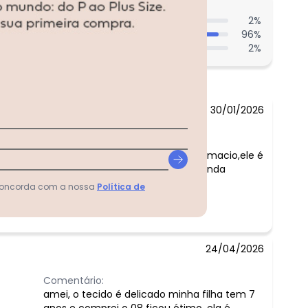
entes acharam do comprimento?
2
%
96
%
2
%
30/01/2026
Comentário:
Tecido muito leve e macio,ele é
bem fresco,a cor e linda
 concorda com a nossa
Política de
24/04/2026
Comentário:
amei, o tecido é delicado minha filha tem 7
anos e comprei o 08 ficou ótimo, ela é