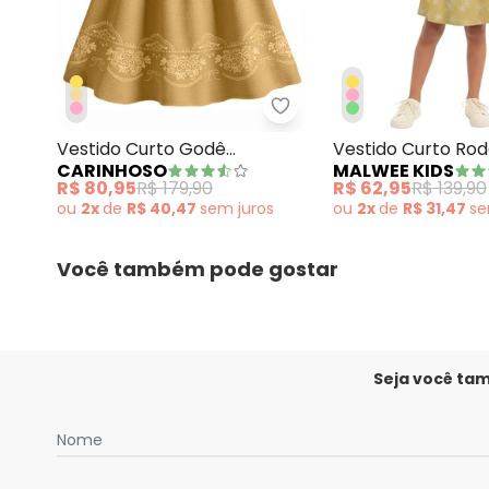
Carinhoso - Vestido Cu
Vestido Curto Godê
Vestido Curto Rod
CARINHOSO
MALWEE KIDS
Texturizado Amarelo
Amarelo
R$ 80,95
R$ 179,90
R$ 62,95
R$ 139,90
Mostarda
ou
2x
de
R$ 40,47
sem
juros
ou
2x
de
R$ 31,47
s
Você também pode gostar
Seja você ta
Nome