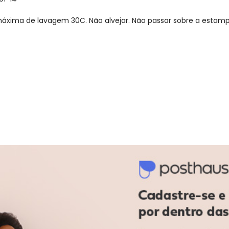
xima de lavagem 30C. Não alvejar. Não passar sobre a estamp
gum dia do mês, para o menor tamanho disponível.