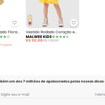
rto Godê Texturizado Amarelo Mostarda
Malwee Kids - Vestido Curto Rodado Floral Amar
Malwee Kids - Ve
ado Floral
Vestido Rodado Coração e
MALWEE KIDS
Flores Amarelo
R$ 55,96
R$ 139,90
em
juros
mbém um dos 7 milhões de apaixonados pelas nossas dicas
Digite seu e-mail
Telef