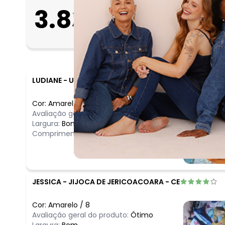
O que as clientes 
3.8
Apertado
46
avaliações
Bom
Folgado
LUDIANE
-
URUANA - GO
Cor:
Amarelo
/
4
Avaliação geral do produto:
Ótimo
Largura:
Bom
Comprimento:
Bom
JESSICA
-
JIJOCA DE JERICOACOARA - CE
Cor:
Amarelo
/
8
Avaliação geral do produto:
Ótimo
Largura:
Bom