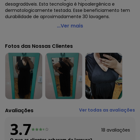
desagradáveis. Esta tecnologia é hipoalergênica e
dermatologicamente testada. Esse beneficiamento tem
durabilidade de aproximadamente 30 lavagens.
Basicamente - Vestido Gola V Longo Plus Preto
...Ver mais
Código do produto: 7969415
Modelagem: Ampla
Fotos das Nossas Clientes
Comprimento da Manga: Curta
Comprimento: Longo
Decote Frente : V
Fornecedor: MALWEE MALHAS LTDA / CNPJ 84.429.737/0001-
14
Feito: Brasil
Cuidados para conservação do produto: Temperatura
máxima de lavagem 30C. Não alvejar. Não passar sobre a
estampa.
Tecido: algodão
Avaliações
Ver todas as avaliações
Composição: 100%Algodão
3.7
Histórico de preços
18
avaliações
O preço apresentado abaixo é o menor oferecido em
O que as clientes acharam da largura?