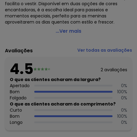
facilita o vestir. Disponível em duas opções de cores
encantadoras, é a escolha ideal para passeios e
momentos especiais, perfeito para as meninas
aproveitarem os dias quentes com estilo e frescor.
Up Baby - Vestido Infantil em Laise Forrado Azul
...Ver mais
Código do produto: 7651970
Modelagem: Ampla
Avaliações
Ver todas as avaliações
Comprimento da Manga: Curta
Comprimento: Curto
4.5
Forro: Sim
2
avaliações
Decote Frente : Quadrado
Decote Costas: Quadrado
O que as clientes acharam da largura?
Fornecedor: MALHARIA CRISTINA LTDA / CNPJ
Apertado
0
%
82.663.337/0001-43
Bom
100
%
Feito: no Brasil
Folgado
0
%
Cuidados para conservação do produto: TEMP MAX DE
O que as clientes acharam do comprimento?
LAVAGEM 40°C. LAVAR COM CORES SEMELHANTES *NÃO
Curto
0
%
ALVEJAR *NÃO SECAR EM TAMBOR *SECAGEM NA HORIZONTAL
Bom
100
%
*TEMPERATURA MAX DA BASE DO FERRO A 110ºC SEM VAPOR.
Longo
0
%
*NÃO LIMPAR A SECO.
Tecido: Laise / Forro: Meia Malh