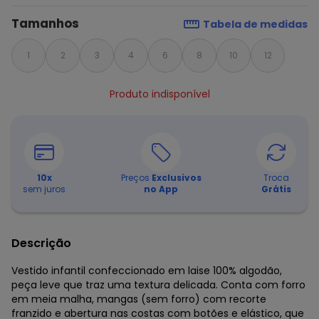
Tamanhos
Tabela de medidas
1
2
3
4
6
8
10
12
Produto indisponível
10
x
Preços
Exclusivos
Troca
sem juros
no App
Grátis
Descrição
Vestido infantil confeccionado em laise 100% algodão,
peça leve que traz uma textura delicada. Conta com forro
em meia malha, mangas (sem forro) com recorte
franzido e abertura nas costas com botões e elástico, que