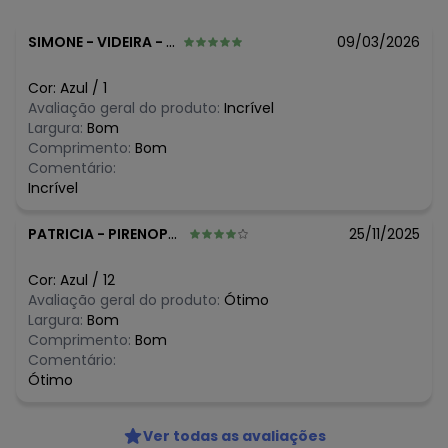
Composição: 100% algodão / Forro: 100% algodão
SIMONE
-
VIDEIRA - SC
09/03/2026
Histórico de preços
O preço apresentado abaixo é o menor oferecido em
Cor:
Azul
/
1
algum dia do mês, para o menor tamanho disponível.
Avaliação geral do produto:
Incrível
N/D*
agosto/2026
Largura:
Bom
N/D*
julho/2026
Comprimento:
Bom
N/D*
junho/2026
Comentário:
N/D*
maio/2026
Incrível
N/D*
abril/2026
N/D*
março/2026
PATRICIA
-
PIRENOPOLIS - GO
25/11/2025
R$ 89,97
fevereiro/2026
Cor:
Azul
/
12
Avaliação geral do produto:
Ótimo
Largura:
Bom
Comprimento:
Bom
Comentário:
Ótimo
Ver todas as avaliações