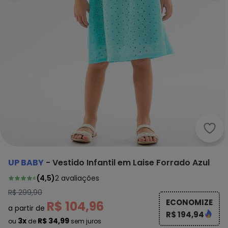
Up B
UP BABY
-
Vestido Infantil em Laise Forrado Azul
(
4,5
)
2
avaliações
R$ 299,90
ECONOMIZE
R$ 104,96
a partir de
R$ 194,94
3x
R$ 34,99
ou
de
sem juros