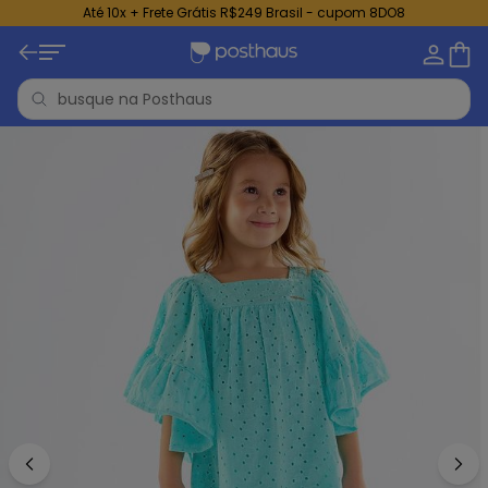
Até 10x + Frete Grátis R$249 Brasil - cupom 8DO8