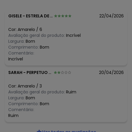
Tecido: Meia malha
Composição: 98% Algodão 2% Poliéster
GISELE
-
ESTRELA DE JORDANIA JORDA - MG
22/04/2026
Histórico de preços
O preço apresentado abaixo é o menor oferecido em
Cor:
Amarelo
/
6
algum dia do mês, para o menor tamanho disponível.
Avaliação geral do produto:
Incrível
N/D*
agosto/2026
Largura:
Bom
N/D*
julho/2026
Comprimento:
Bom
N/D*
junho/2026
Comentário:
N/D*
maio/2026
Incrível
N/D*
abril/2026
N/D*
março/2026
SARAH
-
PERPETUO SOCORRO BELO ORI - MG
20/04/2026
N/D*
fevereiro/2026
Cor:
Amarelo
/
3
Avaliação geral do produto:
Ruim
Largura:
Bom
Comprimento:
Bom
Comentário:
Ruim