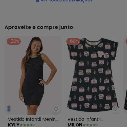
Ver todas as avaliações
Aproveite e compre junto
-50%
-60%
Milon
Kyly - Vestido Infantil Menina e
Vestido Infantil
Vestido Infantil Menina
MILON
KYLY
Chumbo
em Ribana Cinza