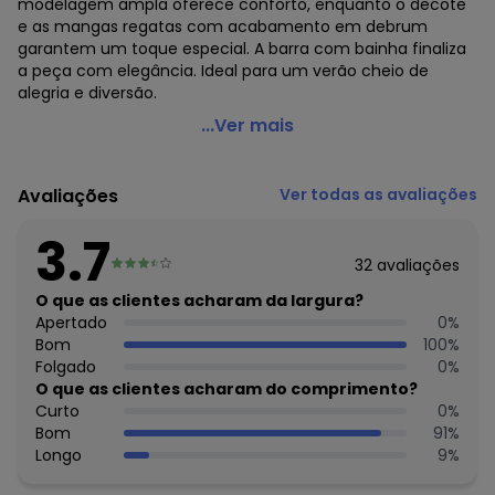
modelagem ampla oferece conforto, enquanto o decote
e as mangas regatas com acabamento em debrum
garantem um toque especial. A barra com bainha finaliza
a peça com elegância. Ideal para um verão cheio de
alegria e diversão.
Kyly - Vestido Infantil Menina Boneca Cinza
...Ver mais
Código do produto: 7527760
Modelagem: Ampla
Avaliações
Ver todas as avaliações
Comprimento da Manga: Curta
Comprimento: Curto
3.7
Forro: Não
32
avaliações
Cinto: Não acompanha
Decote Frente : Redondo
O que as clientes acharam da largura?
Decote Costas: Redondo
Apertado
0
%
Fornecedor: KYLY INDUSTRIA TEXTIL LTDA / CNPJ
Bom
100
%
78.855.830/0001-98
Folgado
0
%
Feito: Nacional
O que as clientes acharam do comprimento?
Cuidados para conservação do produto: Para melhor
Curto
0
%
conservação do produto, lavar à mão com sabão neutro.
Bom
91
%
Evite deixar as peças de molho para não desbotá-las e
Longo
9
%
nem manchá-las. Passar até 110º.