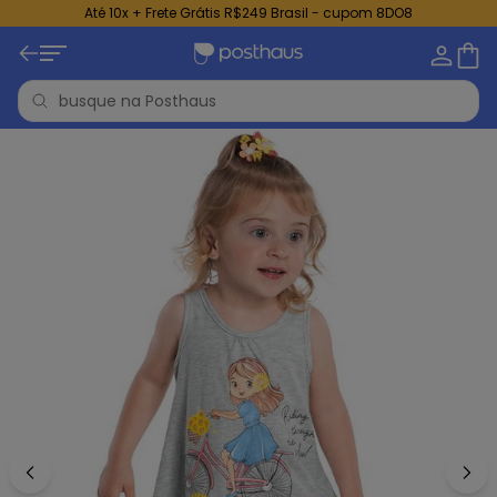
Até 10x + Frete Grátis R$249 Brasil - cupom 8DO8