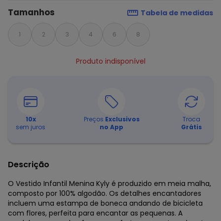
Tamanhos
Tabela de medidas
1
2
3
4
6
8
Produto indisponível
10
x
Preços
Exclusivos
Troca
sem juros
no App
Grátis
Descrição
O Vestido Infantil Menina Kyly é produzido em meia malha,
composto por 100% algodão. Os detalhes encantadores
incluem uma estampa de boneca andando de bicicleta
com flores, perfeita para encantar as pequenas. A