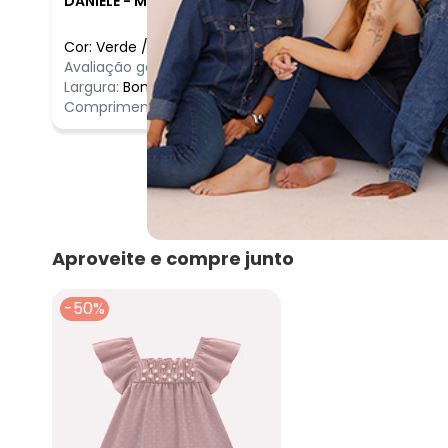
DANIELE
-
MARTINOPOLIS - SP
Cor:
Verde
/
10
Comentário
Avaliação geral do produto:
Incrível
Incrível
Largura:
Bom
Comprimento:
Bom
Aproveite e compre junto
-50%