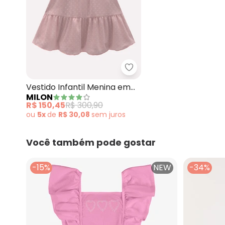
Vestido Infantil Menina 
Vestido Infantil Menina em
MILON
Voil Milon (Rosa)
R$ 150,45
R$ 300,90
ou
5x
de
R$ 30,08
sem
juros
Você também pode gostar
-15%
NEW
-34%