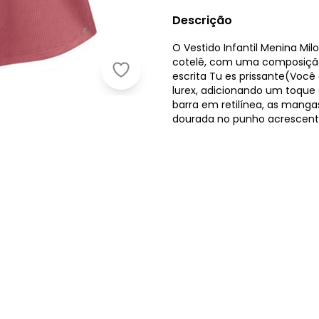
Descrição
O Vestido Infantil Menina M
cotelê, com uma composição 
Milon - Vestido Infantil Menina Bor
escrita Tu es prissante(Voc
lurex, adicionando um toque 
barra em retilínea, as manga
dourada no punho acrescenta