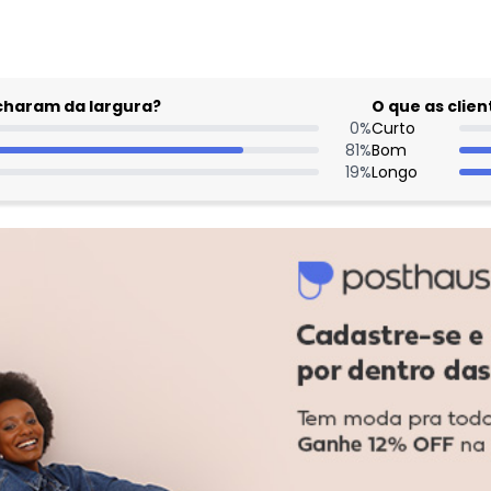
acharam da largura?
O que as cli
0
%
Curto
81
%
Bom
19
%
Longo