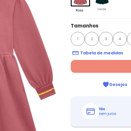
Verde
Rosa
Tamanhos
1
2
3
4
Tabela de medidas
Desejos
10
x
sem juros