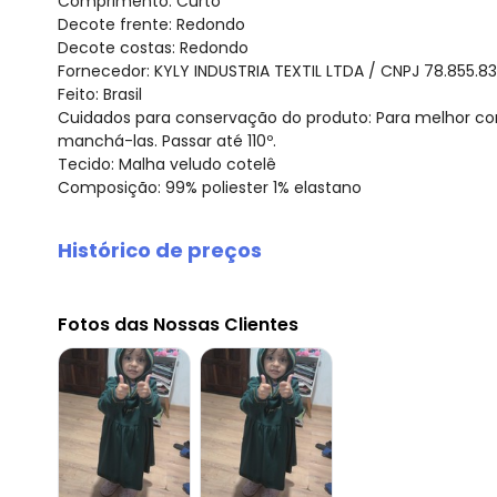
Comprimento: Curto
Decote frente: Redondo
Decote costas: Redondo
Fornecedor: KYLY INDUSTRIA TEXTIL LTDA / CNPJ 78.855.8
Feito: Brasil
Cuidados para conservação do produto: Para melhor co
manchá-las. Passar até 110º.
Tecido: Malha veludo cotelê
Composição: 99% poliester 1% elastano
Histórico de preços
O preço apresentado abaixo é o menor oferecido em al
agosto/2026
Fotos das Nossas Clientes
julho/2026
junho/2026
maio/2026
abril/2026
março/2026
fevereiro/2026