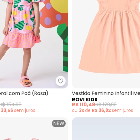
tido Feminino Infantil Meia Malha (Rosa)
Bimbi - Vestido Floral com Poá 
oral com Poá (Rosa)
Vestido Feminino Infantil M
ROVI KIDS
(Rosa)
R$ 154,90
R$ 110,48
R$ 129,99
 33,56
sem
juros
ou
3x
de
R$ 36,82
sem
juros
NEW