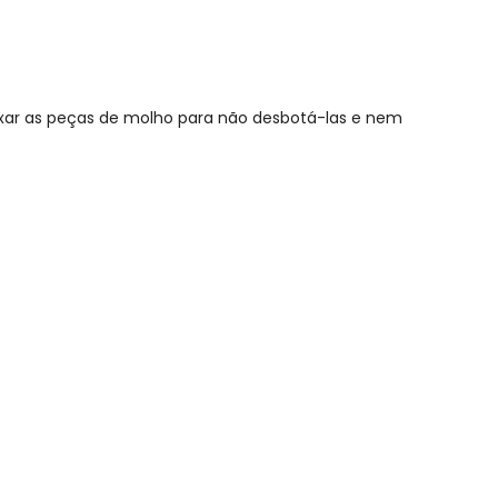
ixar as peças de molho para não desbotá-las e nem
N/D*
R$ 117,45
R$ 117,45
R$ 117,45
R$ 117,45
R$ 117,45
R$ 117,45