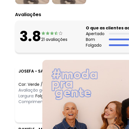
Avaliações
O que as clientes 
3.8
Apertado
21
avaliações
Bom
Folgado
JOSEFA
-
SAO JOSE DOS CAMPOS - SP
Cor:
Verde
/
4
Avaliação geral do produto:
Bom
Largura:
Folgado
Comprimento:
Longo