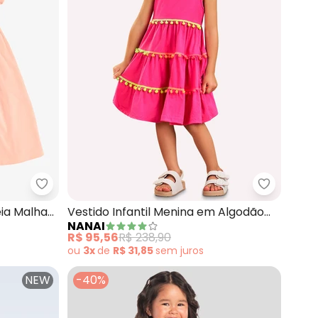
(Rosa)
Rovi Kids - Vestido Feminino Infantil Meia Malha (
Nanai - V
eia Malha
Vestido Infantil Menina em Algodão
NANAI
(Rosa)
R$ 95,56
R$ 238,90
ou
3x
de
R$ 31,85
sem
juros
NEW
-40%