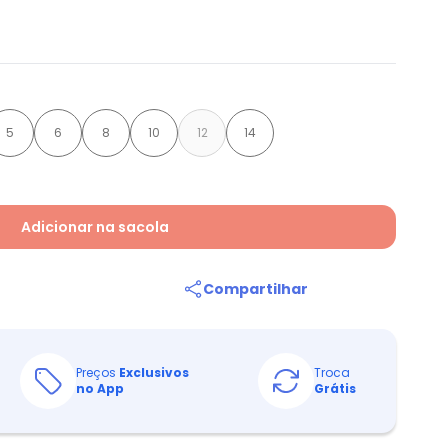
5
6
8
10
12
14
Adicionar na sacola
Compartilhar
Preços
Exclusivos
Troca
no App
Grátis