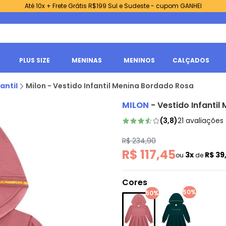
Até 10x + Frete Grátis R$199 Sul e Sudeste - cupom GANHEI
PLUS SIZE
MENINAS
MENINOS
CALÇADOS
antil
Milon - Vestido Infantil Menina Bordado Rosa
MILON
-
Vestido Infanti
(
3,8
)
21
avaliações
R$ 234,90
R$ 117,45
3x
R$ 39
ou
de
Cores
50%
50%