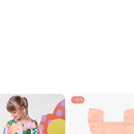
em Voil Milon (Rosa)
-15%