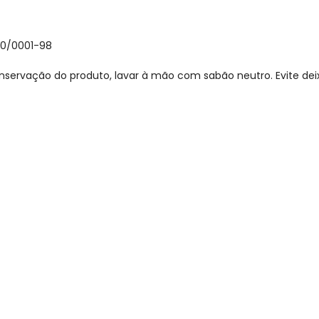
30/0001-98
nservação do produto, lavar à mão com sabão neutro. Evite de
gum dia do mês, para o menor tamanho disponível.