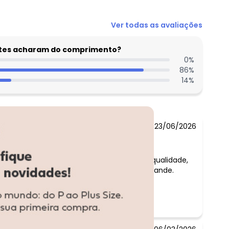
Ver todas as avaliações
entes acharam do comprimento?
0
%
86
%
14
%
23/06/2026
Comentário:
o vestido é de boa qualidade,
porém a fôrma é grande.