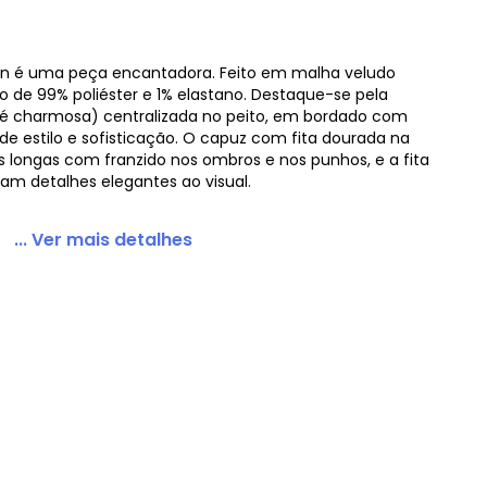
ilon é uma peça encantadora. Feito em malha veludo
de 99% poliéster e 1% elastano. Destaque-se pela
dado Rosa
ê é charmosa) centralizada no peito, em bordado com
de estilo e sofisticação. O capuz com fita dourada na
s longas com franzido nos ombros e nos punhos, e a fita
m detalhes elegantes ao visual.
... Ver mais detalhes