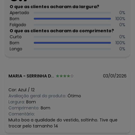
Fornecedor: BRANDILI TÊXTIL LTDA / CNPJ 84.229.889/0001-
O que as clientes acharam da largura?
73
Apertado
0
%
Feito: Brasil
Bom
100
%
Cuidados para conservação do produto: Não usar
Folgado
0
%
alvejante a base de cloro
O que as clientes acharam do comprimento?
Observação: Acompanha Lenço
Curto
0
%
Tecido: Malha
Bom
100
%
Composição: 99%ALGODÃO 1%ELASTANO
Longo
0
%
Histórico de preços
O preço apresentado abaixo é o menor oferecido em
algum dia do mês, para o menor tamanho disponível.
MARIA
-
SERRINHA DOS PINTOS - RN
03/01/2026
N/D*
agosto/2026
R$ 74,99
julho/2026
Cor:
Azul
/
12
R$ 74,99
junho/2026
Avaliação geral do produto:
Ótimo
R$ 74,94
maio/2026
Largura:
Bom
R$ 89,95
abril/2026
Comprimento:
Bom
R$ 89,95
março/2026
Comentário:
R$ 89,95
fevereiro/2026
Muito boa a qualidade do vestido, soltinho. Tive que
trocar pelo tamanho 14