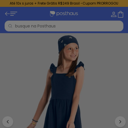
Até 10x s juros + Frete Grátis R$249 Brasil -Cupom PRORROGOU