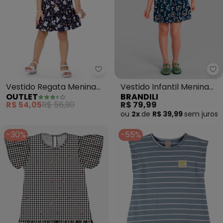
Outlet - Vestido Regata Menina 
Br
Vestido Regata Menina
Vestido Infantil Menina
OUTLET
BRANDILI
(Azul)
em Meia Malha (Azul)
R$ 54,05
R$ 56,90
R$ 79,99
ou
2x
de
R$ 39,99
sem
juros
-30%
-55%