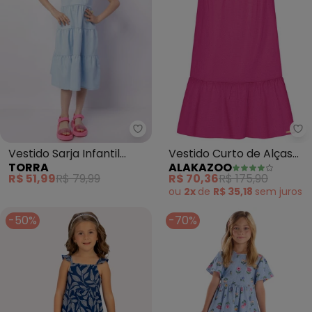
Torra - Vestido Sarja Infantil Cu
Al
Vestido Sarja Infantil
Vestido Curto de Alças
TORRA
ALAKAZOO
Curto Três Marias (Azul)
em Tecido com Linho
R$ 51,99
R$ 79,99
R$ 70,36
R$ 175,90
(Rosa)
ou
2x
de
R$ 35,18
sem
juros
-50%
-70%