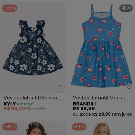
-55%
NEW
Kyly - Vestido Infantil Menina F
Br
Vestido Infantil Menina
Vestido Infantil Menina
KYLY
BRANDILI
Flores (Azul Marinho)
em Meia Malha (Azul)
R$ 55,30
R$ 122,90
R$ 59,99
ou
2x
de
R$ 29,99
sem
juros
-45%
-55%