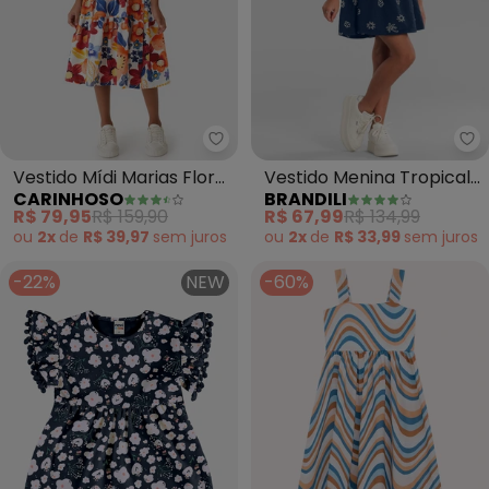
Carinhoso - Vestido Mídi Marias 
Br
Vestido Mídi Marias Floral
Vestido Menina Tropical
CARINHOSO
BRANDILI
(Azul)
Texturizado (Azul)
R$ 79,95
R$ 159,90
R$ 67,99
R$ 134,99
ou
2x
de
R$ 39,97
sem
juros
ou
2x
de
R$ 33,99
sem
juros
-22%
NEW
-60%