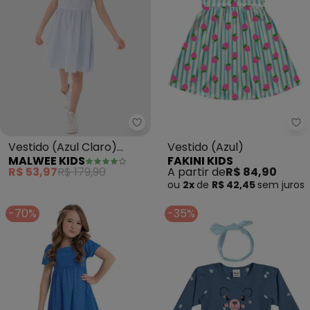
Malwee Kids - Vestido (Azul Cl
Fa
Vestido (Azul Claro)
Vestido (Azul)
MALWEE KIDS
FAKINI KIDS
Listrado Godê em
R$ 53,97
R$ 179,90
A partir de
R$ 84,90
Anarruga
ou
2x
de
R$ 42,45
sem
juros
-70%
-35%