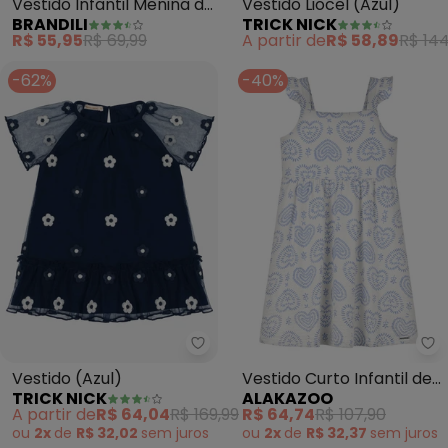
Vestido Infantil Menina de
Vestido Liocel (Azul)
BRANDILI
TRICK NICK
Florzinhas (Azul)
R$ 55,95
R$ 69,99
A partir de
R$ 58,89
R$ 144
-62%
-40%
Trick Nick - Vestido (Azul)
Al
Vestido (Azul)
Vestido Curto Infantil de
TRICK NICK
ALAKAZOO
Alças Estampado (Azul)
A partir de
R$ 64,04
R$ 169,99
R$ 64,74
R$ 107,90
ou
2x
de
R$ 32,02
sem
juros
ou
2x
de
R$ 32,37
sem
juros