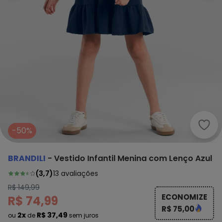
Bran
-50%
BRANDILI
-
Vestido Infantil Menina com Lenço Azul
(
3,7
)
13
avaliações
R$ 149,99
ECONOMIZE
R$ 74,99
R$ 75,00
2x
R$ 37,49
ou
de
sem juros