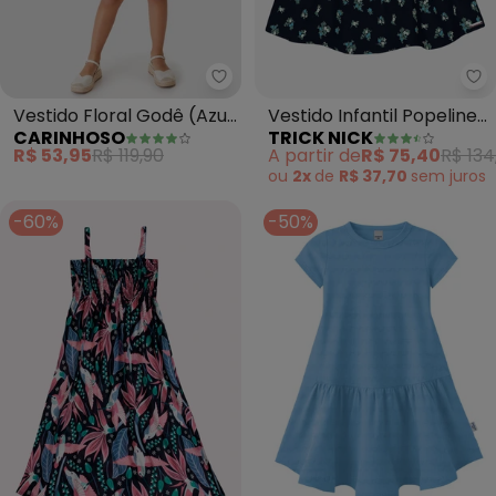
Carinhoso - Vestido Floral Godê
Tr
Vestido Floral Godê (Azul
Vestido Infantil Popeline
CARINHOSO
TRICK NICK
Claro)
com Laço (Azul)
R$ 53,95
R$ 119,90
A partir de
R$ 75,40
R$ 134
ou
2x
de
R$ 37,70
sem
juros
-60%
-50%