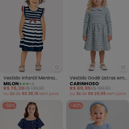
Milon - Vestido Infantil Menina 
Ca
Vestido Infantil Menina
Vestido Godê Listras em
MILON
CARINHOSO
Listrado (Azul Marinho)
Tweed Lurex (Azul)
R$ 76,39
R$ 138,90
R$ 89,95
R$ 199,90
ou
2x
de
R$ 38,19
sem
juros
ou
3x
de
R$ 29,98
sem
juros
-58%
-40%