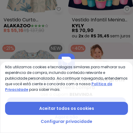
Alakazoo - Vestido Curto Esta
Ky
Vestido Curto
Vestido Infantil Menina
ALAKAZOO
KYLY
Estampado de Mangas
Coelhinho (Azul)
R$ 55,16
R$ 137,90
R$ 70,90
Curtas (Azul)
ou
2x
de
R$ 35,45
sem
juros
-21%
NEW
-40%
Nós utilizamos cookies e tecnologias similares para melhorar sua
experiência de compra, incluindo conteúdo relevante e
publicidade personalizada. Ao continuar navegando, entendemos
Compre pelo app e ganhe
12% OFF + frete grátis
que você está ciente e concorda com a nossa
Política de
na sua primeira compra
Privacidade
para saber mais.
Use o cupom
BEMVINDA
Baixar app Posthaus
Aceitar todos os cookies
Agora não
Configurar privacidade
Rovi Kids - Vestido Infantil Cot
Na