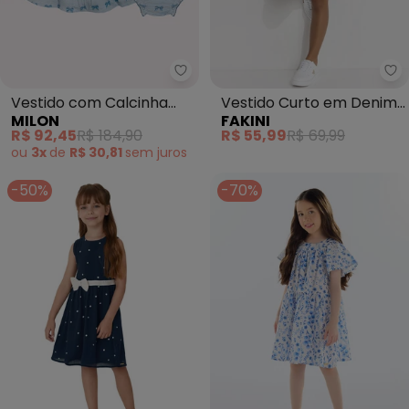
Milon - Vestido com Calcinha B
Fa
Vestido com Calcinha
Vestido Curto em Denim
MILON
FAKINI
Bebê Menina Laço (Azul)
(Azul)
R$ 92,45
R$ 184,90
R$ 55,99
R$ 69,99
ou
3x
de
R$ 30,81
sem
juros
-50%
-70%