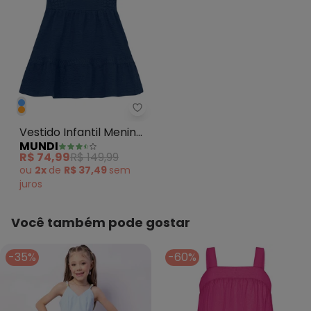
Mundi - Vestido Infantil Menina 
Vestido Infantil Menina
MUNDI
Tecido Texturizado Azul
R$ 74,99
R$ 149,99
ou
2x
de
R$ 37,49
sem
juros
Você também pode gostar
-35%
-60%