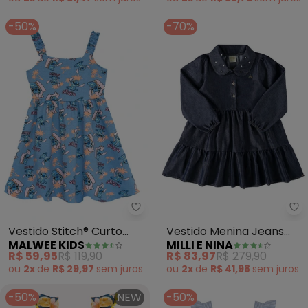
-50%
-70%
Malwee Kids - Vestido Stitch® C
Mi
Vestido Stitch® Curto
Vestido Menina Jeans
MALWEE KIDS
MILLI E NINA
Godê (Azul)
Leve Pérolas (Azul)
R$ 59,95
R$ 119,90
R$ 83,97
R$ 279,90
ou
2x
de
R$ 29,97
sem
juros
ou
2x
de
R$ 41,98
sem
juros
-50%
NEW
-50%