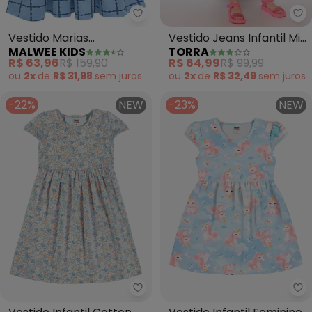
Malwee Kids - Vestido Marias 
To
Vestido Marias
Vestido Jeans Infantil Midi
MALWEE KIDS
TORRA
Estampado com Babado
(Azul)
R$ 63,96
R$ 159,90
R$ 64,99
R$ 99,99
(Azul)
ou
2x
de
R$ 31,98
sem
juros
ou
2x
de
R$ 32,49
sem
juros
-22%
NEW
-23%
NEW
Rovi Kids - Vestido Infantil Cot
Ro