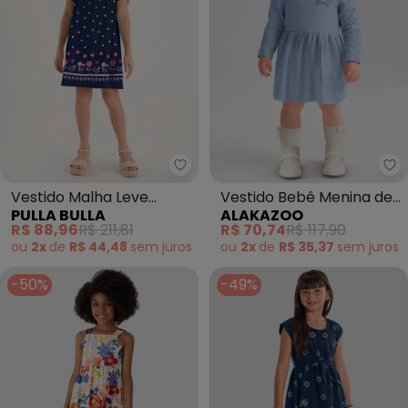
Pulla Bulla - Vestido Malha Leve
Al
Vestido Malha Leve
Vestido Bebê Menina de
PULLA BULLA
ALAKAZOO
(Marinho)
Mangas Longas (Azul)
R$ 88,96
R$ 211,81
R$ 70,74
R$ 117,90
ou
2x
de
R$ 44,48
sem
juros
ou
2x
de
R$ 35,37
sem
juros
-50%
-49%