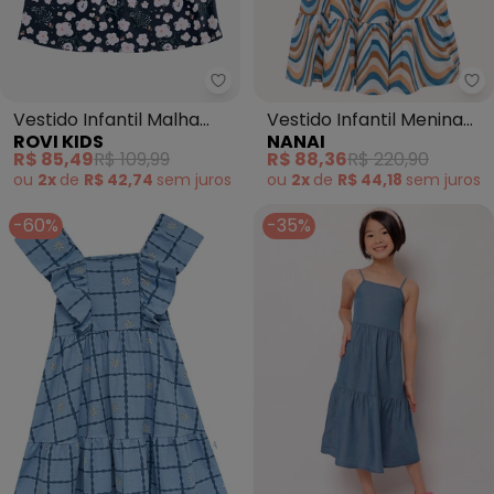
Rovi Kids - Vestido Infantil Mal
Na
Vestido Infantil Malha
Vestido Infantil Menina
ROVI KIDS
NANAI
Estampado (Azul)
Ondas (Azul)
R$ 85,49
R$ 109,99
R$ 88,36
R$ 220,90
ou
2x
de
R$ 42,74
sem
juros
ou
2x
de
R$ 44,18
sem
juros
-60%
-35%