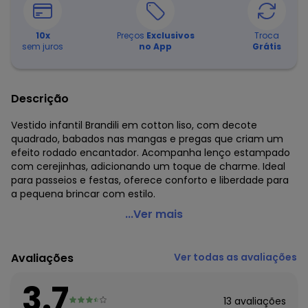
10
x
Preços
Exclusivos
Troca
sem juros
no App
Grátis
Descrição
Vestido infantil Brandili em cotton liso, com decote
quadrado, babados nas mangas e pregas que criam um
efeito rodado encantador. Acompanha lenço estampado
com cerejinhas, adicionando um toque de charme. Ideal
para passeios e festas, oferece conforto e liberdade para
a pequena brincar com estilo.
Brandili - Vestido Infantil Menina com Lenço Azul
...Ver mais
Código do produto: 7991594
Modelagem: Ampla
Avaliações
Ver todas as avaliações
Comprimento da Manga: Curta
Comprimento: Curto
3.7
Decote Frente : Quadrado
13
avaliações
Decote Costas: Quadrado