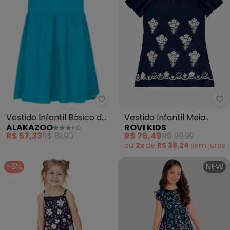
Alakazoo - Vestido Infantil Bás
Ro
Vestido Infantil Básico de
Vestido Infantil Meia
ALAKAZOO
ROVI KIDS
Mangas Curtas (Azul)
Malha com Estampa
R$ 57,33
R$ 81,90
R$ 76,49
R$ 99,99
(Azul)
ou
2x
de
R$ 38,24
sem
juros
-5%
NEW