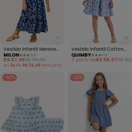
Milon - Vestido Infantil Menina
Qu
Vestido Infantil Menina
Vestido Infantil Cotton
MILON
QUIMBY
Folhagem (Azul)
(Azul)
R$ 97,45
R$ 194,90
A partir de
R$ 56,97
R$ 189
ou
3x
de
R$ 32,48
sem
juros
-50%
-20%