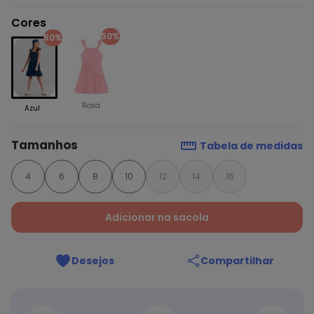
Cores
50%
50%
Rosa
Azul
Tamanhos
Tabela de medidas
4
6
8
10
12
14
16
Adicionar na sacola
Desejos
Compartilhar