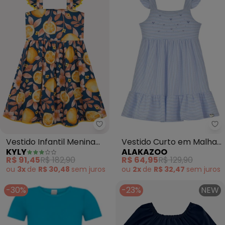
Kyly - Vestido Infantil Menina e
Al
Vestido Infantil Menina
Vestido Curto em Malha
KYLY
ALAKAZOO
em Cotton (Azul)
de Algodão (Azul)
R$ 91,45
R$ 182,90
R$ 64,95
R$ 129,90
ou
3x
de
R$ 30,48
sem
juros
ou
2x
de
R$ 32,47
sem
juros
-30%
-23%
NEW