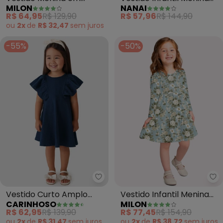
MILON
NANAI
Tricoline (Azul Marinho)
Flores (Azul)
R$ 64,95
R$ 129,90
R$ 57,96
R$ 144,90
ou
2x
de
R$ 32,47
sem
juros
-55%
-50%
Carinhoso - Vestido Curto Ampl
Mi
Vestido Curto Amplo
Vestido Infantil Menina
CARINHOSO
MILON
(Azul Marinho)
Flores (Azul)
R$ 62,95
R$ 139,90
R$ 77,45
R$ 154,90
ou
2x
de
R$ 31,47
sem
juros
ou
2x
de
R$ 38,72
sem
juros