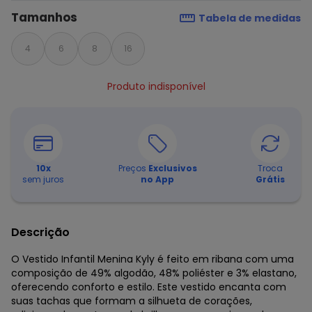
Tamanhos
Tabela de medidas
4
6
8
16
Produto indisponível
10
x
Preços
Exclusivos
Troca
sem juros
no App
Grátis
Descrição
O Vestido Infantil Menina Kyly é feito em ribana com uma
composição de 49% algodão, 48% poliéster e 3% elastano,
oferecendo conforto e estilo. Este vestido encanta com
suas tachas que formam a silhueta de corações,