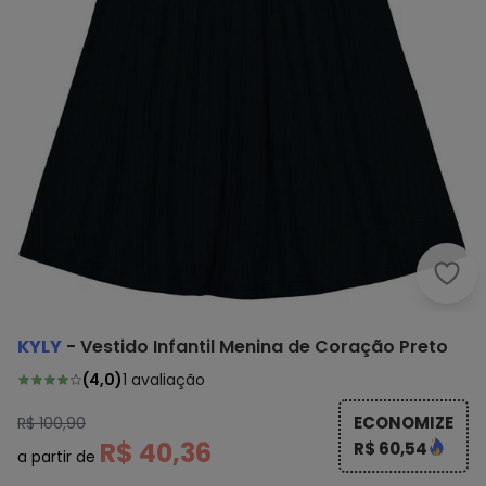
Kyly
KYLY
-
Vestido Infantil Menina de Coração Preto
(
4,0
)
1
avaliação
ECONOMIZE
R$ 100,90
R$ 40,36
R$ 60,54
a partir de