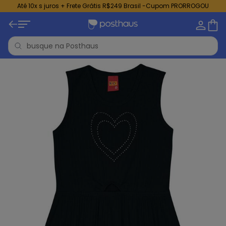
Até 10x s juros + Frete Grátis R$249 Brasil -Cupom PRORROGOU