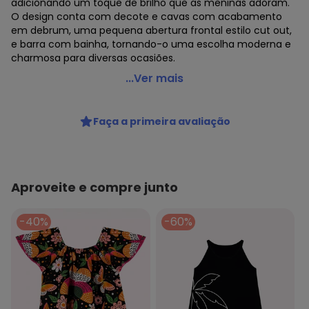
adicionando um toque de brilho que as meninas adoram.
O design conta com decote e cavas com acabamento
em debrum, uma pequena abertura frontal estilo cut out,
e barra com bainha, tornando-o uma escolha moderna e
charmosa para diversas ocasiões.
Kyly - Vestido Infantil Menina de Coração Preto
...Ver mais
Código do produto: 7657565
Modelagem: Ampla
Faça a primeira avaliação
Comprimento da manga: Curta
Comprimento: Curto
Forro: Não
Cinto: Não acompanha
Decote frente: Redondo
Aproveite e compre junto
Decote costas: Redondo
Fornecedor: KYLY INDUSTRIA TEXTIL LTDA / CNPJ
-40%
-60%
78.855.830/0001-98
Feito: Brasil
Cuidados para conservação do produto: Para melhor
conservação do produto, lavar à mão com sabão neutro.
Evite deixar as peças de molho para não desbotá-las e
nem manchá-las. Passar até 110º.