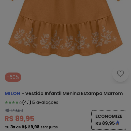
Milo
-50%
MILON
-
Vestido Infantil Menina Estampa Marrom
(
4,1
)
15
avaliações
R$ 179,90
ECONOMIZE
R$ 89,95
R$ 89,95
3x
R$ 29,98
ou
de
sem juros