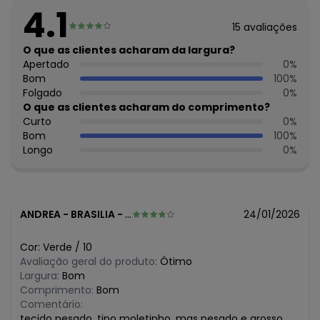
Comprimento: Curto
4.1
Decote frente: Redondo
15
avaliações
Decote costas: Redondo
Fornecedor: KYLY INDUSTRIA TEXTIL LTDA / CNPJ
O que as clientes acharam da largura?
78.855.830/0001-98
Apertado
0
%
Feito: Brasil
Bom
100
%
Cuidados para conservação do produto: Para melhor
Folgado
0
%
conservação do produto, lavar à mão com sabão neutro.
O que as clientes acharam do comprimento?
Evite deixar as peças de molho para não desbotá-las e
Curto
0
%
nem manchá-las. Passar até 110º.
Bom
100
%
Fechamento: Botões
Longo
0
%
Tecido: Moletom sem felpa
Composição: 100% algodao
Histórico de preços
ANDREA
-
BRASILIA - DF
24/01/2026
O preço apresentado abaixo é o menor oferecido em
algum dia do mês, para o menor tamanho disponível.
Cor:
Verde
/
10
N/D*
agosto/2026
Avaliação geral do produto:
Ótimo
R$ 89,95
julho/2026
Largura:
Bom
R$ 89,95
junho/2026
Comprimento:
Bom
R$ 89,95
maio/2026
Comentário:
R$ 89,95
abril/2026
tecido pesado, tipo moletinho, mas pesado e grosso