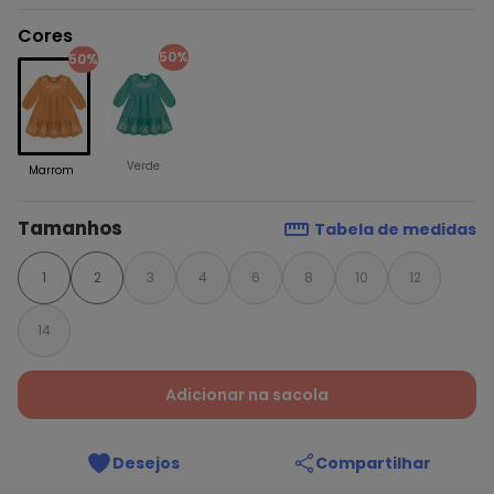
Cores
50%
50%
Verde
Marrom
Tamanhos
Tabela de medidas
1
2
3
4
6
8
10
12
14
Adicionar na sacola
Desejos
Compartilhar