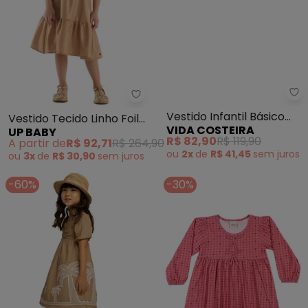
Up Baby - Vestido Tecido Linho 
Vi
Vestido Tecido Linho Foil
Vestido Infantil Básico
UP BABY
VIDA COSTEIRA
(Marrom)
Ribana Canelado
A partir de
R$ 92,71
R$ 264,90
R$ 82,90
R$ 119,90
ou
3x
de
R$ 30,90
sem
juros
ou
2x
de
R$ 41,45
sem
juros
-60%
-30%