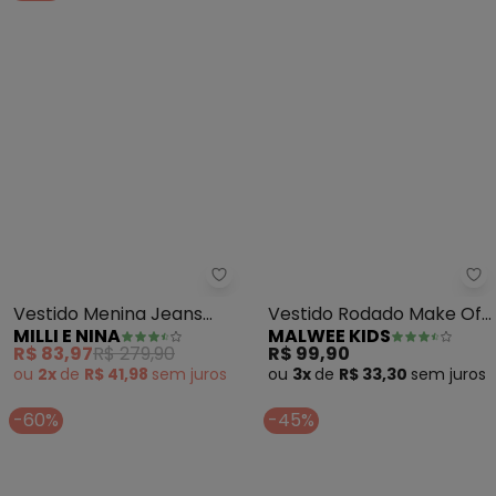
Milli e Nina - Vestido Menina Je
Ma
Vestido Menina Jeans
Vestido Rodado Make Of
MILLI E NINA
MALWEE KIDS
Leve Pérolas (Azul)
Love (Rosa Escuro)
R$ 83,97
R$ 279,90
R$ 99,90
ou
2x
de
R$ 41,98
sem
juros
ou
3x
de
R$ 33,30
sem
juros
-60%
-45%