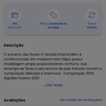
10
x
Preços
Exclusivos
Troca
sem juros
no App
Grátis
Descrição
O encanto das flores! O Vestido Infantil Milon é
confeccionado em moletom sem felpa, possui
modelagem ampla proporcionando conforto. Sua
estampa de flores e seu recorte de pala franzido tornam a
composição delicada e charmosa . Composição: 100%
Algodão Inverno 2023
Milon - Vestido Infantil Menina Estampa Marrom
...Ver mais
Código do produto: 7981125
Modelagem: Ampla
Avaliações
Ver todas as avaliações
Comprimento da manga: Longa