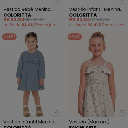
Colorittá - Vestido Bebê Menina
Co
Vestido Bebê Menina
Vestido Infantil Menina
COLORITTÁ
COLORITTÁ
Tricô Texturizado (Rosa)
Xadrez Babados (Bege)
R$ 83,94
R$ 139,90
R$ 83,94
R$ 139,90
ou
2x
de
R$ 41,97
sem
juros
ou
2x
de
R$ 41,97
sem
juros
-40%
-35%
Colorittá - Vestido Infantil Men
Fa
Vestido Infantil Menina
Vestido (Marrom)
COLORITTÁ
FAKINI KIDS