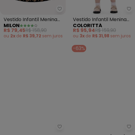
Milon - Vestido Infantil Menin
Co
Vestido Infantil Menina
Vestido Infantil Menina
MILON
COLORITTÁ
em Cotton (Marrom)
Floral Laço (Bege)
R$ 79,45
R$ 158,90
R$ 95,94
R$ 159,90
ou
2x
de
R$ 39,72
sem
juros
ou
3x
de
R$ 31,98
sem
juros
-63%
Quimby - Vestido em Cotton d
Tr