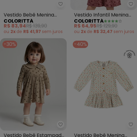
Colorittá - Vestido Bebê Menina
Co
Vestido Bebê Menina
Vestido Infantil Menina
COLORITTÁ
COLORITTÁ
Floral com Botões (Azul)
Floral Print (Marrom)
R$ 83,94
R$ 139,90
R$ 64,95
R$ 129,90
ou
2x
de
R$ 41,97
sem
juros
ou
2x
de
R$ 32,47
sem
juros
-30%
-40%
Alakazoo - Vestido Bebê Esta
Co
Vestido Bebê Estampado
Vestido Bebê Menina