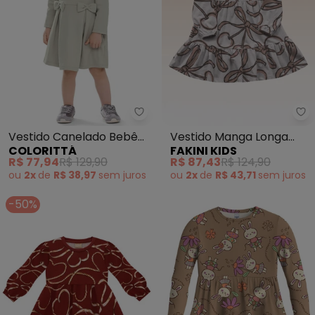
Colorittá - Vestido Canelado B
Fa
Vestido Canelado Bebê
Vestido Manga Longa
COLORITTÁ
FAKINI KIDS
Menina Laços (Verde)
(Marrom)
R$ 77,94
R$ 129,90
R$ 87,43
R$ 124,90
ou
2x
de
R$ 38,97
sem
juros
ou
2x
de
R$ 43,71
sem
juros
-50%