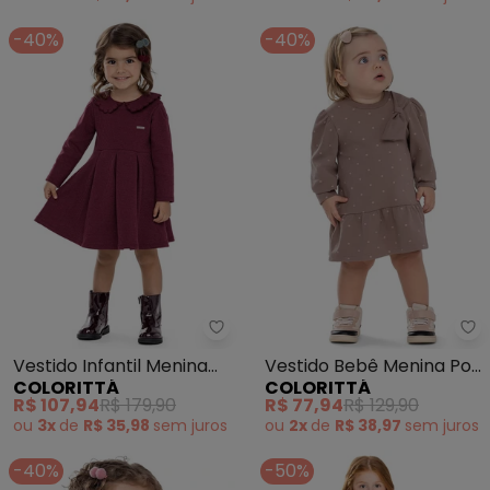
-40%
-40%
Colorittá - Vestido Infantil Me
Co
Vestido Infantil Menina
Vestido Bebê Menina Poá
COLORITTÁ
COLORITTÁ
Gola Boneca (Vermelho)
com Laço (Marrom)
R$ 107,94
R$ 179,90
R$ 77,94
R$ 129,90
ou
3x
de
R$ 35,98
sem
juros
ou
2x
de
R$ 38,97
sem
juros
-40%
-50%