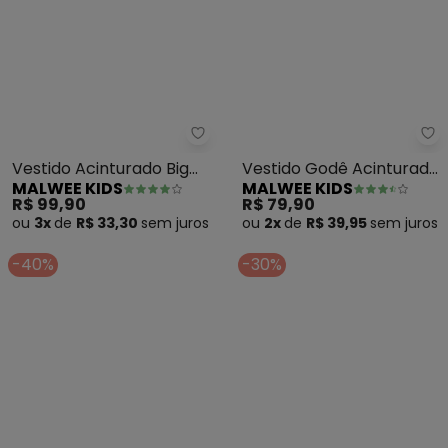
Malwee Kids - Vestido Acintura
Ma
Vestido Acinturado Big
Vestido Godê Acinturado
MALWEE KIDS
MALWEE KIDS
Bows (Preto)
Estampado (Coral)
R$ 99,90
R$ 79,90
ou
3x
de
R$ 33,30
sem
juros
ou
2x
de
R$ 39,95
sem
juros
-40%
-30%