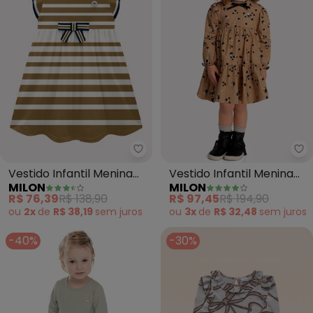
Milon - Vestido Infantil Menina 
Mi
Vestido Infantil Menina
Vestido Infantil Menina
MILON
MILON
Listrado (Marrom)
Flores (Marrom)
R$ 76,39
R$ 138,90
R$ 97,45
R$ 194,90
ou
2x
de
R$ 38,19
sem
juros
ou
3x
de
R$ 32,48
sem
juros
-40%
-30%