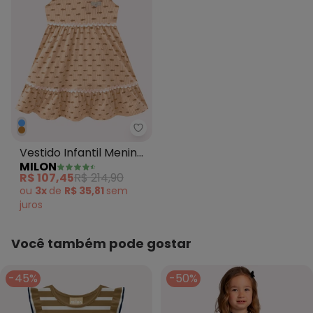
Milon - Vestido Infantil Menina
Vestido Infantil Menina
MILON
Peixinhos Marrom
R$ 107,45
R$ 214,90
ou
3x
de
R$ 35,81
sem
juros
Você também pode gostar
-45%
-50%