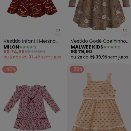
Milon - Vestido Infantil Menin
Ma
Vestido Infantil Menina
Vestido Godê Coelhinho
MILON
MALWEE KIDS
Estampa (Marrom)
em Cotton (Marrom)
R$ 74,95
R$ 149,90
R$ 79,90
ou
2x
de
R$ 37,47
sem
juros
ou
2x
de
R$ 39,95
sem
juros
-40%
-50%