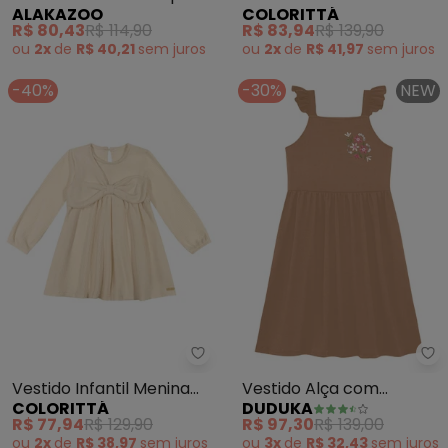
ALAKAZOO
COLORITTÁ
com Mangas Longas
Floral com Botões (Bege)
R$ 80,43
R$ 114,90
R$ 83,94
R$ 139,90
(Marrom)
ou
2x
de
R$ 40,21
sem
juros
ou
2x
de
R$ 41,97
sem
juros
-40%
-30%
NEW
Colorittá - Vestido Infantil Men
Vestido Infantil Menina
Vestido Alça com
COLORITTÁ
DUDUKA
Malha Tricô Laço (Bege)
Bordado de e Babado
R$ 77,94
R$ 129,90
R$ 97,30
R$ 139,00
(Marrom)
ou
2x
de
R$ 38,97
sem
juros
ou
3x
de
R$ 32,43
sem
juros