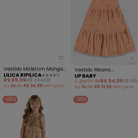
Lilica Ripilica - Vestido Molet
Up
Vestido Moletom Manga
Vestido Ribana
LILICA RIPILICA
UP BABY
Longa Infantil (Marrom)
Sustentável Alças
R$ 69,99
R$ 344,00
A partir de
R$ 94,95
R$ 189
(Marrom)
ou
2x
de
R$ 34,99
sem
juros
ou
3x
de
R$ 31,65
sem
juros
-65%
-30%