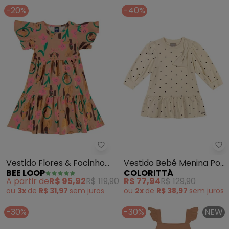
-20%
-40%
Bee Loop - Vestido Flores & Fo
Co
Vestido Flores & Focinhos
Vestido Bebê Menina Poá
BEE LOOP
COLORITTÁ
Marrom
com Laço (Bege)
A partir de
R$ 95,92
R$ 119,90
R$ 77,94
R$ 129,90
ou
3x
de
R$ 31,97
sem
juros
ou
2x
de
R$ 38,97
sem
juros
-30%
-30%
NEW