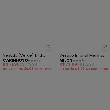
Carinhoso - Vestido (Verde) Mí
Mi
Vestido (Verde) Mídi
Vestido Infantil Menina
CARINHOSO
MILON
Amplo Poá Menina
Ursinhos (Verde)
R$ 71,96
R$ 179,90
R$ 73,09
R$ 132,90
ou
2x
de
R$ 35,98
sem
juros
ou
2x
de
R$ 36,54
sem
juros