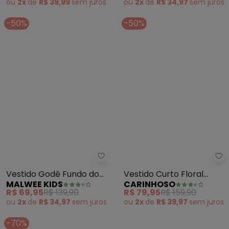
ou
2x
de
R$ 39,99
sem
juros
ou
2x
de
R$ 34,97
sem
juros
-50%
-50%
Malwee Kids - Vestido Godê Fu
Ca
Vestido Godê Fundo do
Vestido Curto Floral
MALWEE KIDS
CARINHOSO
Mar (Verde Água)
Amplo (Verde Musgo)
R$ 69,95
R$ 139,90
R$ 79,95
R$ 159,90
ou
2x
de
R$ 34,97
sem
juros
ou
2x
de
R$ 39,97
sem
juros
-70%