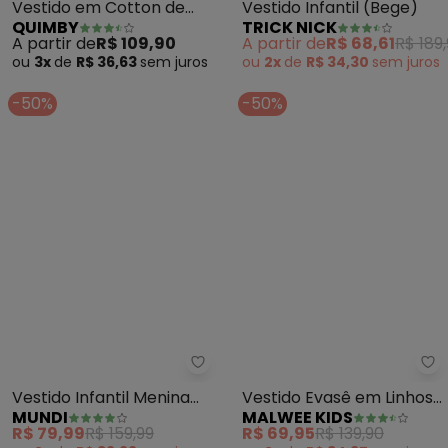
Vestido em Cotton de
Vestido Infantil (Bege)
QUIMBY
TRICK NICK
Manga Evasê
A partir de
R$ 109,90
A partir de
R$ 68,61
R$ 189
(Estampado)
ou
3x
de
R$ 36,63
sem
juros
ou
2x
de
R$ 34,30
sem
juros
-50%
-50%
Mundi - Vestido Infantil Menina
Ma
Vestido Infantil Menina
Vestido Evasê em Linhos
MUNDI
MALWEE KIDS
Texturizado (Rosa)
(Lavanda)
R$ 79,99
R$ 159,99
R$ 69,95
R$ 139,90