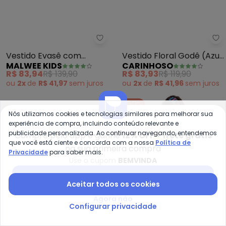
Malwee Kids - Vestido Evasê c
Ca
Vestido Evasê com
Vestido Floral Godê (Azul
MALWEE KIDS
CARINHOSO
Babados Menina (Rosa
Claro)
R$ 83,94
R$ 139,90
R$ 83,93
R$ 119,90
Claro)
ou
2x
de
R$ 41,97
sem
juros
ou
2x
de
R$ 41,96
sem
juros
Nós utilizamos cookies e tecnologias similares para melhorar sua
-50%
experiência de compra, incluindo conteúdo relevante e
publicidade personalizada. Ao continuar navegando, entendemos
Compre pelo app e ganhe
12% OFF + frete grátis
que você está ciente e concorda com a nossa
Política de
na sua primeira compra
Privacidade
para saber mais.
Use o cupom
BEMVINDA
Baixar app Posthaus
Aceitar todos os cookies
Agora não
Configurar privacidade