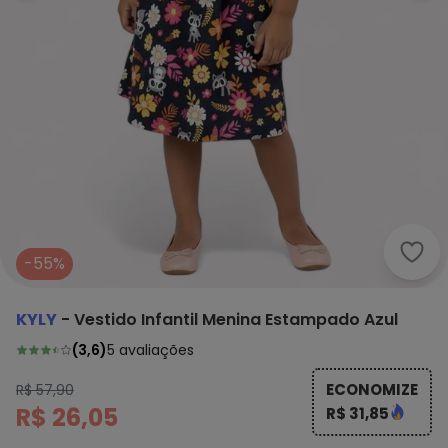
Kyly
-55%
KYLY
-
Vestido Infantil Menina Estampado Azul
(
3,6
)
5
avaliações
ECONOMIZE
R$ 57,90
R$ 26,05
R$ 31,85