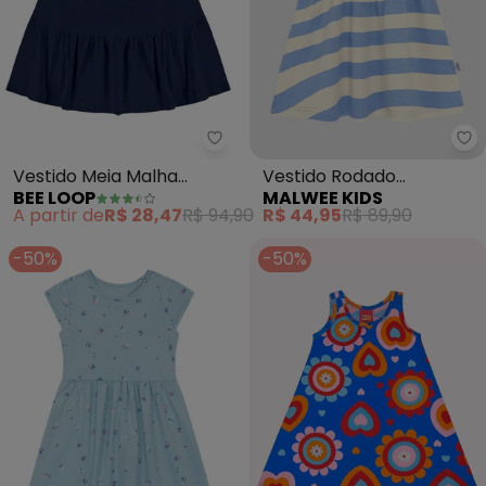
Bee Loop - Vestido Meia Malha In
Ma
Vestido Meia Malha
Vestido Rodado
BEE LOOP
MALWEE KIDS
Infantil (Azul)
Acinturado Listrado
A partir de
R$ 28,47
R$ 94,90
R$ 44,95
R$ 89,90
(Azul)
-50%
-50%