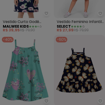
Malwee Kids - Vestido Curto God
Se
Vestido Curto Godê
Vestido Feminino Infantil
MALWEE KIDS
SELECT
Floral (Azul Marinho)
em Molecotton (Azul)
R$ 39,95
R$ 79,90
R$ 27,99
R$ 79,99
-40%
-60%
Malwee Kids - Vestido Curto Ev
Ky