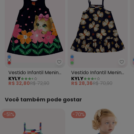
Kyly - Vestido Infantil Menina G
Kyly 
Vestido Infantil Menina
Vestido Infantil Menina
KYLY
KYLY
Gatinho Azul Marinho
Borboletas Azul
R$ 32,80
R$ 72,90
R$ 28,36
R$ 70,90
Marinho
Você também pode gostar
-51%
-70%