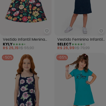
Kyly - Vestido Infantil Menina Fl
Se
Vestido Infantil Menina
Vestido Feminino Infantil
KYLY
SELECT
Flores (Azul)
em Molecotton (Azul)
R$ 25,15
R$ 55,90
R$ 26,99
R$ 79,99
-50%
-65%