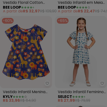
Vestido Floral Cotton
Vestido Infantil em Meia
BEE LOOP
BEE LOOP
Infantil (Azul)
Malha (Azul)
A partir de
R$ 32,97
R$ 109,90
A partir de
R$ 22,47
R$ 74,
-60%
-65%
Kyly - Vestido Infantil Menina e
Se
Vestido Infantil Menina
Vestido Infantil Feminino
KYLY
SELECT
em Algodão (Azul)
Estampado (Azul)
R$ 33,96
R$ 84,90
R$ 27,99
R$ 79,99