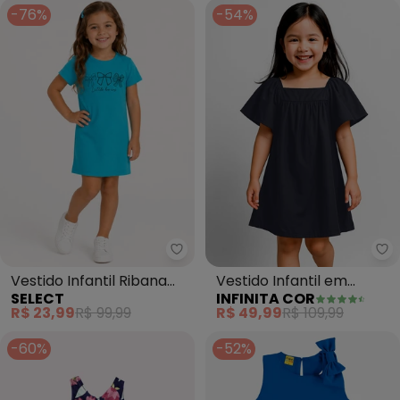
-76%
-54%
Select - Vestido Infantil Riban
In
Vestido Infantil Ribana
Vestido Infantil em
SELECT
INFINITA COR
Canelada e Estampa
Viscose (Azul)
R$ 23,99
R$ 99,99
R$ 49,99
R$ 109,99
(Azul)
-60%
-52%