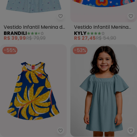
Brandili - Vestido Infantil Menin
Ky
Vestido Infantil Menina de
Vestido Infantil Menina
BRANDILI
KYLY
Flores (Azul)
Flores (Azul)
R$ 39,99
R$ 79,99
R$ 27,45
R$ 54,90
-55%
-53%
Kyly - Vestido Infantil Menina 
In