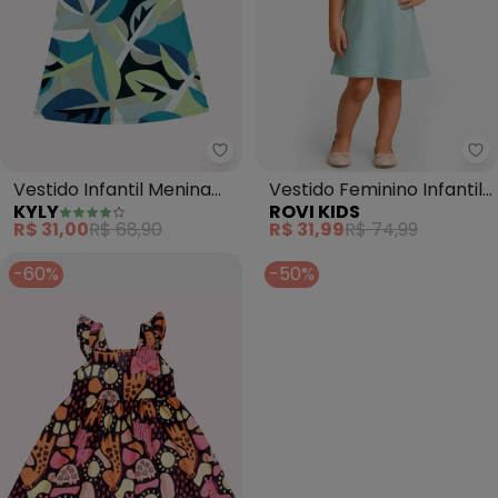
Kyly - Vestido Infantil Menina Fo
Ro
Vestido Infantil Menina
Vestido Feminino Infantil
KYLY
ROVI KIDS
Folhas (Azul)
(Azul)
R$ 31,00
R$ 68,90
R$ 31,99
R$ 74,99
-60%
-50%