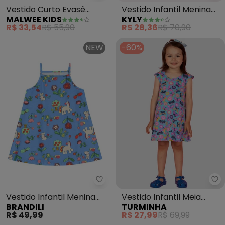
Vestido Curto Evasê
Vestido Infantil Menina
MALWEE KIDS
KYLY
Estampado (Azul
Borboletas (Azul
R$ 33,54
R$ 55,90
R$ 28,36
R$ 70,90
Celeste)
Marinho)
NEW
-60%
Brandili - Vestido Infantil Meni
Tu
Vestido Infantil Menina
Vestido Infantil Meia
BRANDILI
TURMINHA
em Meia Malha (Azul)
Malha (Azul)
R$ 49,99
R$ 27,99
R$ 69,99