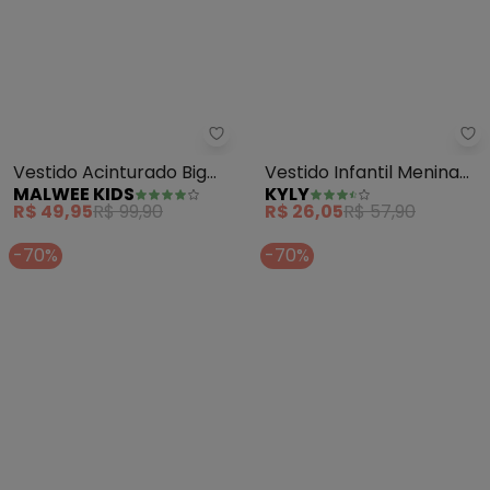
Malwee Kids - Vestido Acinturad
Ky
Vestido Acinturado Big
Vestido Infantil Menina
MALWEE KIDS
KYLY
Bows (Azul)
Folhagem (Azul)
R$ 49,95
R$ 99,90
R$ 26,05
R$ 57,90
-70%
-70%