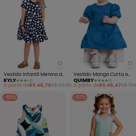
Kyly - Vestido Infantil Menina 
Qu
Vestido Infantil Menina de
Vestido Manga Curta e
KYLY
QUIMBY
Coração (Marinho)
Faixa de Cabelo (Azul)
A partir de
R$ 46,76
R$ 116,90
A partir de
R$ 46,47
R$ 154
-55%
-57%