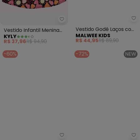
Kyly - Vestido Infantil Menina B
Ma
Vestido Infantil Menina
Vestido Godê Laços com
KYLY
MALWEE KIDS
Bichinhos (Azul Marinho)
Manga (Azul)
R$ 37,96
R$ 94,90
R$ 44,95
R$ 89,90
-60%
-72%
NEW
Kyly - Vestido Infantil Menina B
Se