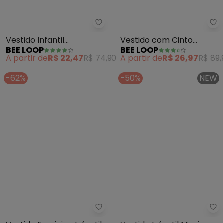
Bee Loop - Vestido Infantil Est
Be
Vestido Infantil
Vestido com Cinto
BEE LOOP
BEE LOOP
Estampado (Azul)
Infantil (Azul)
A partir de
R$ 22,47
R$ 74,90
A partir de
R$ 26,97
R$ 89,
-62%
-50%
NEW