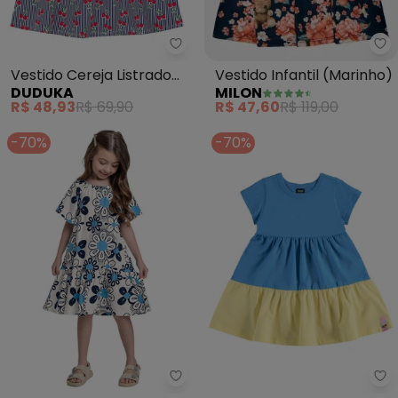
Mi
Duduka - Vestido Cereja Listra
Vestido Infantil (Marinho)
Vestido Cereja Listrado
MILON
DUDUKA
com Manga Copinho
R$ 47,60
R$ 119,00
R$ 48,93
R$ 69,90
(Azul )
-70%
-70%
Bee Loop - Vestido Floral Cotton 
Be