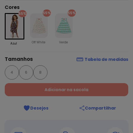
Cores
55%
55%
55%
Off White
Verde
Azul
Tamanhos
Tabela de medidas
4
6
8
Adicionar na sacola
Desejos
Compartilhar