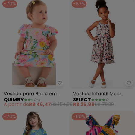
-70%
-67%
Quimby - Vestido para Bebê em
Se
Vestido para Bebê em
Vestido Infantil Meia
QUIMBY
SELECT
Laise Estampado (Azul)
Malha Soft Touch (Azul)
A partir de
R$ 46,47
R$ 154,90
R$ 25,99
R$ 79,99
-70%
-60%