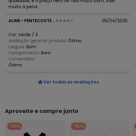
qualidade, e o preço nem se fala muito bom, vale
N/D*
abril/2026
muito a pena
N/D*
março/2026
R$ 24,75
fevereiro/2026
ALINE
-
PENTECOSTE - CE
05/04/2026
Cor:
Verde
/
3
Avaliação geral do produto:
Ótimo
Largura:
Bom
Comprimento:
Bom
Comentário:
Ótimo
Ver todas as avaliações
Aproveite e compre junto
-55%
-60%