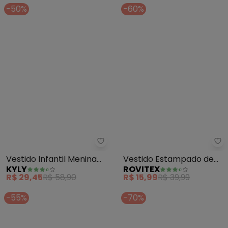
-50%
-60%
Kyly - Vestido Infantil Menina 
Ro
Vestido Infantil Menina
Vestido Estampado de
KYLY
ROVITEX
Estampa (Azul Marinho)
Alcinha Biju Kids (Azul)
R$ 29,45
R$ 58,90
R$ 15,99
R$ 39,99
-55%
-70%