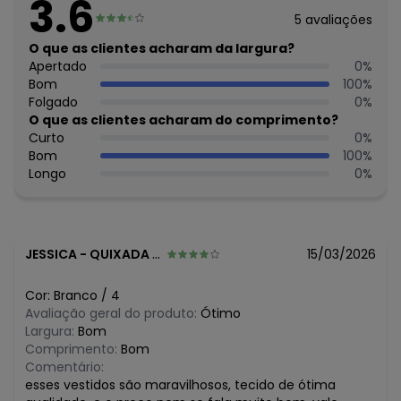
3.6
Comprimento: Curto
5
avaliações
Forro: Não
Cinto: Não acompanha
O que as clientes acharam da largura?
Decote Frente : Redondo
Apertado
0
%
Decote Costas: Redondo
Bom
100
%
Fornecedor: KYLY INDUSTRIA TEXTIL LTDA / CNPJ
Folgado
0
%
78.855.830/0001-98
O que as clientes acharam do comprimento?
Feito: Brasil
Curto
0
%
Cuidados para conservação do produto: Para melhor
Bom
100
%
conservação do produto, lavar à mão com sabão neutro.
Longo
0
%
Evite deixar as peças de molho para não desbotá-las e
nem manchá-las. Passar até 110º.
Tecido: Meia Malha
Composição: 100%Algodao
JESSICA
-
QUIXADA - CE
15/03/2026
Histórico de preços
Cor:
Branco
/
4
O preço apresentado abaixo é o menor oferecido em
Avaliação geral do produto:
Ótimo
algum dia do mês, para o menor tamanho disponível.
Largura:
Bom
N/D*
agosto/2026
Comprimento:
Bom
N/D*
julho/2026
Comentário:
R$ 23,16
junho/2026
esses vestidos são maravilhosos, tecido de ótima
R$ 26,05
maio/2026