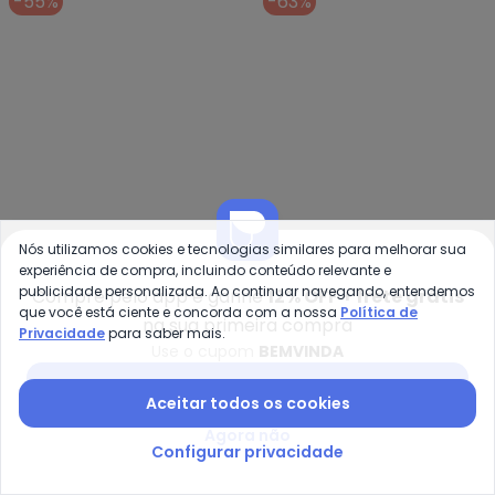
Marinho)
-55%
-63%
Nós utilizamos cookies e tecnologias similares para melhorar sua
experiência de compra, incluindo conteúdo relevante e
publicidade personalizada. Ao continuar navegando, entendemos
Compre pelo app e ganhe
12% OFF + frete grátis
que você está ciente e concorda com a nossa
Política de
na sua primeira compra
Malwee Kids - Vestido Rodado Vi
Se
Privacidade
para saber mais.
Use o cupom
BEMVINDA
Vestido Rodado Viva Sua
Vestido Infantil em
MALWEE KIDS
SELECT
Própria Magia (Azul)
Cotton Leve Rotativo
Baixar app Posthaus
R$ 40,45
R$ 89,90
R$ 21,99
R$ 59,99
Aceitar todos os cookies
(Azul)
Agora não
-55%
-70%
Configurar privacidade