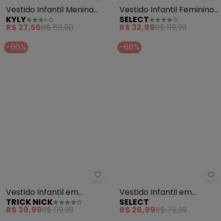
Vestido Infantil Menina
Vestido Infantil Feminino
KYLY
SELECT
Borboletas (Azul)
Estampado (Azul)
R$ 27,56
R$ 68,90
R$ 32,99
R$ 119,99
-66%
-66%
Trick Nick - Vestido Infantil em
Se
Vestido Infantil em
Vestido Infantil em
TRICK NICK
SELECT
Cotton Leve (Azul)
Moletinho Maquenetado
R$ 39,99
R$ 119,99
R$ 26,99
R$ 79,99
(Azul)