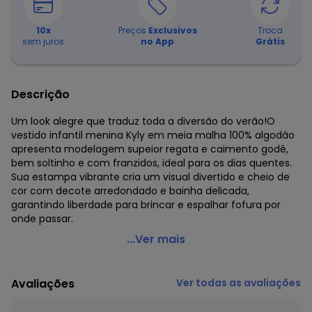
10
x
Preços
Exclusivos
Troca
sem juros
no App
Grátis
Descrição
Um look alegre que traduz toda a diversão do verão!O
vestido infantil menina Kyly em meia malha 100% algodão
apresenta modelagem supeior regata e caimento godê,
bem soltinho e com franzidos, ideal para os dias quentes.
Sua estampa vibrante cria um visual divertido e cheio de
cor com decote arredondado e bainha delicada,
garantindo liberdade para brincar e espalhar fofura por
onde passar.
Kyly - Vestido Infantil Menina Estampado Azul
...Ver mais
Código do produto: 8215335
Modelagem: Ampla
Avaliações
Ver todas as avaliações
Comprimento da Manga: Curta
Modelo da Manga: Regata