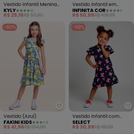
Vestido Infantil Menina
Vestido Infantil em
KYLY
INFINITA COR
Estampado (Azul)
Viscose (Azul)
R$ 25,15
R$ 55,90
R$ 50,99
R$ 109,99
-60%
-69%
Fakini Kids - Vestido (Azul)
Se
Vestido (Azul)
Vestido Infantil com
FAKINI KIDS
SELECT
Babado Franzido (Azul)
R$ 41,96
R$ 104,90
R$ 30,99
R$ 99,99