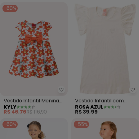
-60%
Kyly - Vestido Infantil Menina L
Ro
Vestido Infantil Menina
Vestido Infantil com
KYLY
ROSA AZUL
Laço (Branco)
Brilho Iaia (Off White)
R$ 46,76
R$ 116,90
R$ 39,99
-60%
-55%