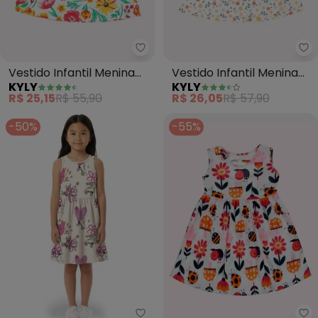
Kyly - Vestido Infantil Menina F
Ky
Vestido Infantil Menina
Vestido Infantil Menina
KYLY
KYLY
Flores (Branco)
Estampado (Off White)
R$ 25,15
R$ 55,90
R$ 26,05
R$ 57,90
-50%
-55%