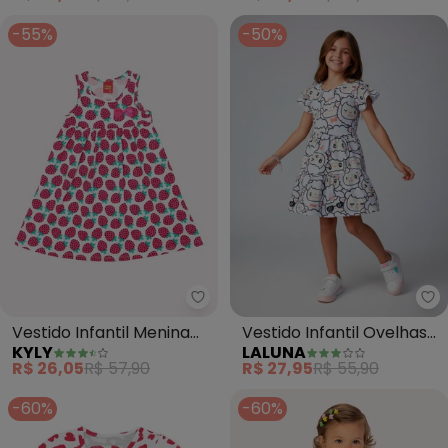
-55%
-50%
Kyly - Vestido Infantil Menina F
La
Vestido Infantil Menina
Vestido Infantil Ovelhas
KYLY
LALUNA
Frutas (Branco)
(Branco)
R$ 26,05
R$ 57,90
R$ 27,95
R$ 55,90
-60%
-60%