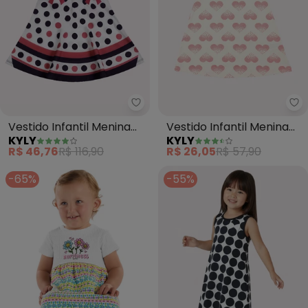
Kyly - Vestido Infantil Menina B
Ky
Vestido Infantil Menina
Vestido Infantil Menina
KYLY
KYLY
Bolinhas (Branco)
Coração (Off White)
R$ 46,76
R$ 116,90
R$ 26,05
R$ 57,90
-65%
-55%