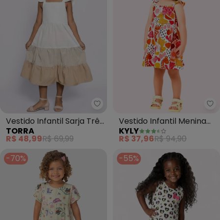
Torra - Vestido Infantil Sarja T
Ky
Vestido Infantil Sarja Três
Vestido Infantil Menina
TORRA
KYLY
Marias (Branco)
Bichinhos (Branco)
R$ 48,99
R$ 69,99
R$ 37,96
R$ 94,90
-70%
-55%