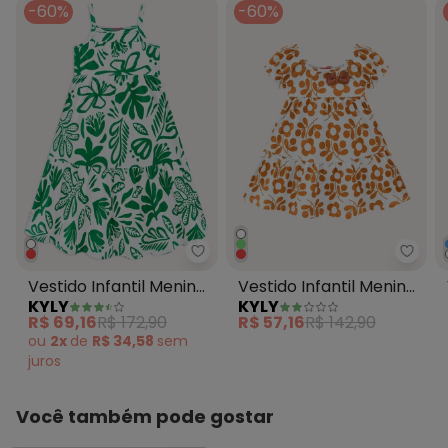
-60%
-60%
Kyly - Vestido Infantil Menina 
Kyly 
Vestido Infantil Menina
Vestido Infantil Menina
KYLY
KYLY
Folhagem Branco
Flores Branco
R$ 69,16
R$ 172,90
R$ 57,16
R$ 142,90
ou
2x
de
R$ 34,58
sem
juros
Você também pode gostar