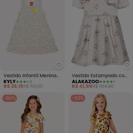
Kyly - Vestido Infantil Menina F
Al
Vestido Infantil Menina
Vestido Estampado com
KYLY
ALAKAZOO
Flores (Branco)
Gola Boneca e (Branco)
R$ 25,15
R$ 55,90
R$ 41,96
R$ 104,90
-60%
-55%