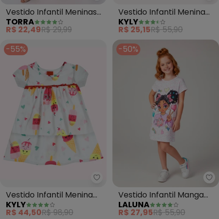
Vestido Infantil Meninas
Vestido Infantil Menina
TORRA
KYLY
Super Poderosas
Abacaxi (Branco)
R$ 22,49
R$ 29,99
R$ 25,15
R$ 55,90
(Branco)
-55%
-50%
Kyly - Vestido Infantil Menina 
La
Vestido Infantil Menina
Vestido Infantil Manga
KYLY
LALUNA
em Algodão (Branco)
Curta Love Boneca
R$ 44,50
R$ 98,90
R$ 27,95
R$ 55,90
(Branco)