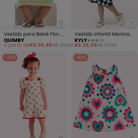
Quimby - Vestido para Bebê Flor
Ky
Vestido para Bebê Flor
Vestido Infantil Menina
QUIMBY
KYLY
Feliz (Branco)
Estampado (Branco)
A partir de
R$ 38,46
R$ 109,90
R$ 26,05
R$ 57,90
-70%
-50%