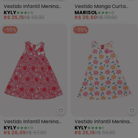
Vestido Infantil Menina
Vestido Manga Curta
KYLY
MARISOL
em Algodão (Off White)
Infantil Feminino
R$ 25,15
R$ 55,90
R$ 39,90
R$ 119,90
(Branco)
-55%
-55%
Kyly - Vestido Infantil Menina F
Ky
Vestido Infantil Menina
Vestido Infantil Menina
KYLY
KYLY
Flores (Branco)
Evasê Flores (Branco)
R$ 26,05
R$ 57,90
R$ 25,15
R$ 55,90