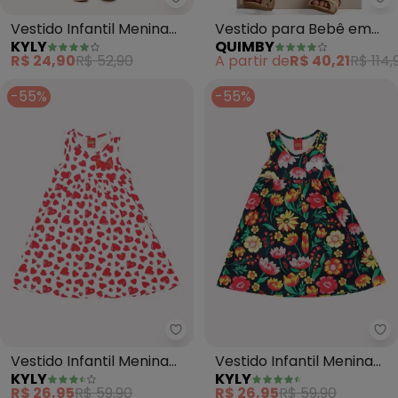
Kyly - Vestido Infantil Menina F
Qu
Vestido Infantil Menina
Vestido para Bebê em
KYLY
QUIMBY
Flores (Branco)
Cotton Flor (Branco)
R$ 24,90
R$ 52,90
A partir de
R$ 40,21
R$ 114,
-55%
-55%
Kyly - Vestido Infantil Menina 
Ky
Vestido Infantil Menina
Vestido Infantil Menina
KYLY
KYLY
Coração (Branco)
Estampado (Off White)
R$ 26,95
R$ 59,90
R$ 26,95
R$ 59,90