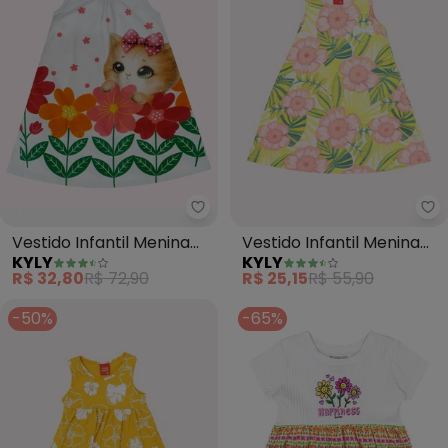
Kyly - Vestido Infantil Menina 
Ky
Vestido Infantil Menina
Vestido Infantil Menina
KYLY
KYLY
Gatinho (Branco)
Flores (Branco)
R$ 32,80
R$ 72,90
R$ 25,15
R$ 55,90
-50%
-65%