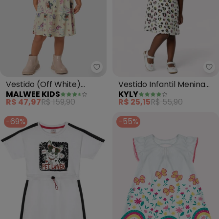
Malwee Kids - Vestido (Off Whi
Ky
Vestido (Off White)
Vestido Infantil Menina
MALWEE KIDS
KYLY
Evasê Country Menina
Estampado (Off White)
R$ 47,97
R$ 159,90
R$ 25,15
R$ 55,90
-69%
-55%