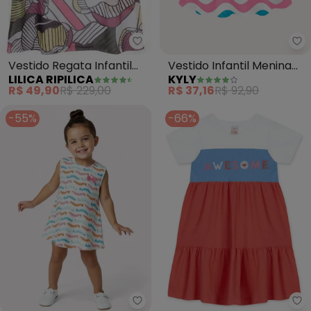
Lilica Ripilica - Vestido Regata 
Ky
Vestido Regata Infantil
Vestido Infantil Menina
LILICA RIPILICA
KYLY
Menina(Branco)
Ondas (Branco)
R$ 49,90
R$ 229,00
R$ 37,16
R$ 92,90
-55%
-66%
Kyly - Vestido Infantil Menina 
Ma