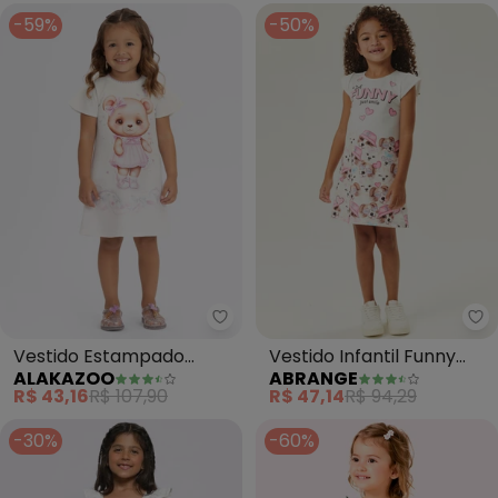
-59%
-50%
Alakazoo - Vestido Estampado I
Ab
Vestido Estampado
Vestido Infantil Funny
ALAKAZOO
ABRANGE
Infantil com Strass
(Branco)
R$ 43,16
R$ 107,90
R$ 47,14
R$ 94,29
(Branco)
-30%
-60%