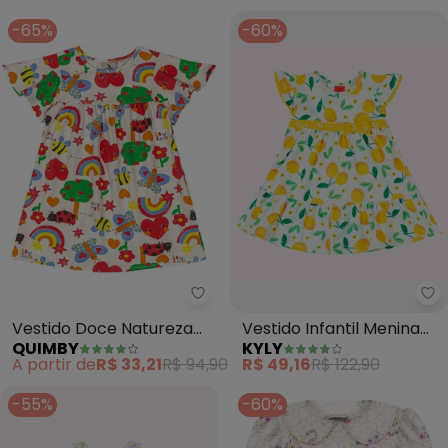
-65%
-60%
Quimby - Vestido Doce Naturez
Ky
Vestido Doce Natureza
Vestido Infantil Menina
QUIMBY
KYLY
Cotton (Branco)
Limões (Branco)
A partir de
R$ 33,21
R$ 94,90
R$ 49,16
R$ 122,90
-55%
-60%