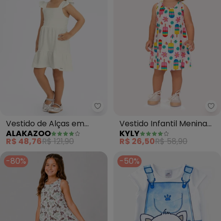
Alakazoo - Vestido de Alças em
Ky
Vestido de Alças em
Vestido Infantil Menina
ALAKAZOO
KYLY
Malha de Algodão (Off
Picolés (Branco)
R$ 48,76
R$ 121,90
R$ 26,50
R$ 58,90
White)
-80%
-50%