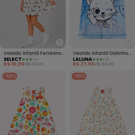
Select - Vestido Infantil Femi
La
Vestido Infantil Feminino
Vestido Infantil Gatinho
SELECT
LALUNA
Estampado (Branco)
Good Girl (Branco)
R$ 19,99
R$ 99,99
R$ 27,95
R$ 55,90
-55%
-55%