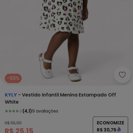
Kyly
-55%
KYLY
-
Vestido Infantil Menina Estampado Off
White
(
4,1
)
9
avaliações
ECONOMIZE
R$ 55,90
R$ 25,15
R$ 30,75