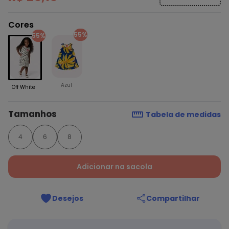
Cores
55%
55%
Azul
Off White
Tamanhos
Tabela de medidas
4
6
8
Adicionar na sacola
Desejos
Compartilhar