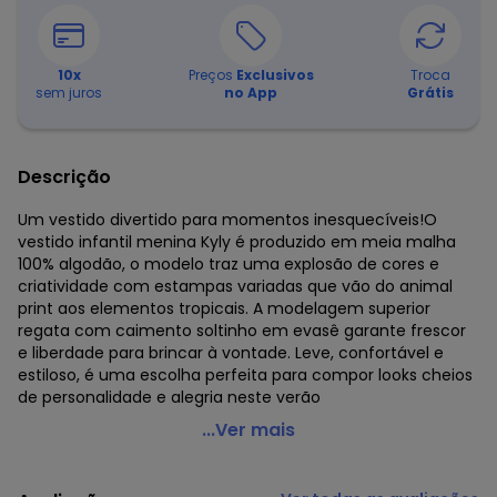
10
x
Preços
Exclusivos
Troca
sem juros
no App
Grátis
Descrição
Um vestido divertido para momentos inesquecíveis!O
vestido infantil menina Kyly é produzido em meia malha
100% algodão, o modelo traz uma explosão de cores e
criatividade com estampas variadas que vão do animal
print aos elementos tropicais. A modelagem superior
regata com caimento soltinho em evasê garante frescor
e liberdade para brincar à vontade. Leve, confortável e
estiloso, é uma escolha perfeita para compor looks cheios
de personalidade e alegria neste verão
Kyly - Vestido Infantil Menina Estampado Off White
...Ver mais
Código do produto: 8215651
Modelagem: Ampla