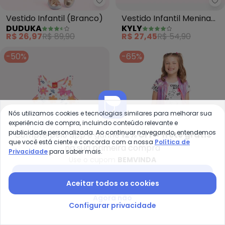
Duduka - Vestido Infantil (Bran
Ky
Vestido Infantil (Branco)
Vestido Infantil Menina
DUDUKA
KYLY
Flores (Branco)
R$ 26,97
R$ 89,90
R$ 27,45
R$ 54,90
-50%
-65%
Nós utilizamos cookies e tecnologias similares para melhorar sua
experiência de compra, incluindo conteúdo relevante e
publicidade personalizada. Ao continuar navegando, entendemos
Compre pelo app e ganhe
12% OFF + frete grátis
que você está ciente e concorda com a nossa
Política de
na sua primeira compra
Privacidade
para saber mais.
Use o cupom
BEMVINDA
Baixar app Posthaus
Aceitar todos os cookies
Kyly - Vestido Menina em Algod
Ma
Agora não
Configurar privacidade
Vestido Menina em
Vestido Manga Curta
KYLY
MARISOL
Algodão Flores (Off
Infantil Feminino
R$ 27,95
R$ 55,90
A partir de
R$ 37,99
R$ 109