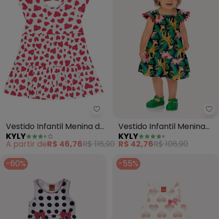
Kyly - Vestido Infantil Menina 
Ky
Vestido Infantil Menina de
Vestido Infantil Menina
KYLY
KYLY
Coração (Branco)
em Algodão (Branco)
A partir de
R$ 46,76
R$ 116,90
R$ 42,76
R$ 106,90
-60%
-55%