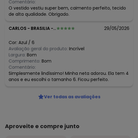
Comentário:
N/D*
junho/2026
O vestido vestiu super bem, caimento perfeito, tecido
R$ 22,36
maio/2026
de alta qualidade. Obrigado.
N/D*
abril/2026
R$ 22,36
março/2026
CARLOS
-
BRASILIA - DF
29/05/2026
R$ 24,75
fevereiro/2026
Cor:
Azul
/
6
Avaliação geral do produto:
Incrível
Largura:
Bom
Comprimento:
Bom
Comentário:
Simplesmente lindíssimo! Minha neta adorou. Ela tem 4
anos e eu escolhi o tamanho 6. Ficou perfeito.
Ver todas as avaliações
Aproveite e compre junto