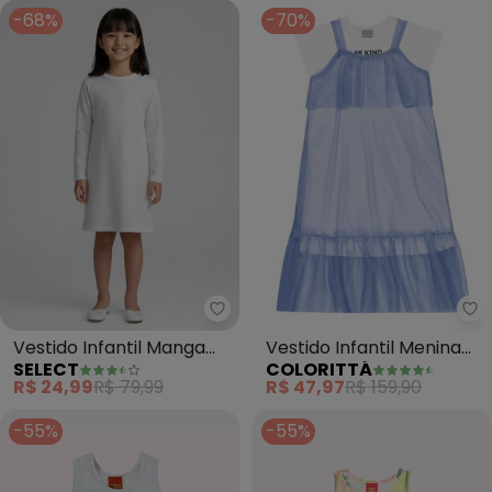
-68%
-70%
Select - Vestido Infantil Manga
Co
Vestido Infantil Manga
Vestido Infantil Menina
SELECT
COLORITTÁ
Longa (Branco)
com Sobreposição Tule
R$ 24,99
R$ 79,99
R$ 47,97
R$ 159,90
Colo
-55%
-55%