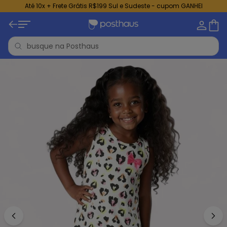
Até 10x + Frete Grátis R$199 Sul e Sudeste - cupom GANHEI