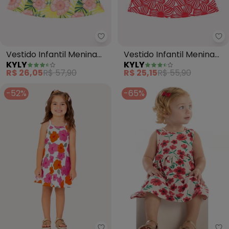
Kyly - Vestido Infantil Menina F
Ky
Vestido Infantil Menina
Vestido Infantil Menina
KYLY
KYLY
Flores (Branco)
em Algodão Flores
R$ 26,05
R$ 57,90
R$ 25,15
R$ 55,90
(Branco)
-52%
-65%