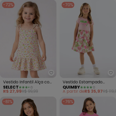
-72%
-70%
Select - Vestido Infantil Alça 
Qu
Vestido Infantil Alça com
Vestido Estampado
SELECT
QUIMBY
Laço nas Pontas (Rosa)
Cotton (Rosa)
R$ 27,99
R$ 99,99
A partir de
R$ 35,97
R$ 119,
-81%
-76%