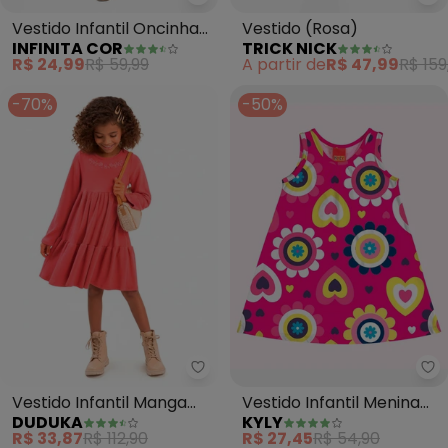
Infinita Cor - Vestido Infantil O
Tr
Vestido Infantil Oncinha
Vestido (Rosa)
INFINITA COR
TRICK NICK
(Rosa)
R$ 24,99
R$ 59,99
A partir de
R$ 47,99
R$ 159
-70%
-50%
Duduka - Vestido Infantil Mang
Ky
Vestido Infantil Manga
Vestido Infantil Menina
DUDUKA
KYLY
Bufante (Rosa)
Flores (Rosa)
R$ 33,87
R$ 112,90
R$ 27,45
R$ 54,90