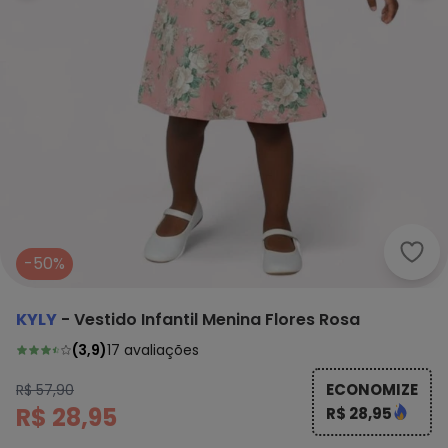
Kyly
-50%
KYLY
-
Vestido Infantil Menina Flores Rosa
(
3,9
)
17
avaliações
ECONOMIZE
R$ 57,90
R$ 28,95
R$ 28,95