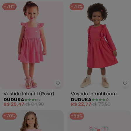
-70%
-70%
Duduka - Vestido Infantil (Rosa)
Du
Vestido Infantil (Rosa)
Vestido Infantil com
DUDUKA
DUDUKA
Babados (Rosa)
R$ 25,47
R$ 84,90
R$ 22,77
R$ 75,90
-70%
-55%