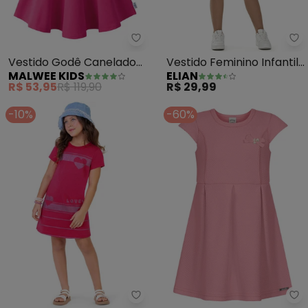
Malwee Kids - Vestido Godê Ca
El
Vestido Godê Canelado
Vestido Feminino Infantil
MALWEE KIDS
ELIAN
com Aplique (Rosa)
(Rosa)
R$ 53,95
R$ 119,90
R$ 29,99
-10%
-60%
Outlet - Vestido Lovely com Co
Al