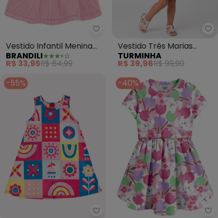
Brandili - Vestido Infantil Meni
Tu
Vestido Infantil Menina
Vestido Três Marias
BRANDILI
TURMINHA
com Tule (Rosa)
(Rosa)
R$ 33,95
R$ 64,99
R$ 39,96
R$ 99,90
-55%
-40%
Kyly - Vestido Infantil Menina 
Ma