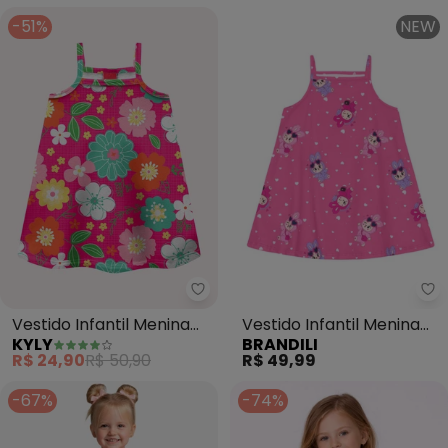
-51%
NEW
Kyly - Vestido Infantil Menina F
Br
Vestido Infantil Menina
Vestido Infantil Menina
KYLY
BRANDILI
Flores (Rosa)
em Meia Malha (Rosa)
R$ 24,90
R$ 50,90
R$ 49,99
-67%
-74%