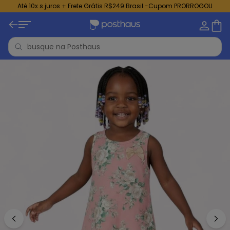
Até 10x s juros + Frete Grátis R$249 Brasil -Cupom PRORROGOU