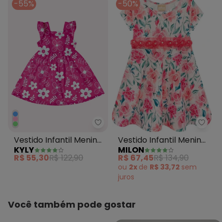
-55%
-50%
Kyly - Vestido Infantil Menina F
Milon
Vestido Infantil Menina
Vestido Infantil Menina
KYLY
MILON
Flores Rosa
Flores Rosa
R$ 55,30
R$ 122,90
R$ 67,45
R$ 134,90
ou
2x
de
R$ 33,72
sem
juros
Você também pode gostar