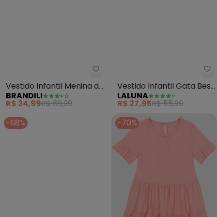
Brandili - Vestido Infantil Menin
La
Vestido Infantil Menina de
Vestido Infantil Gata Best
BRANDILI
LALUNA
Florzinhas (Rosa)
Friends (Rosa)
R$ 34,99
R$ 69,99
R$ 27,95
R$ 55,90
-68%
-70%