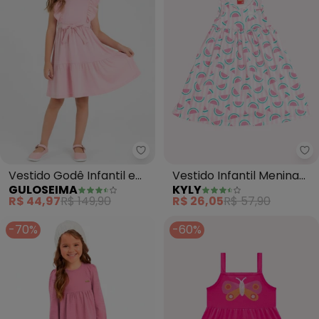
Guloseima - Vestido Godê Infan
Ky
Vestido Godê Infantil em
Vestido Infantil Menina
GULOSEIMA
KYLY
Meia Malha (Rosa)
Estampado (Rosa)
R$ 44,97
R$ 149,90
R$ 26,05
R$ 57,90
-70%
-60%