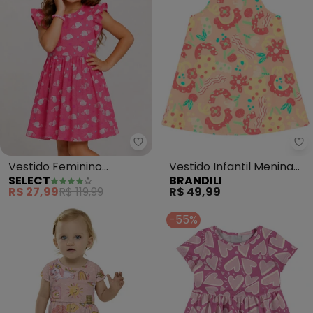
Select - Vestido Feminino Est
Br
Vestido Feminino
Vestido Infantil Menina
SELECT
BRANDILI
Estampado em Malha
em Meia Malha (Rosa)
R$ 27,99
R$ 119,99
R$ 49,99
Cotton (Rosa)
-55%