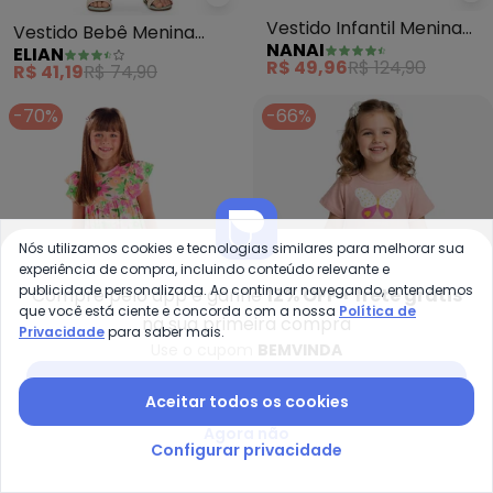
Elian - Vestido Bebê Menina co
Na
Vestido Bebê Menina
Vestido Infantil Menina
ELIAN
NANAI
com Faixa para Cabelo
Tropical (Rosa)
R$ 41,19
R$ 74,90
R$ 49,96
R$ 124,90
(Rosa)
-70%
-66%
Nós utilizamos cookies e tecnologias similares para melhorar sua
experiência de compra, incluindo conteúdo relevante e
publicidade personalizada. Ao continuar navegando, entendemos
Compre pelo app e ganhe
12% OFF + frete grátis
que você está ciente e concorda com a nossa
Política de
na sua primeira compra
Privacidade
para saber mais.
Use o cupom
BEMVINDA
Baixar app Posthaus
Aceitar todos os cookies
Quimby - Vestido Infantil Cotto
Se
Agora não
Vestido Infantil Cotton
Vestido Infantil em
Configurar privacidade
QUIMBY
SELECT
(Rosa)
Molecotton (Rosa)
A partir de
R$ 35,97
R$ 119,90
R$ 39,99
R$ 119,99