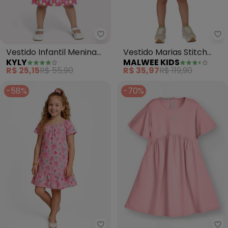
Kyly - Vestido Infantil Menina 
Ma
Vestido Infantil Menina
Vestido Marias Stitch
KYLY
MALWEE KIDS
Estampado (Rosa)
(Rosê)
R$ 25,15
R$ 55,90
R$ 35,97
R$ 119,90
-58%
-70%