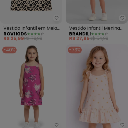
Rovi Kids - Vestido Infantil em 
Br
Vestido Infantil em Meia
Vestido Infantil Menina
ROVI KIDS
BRANDILI
Malha (Rosa)
Coqueiros (Rosa)
R$ 25,99
R$ 79,99
R$ 27,95
R$ 54,99
-40%
-73%
Malwee Kids - Vestido Curto Ev
Se