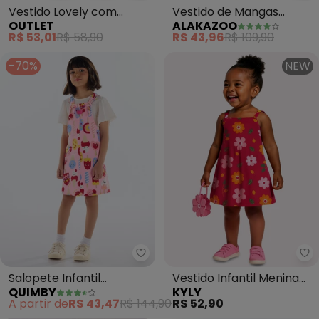
Vestido Lovely com
Vestido de Mangas
OUTLET
ALAKAZOO
Corações Menina (Rosa )
Curtas com Laço em
R$ 53,01
R$ 58,90
R$ 43,96
R$ 109,90
Malha (Rosa)
-70%
NEW
Quimby - Salopete Infantil Mol
Ky
Salopete Infantil
Vestido Infantil Menina
QUIMBY
KYLY
Moletom (Rosa)
Flores (Rosa)
A partir de
R$ 43,47
R$ 144,90
R$ 52,90