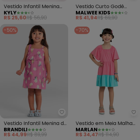
Vestido Infantil Menina
Vestido Curto Godê
KYLY
MALWEE KIDS
em Algodão (Rosa)
Tulipas (Rosa)
R$ 25,60
R$ 56,90
R$ 41,94
R$ 69,90
-50%
-70%
Brandili - Vestido Infantil Menin
Ma
Vestido Infantil Menina da
Vestido em Meia Malha
BRANDILI
MARLAN
Bluey (Rosa)
Penteada (Rosa)
R$ 44,99
R$ 89,99
R$ 34,47
R$ 114,90