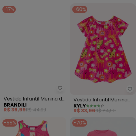
-17%
-60%
Brandili - Vestido Infantil Menin
Ky
Vestido Infantil Menina de
Vestido Infantil Menina
BRANDILI
KYLY
Frutinhas (Rosa)
em Algodão (Rosa)
R$ 36,99
R$ 44,99
R$ 33,96
R$ 84,90
-55%
-70%