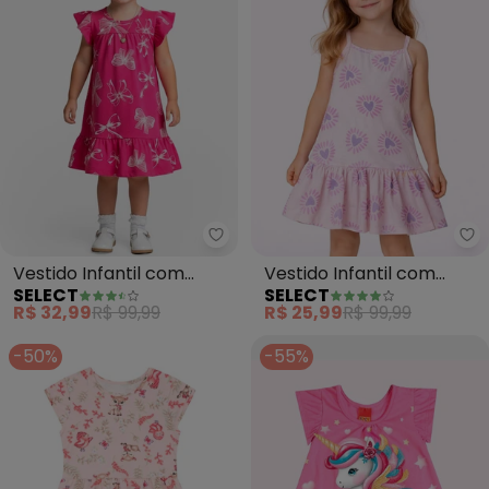
Select - Vestido Infantil com 
Se
Vestido Infantil com
Vestido Infantil com
SELECT
SELECT
Manga Godê (Rosa)
Alças e Babado (Rosa)
R$ 32,99
R$ 99,99
R$ 25,99
R$ 99,99
-50%
-55%