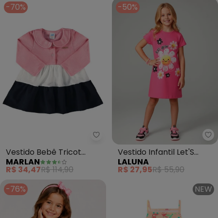
-70%
-50%
Marlan - Vestido Bebê Tricot F
La
Vestido Bebê Tricot
Vestido Infantil Let'S
MARLAN
LALUNA
Felpado Marias Baby
Grow (Pink)
R$ 34,47
R$ 114,90
R$ 27,95
R$ 55,90
(Rosa)
-76%
NEW