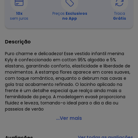
10
x
Preços
Exclusivos
Troca
sem juros
no App
Grátis
Descrição
Puro charme e delicadeza! Esse vestido infantil menina
Kyly é confeccionado em cotton 95% algodão e 5%
elastano, garantindo conforto, elasticidade e liberdade de
movimentos. A estampa flores aparece em cores suaves,
com toque romântico, enquanto o debrum nas cavas e
gola traz acabamento refinado. O lacinho aplicado na
frente é um detalhe especial que realça ainda mais a
feminilidade da peça. A modelagem evasê proporciona
fluidez e leveza, tornando-o ideal para o dia a dia ou
passeios de verão
Kyly - Vestido Infantil Menina Flores Rosa
...Ver mais
Código do produto: 8215645
Modelagem: Ampla
Avaliações
Ver todas as avaliações