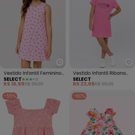
Select - Vestido Infantil Femin
Se
Vestido Infantil Feminino
Vestido Infantil Ribana
SELECT
SELECT
Estampado (Rosa)
Canelada e Estampa
R$ 18,99
R$ 99,99
R$ 23,99
R$ 99,99
(Rosa)
-55%
-60%