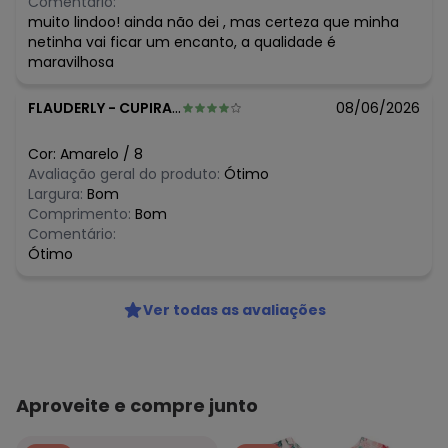
Comentário:
R$ 23,16
junho/2026
muito lindoo! ainda não dei , mas certeza que minha
R$ 23,16
maio/2026
netinha vai ficar um encanto, a qualidade é
N/D*
abril/2026
maravilhosa
R$ 23,16
março/2026
R$ 24,75
fevereiro/2026
FLAUDERLY
-
CUPIRA - PE
08/06/2026
Cor:
Amarelo
/
8
Avaliação geral do produto:
Ótimo
Largura:
Bom
Comprimento:
Bom
Comentário:
Ótimo
Ver todas as avaliações
Aproveite e compre junto