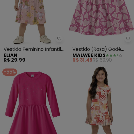
Elian - Vestido Feminino Infantil
Ma
Vestido Feminino Infantil
Vestido (Rosa) Godê
ELIAN
MALWEE KIDS
(Rosa)
Corações em Cotton
R$ 29,99
R$ 31,45
R$ 69,90
-55%