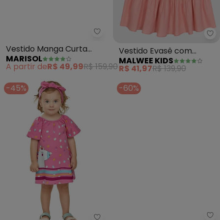
Marisol - Vestido Manga Curta I
Ma
Vestido Manga Curta
Vestido Evasê com
MARISOL
MALWEE KIDS
Infantil Feminino (Rosa)
Babados Menina (Rosa
A partir de
R$ 49,99
R$ 159,90
R$ 41,97
R$ 139,90
Claro)
-45%
-60%