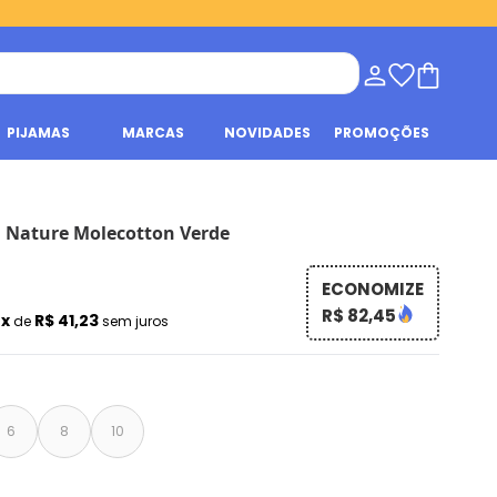
PIJAMAS
MARCAS
NOVIDADES
PROMOÇÕES
il Nature Molecotton Verde
ECONOMIZE
R$ 82,45
2x
R$ 41,23
de
sem juros
6
8
10