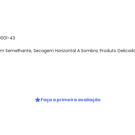
0001-43
om Semelhante, Secagem Horizontal A Sombra, Produto Delicad
gum dia do mês, para o menor tamanho disponível.
Faça a primeira avaliação