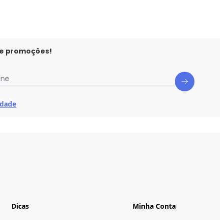
 e promoções!
one
idade
Dicas
Minha Conta