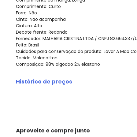
Comprimento: Curto
Forro: Não
Cinto: Não acompanha
Cintura: Alta
Decote frente: Redondo
Fornecedor: MALHARIA CRISTINA LTDA / CNPJ 82.663.337/
Feito: Brasil
Cuidados para conservação do produto: Lavar A Mão C
Tecido: Molecotton
Composição: 98% algodão 2% elastano
Histórico de preços
O preço apresentado abaixo é o menor oferecido em al
agosto/2026
julho/2026
junho/2026
maio/2026
abril/2026
Aproveite e compre junto
março/2026