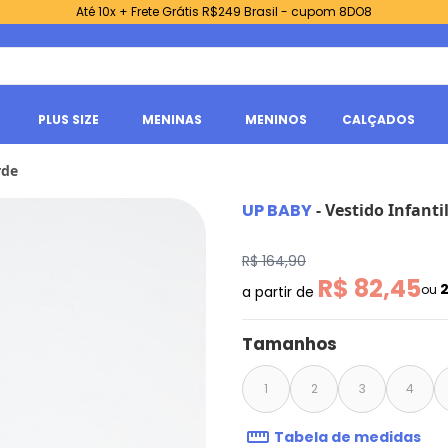
Até 10x + Frete Grátis R$249 Brasil - cupom 8DO8
PLUS SIZE
MENINAS
MENINOS
CALÇADOS
rde
UP BABY
-
Vestido Infant
R$ 164,90
R$ 82,45
ou
a partir de
Tamanhos
1
2
3
4
Tabela de medidas