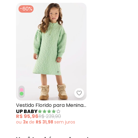
fevereiro/2026
-60%
Up Baby - Vestido Flori
Vestido Florido para Menina
UP BABY
Verde
R$ 95,96
R$ 239,90
ou
3x
de
R$ 31,98
sem
juros