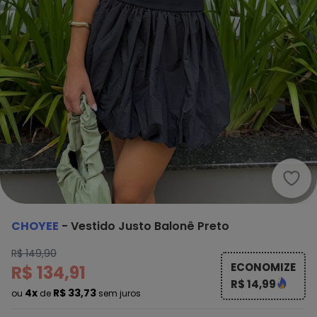
Choy
CHOYEE
-
Vestido Justo Balonê Preto
R$ 149,90
ECONOMIZE
R$ 134,91
R$ 14,99
4x
R$ 33,73
ou
de
sem juros