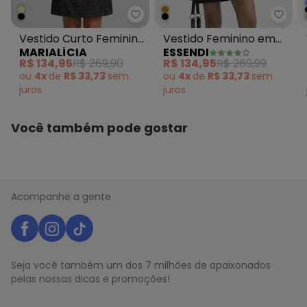
Marialícia - Vestido Curto Fem
Essen
Vestido Curto Feminino
Vestido Feminino em
MARIALÍCIA
ESSENDI
Tweed com Lurex
Tricoline Madhi Preto
R$ 134,95
R$ 269,90
R$ 134,95
R$ 269,99
Preto
ou
4x
de
R$ 33,73
sem
ou
4x
de
R$ 33,73
sem
juros
juros
Você também pode gostar
Acompanhe a gente
Seja você também um dos 7 milhões de apaixonados
pelas nossas dicas e promoções!