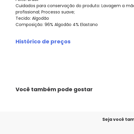
Cuidados para conservação do produto: Lavagem a mão;
profissional; Processo suave;
Tecido: Algodão
Composição: 96% Algodão 4% Elastano
Histórico de preços
O preço apresentado abaixo é o menor oferecido em al
agosto/2026
julho/2026
junho/2026
maio/2026
abril/2026
Você também pode gostar
março/2026
fevereiro/2026
Seja você ta