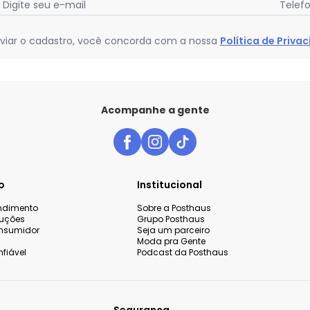
Digite seu e-mail
Telef
viar o cadastro, você concorda com a nossa
Política de Priva
Acompanhe a gente
o
Institucional
endimento
Sobre a Posthaus
luções
Grupo Posthaus
nsumidor
Seja um parceiro
Moda pra Gente
fiável
Podcast da Posthaus
Segurança