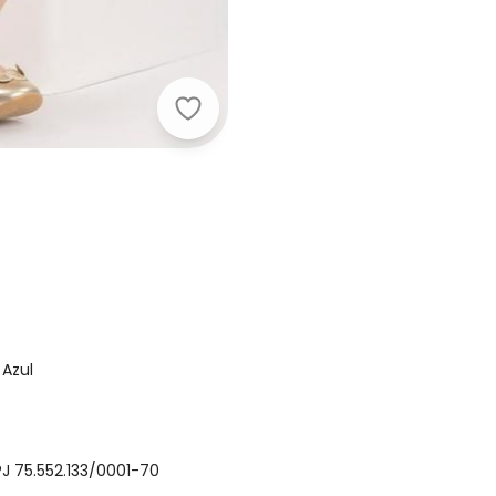
Alakazoo - Vestido Listrado de Ma
 Azul
Nome
J 75.552.133/0001-70