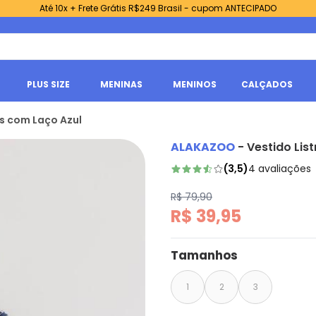
Até 10x + Frete Grátis R$249 Brasil - cupom ANTECIPADO
PLUS SIZE
MENINAS
MENINOS
CALÇADOS
s com Laço Azul
ALAKAZOO
-
Vestido Lis
(
3,5
)
4
avaliações
R$ 79,90
R$ 39,95
Tamanhos
1
2
3