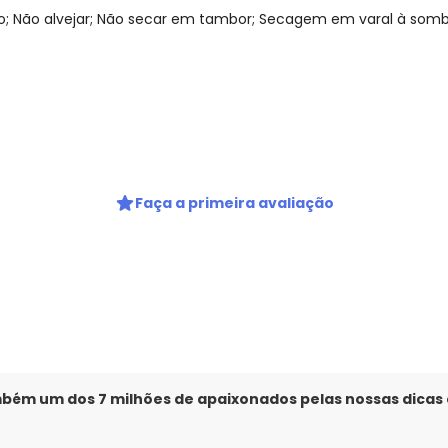
Digite seu e-mail
 Não alvejar; Não secar em tambor; Secagem em varal à sombra
Telefone
Ao enviar o cadastro, você
Privacidade
gum dia do mês, para o menor tamanho disponível.
Faça a primeira avaliação
mbém um dos 7 milhões de apaixonados pelas nossas dicas