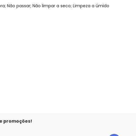
; Não passar; Não limpar a seco; Limpeza a úmido
 concorda com a nossa
Política de
N/D*
N/D*
N/D*
R$ 39,95
R$ 39,95
R$ 39,95
R$ 47,94
 e promoções!