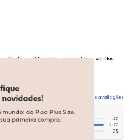
r -Não Limpar A Seco Informações Adicionais -Não
Ver todas as avaliações
entes acharam do comprimento?
0
%
100
%
0
%