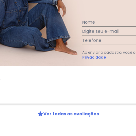
Nome
Digite seu e-mail
:
u rápido e o vestido é lindo. As fotos e medidas me ajudaram m
Telefone
Ao enviar o cadastro, você
Privacidade
:
Ver todas as avaliações