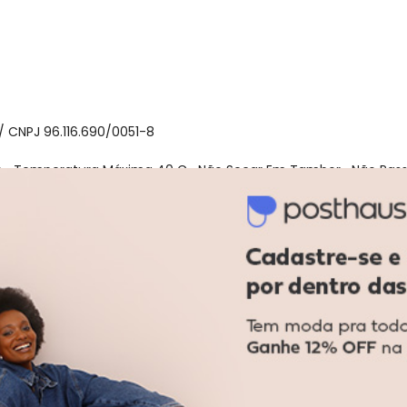
 CNPJ 96.116.690/0051-8
 -Temperatura Máxima 40 C -Não Secar Em Tambor -Não Passa
ose
acharam da largura?
O que as cli
0
%
Curto
100
%
Bom
0
%
Longo