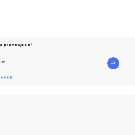
 e promoções!
one
cidade