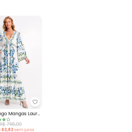
ropped Floral Nusa Bege
Farm - Vestido Longo Mangas Laura Off W
ongo Mangas Laura
R$ 798,00
$ 63,83
sem
juros