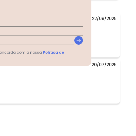
22/09/2025
uito!
 concorda com a nossa
Política de
20/07/2025