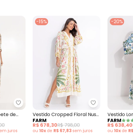
-15%
-20%
abados Mar de Ondas Bege
Farm - Vestido Longo Tapete de Cor Bege
Farm - Vestido C
pete de
Vestido Cropped Floral Nusa
Vestido L
FARM
FARM
Bege
Off White
00
R$ 678,30
R$ 798,00
R$ 638,40
sem
juros
ou
10x
de
R$ 67,83
sem
juros
ou
10x
de
R