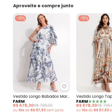
Aproveite e compre junto
-15%
-15%
Farm - Vestido Longo B
Vestido Longo Babados Mar
Vestido Longo Ta
FARM
FARM
de Ondas Bege
Cor Bege
R$ 678,30
R$ 798,00
R$ 678,30
R$ 798,
ou
10x
de
R$ 67,83
sem
juros
ou
10x
de
R$ 67,83