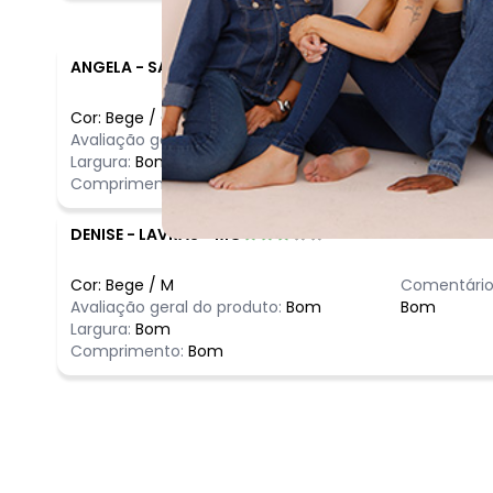
ANGELA
-
SAO PAULO - SP
Cor:
Bege
/
G
Comentário
Avaliação geral do produto:
Incrível
Amei, chego
Largura:
Bom
Comprimento:
Bom
DENISE
-
LAVRAS - MG
Cor:
Bege
/
M
Comentário
Avaliação geral do produto:
Bom
Bom
Largura:
Bom
Comprimento:
Bom