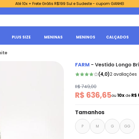
Até 10x + Frete Grátis R$199 Sul e Sudeste - cupom GANHEI
PLUS SIZE
MENINAS
MENINOS
CALÇADOS
hite
FARM
-
Vestido Longo Br
(
4,0
)
2
avaliações
R$ 749,00
R$ 636,65
10x
R$ 
ou
de
Tamanhos
P
M
G
GG