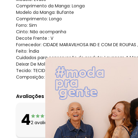
Comprimento da Manga: Longa
Modelo da Manga: Bufante
Comprimento: Longo
Forro: Sim
Cinto: Não acompanha
Decote Frente : V
Fornecedor: CIDADE MARAVILHOSA IND E COM DE ROUPAS /
Feito: Índia
Cuidados para conservação do produto: Lavagem A Mao
Deixar De Molho
Tecido: TECIDO
Composição: 98% Viscose 2% Poliéster - Forro: 100% Visc
Avaliações
O que as clientes 
4
Apertado
2
avaliações
Bom
Folgado