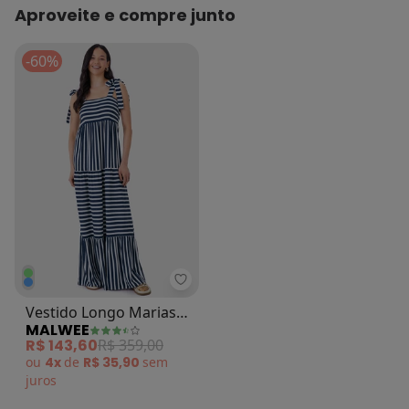
Aproveite e compre junto
-60%
Malwee - Vestido Longo Marias 
Vestido Longo Marias
MALWEE
Navy Azul Marinho
R$ 143,60
R$ 359,00
ou
4x
de
R$ 35,90
sem
juros