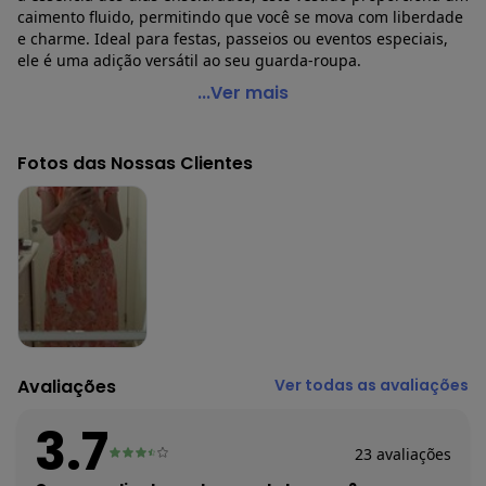
caimento fluido, permitindo que você se mova com liberdade
e charme. Ideal para festas, passeios ou eventos especiais,
ele é uma adição versátil ao seu guarda-roupa.
Malwee - Vestido Longo Estampado em Viscose Stretch
...Ver mais
Azul
Código do produto: 7681138
Fotos das Nossas Clientes
Comprimento: Longo
Decote Frente : Redondo
Fornecedor: MALWEE MALHAS LTDA / CNPJ 84.429.737/0001-
14
Feito: Brasil
Cuidados para conservação do produto: Temperatura máxima
de lavagem 30C. Não alvejar. Não passar sobre a estampa.
Tecido: Viscose Strech
Composição: Viscose 85% No Mínimo
Avaliações
Ver todas as avaliações
Histórico de preços
O preço apresentado abaixo é o menor oferecido em algum
3.7
dia do mês, para o menor tamanho disponível.
23
avaliações
N/D*
agosto/2026