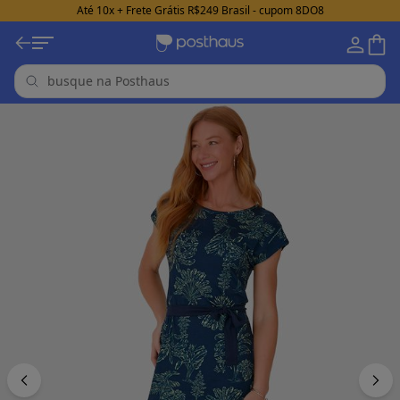
Até 10x + Frete Grátis R$249 Brasil - cupom 8DO8