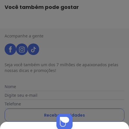
Você também pode gostar
Acompanhe a gente
Seja você também um dos 7 milhões de apaixonados pelas
nossas dicas e promoções!
Nome
Digite seu e-mail
Telefone
Receber novidades