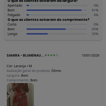
O que as clientes acharam da largura?
N/D*
julho/2026
Apertado
N/D*
4
%
junho/2026
Bom
91
N/D*
%
maio/2026
Folgado
N/D*
4
%
abril/2026
O que as clientes acharam do comprimento?
N/D*
março/2026
Curto
R$ 67,25
0
%
fevereiro/2026
Bom
65
%
Longo
35
%
SAMIRA
-
BLUMENAU - SC
10/01/2026
Cor:
Laranja
/
M
Avaliação geral do produto:
Ótimo
Largura:
Bom
Comprimento:
Bom