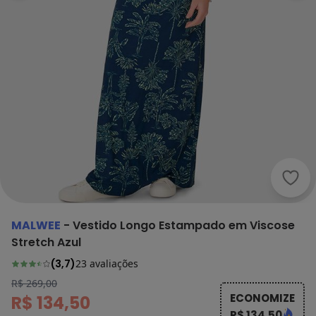
Malw
MALWEE
-
Vestido Longo Estampado em Viscose
Stretch Azul
(
3,7
)
23
avaliações
R$ 269,00
ECONOMIZE
R$ 134,50
R$ 134,50