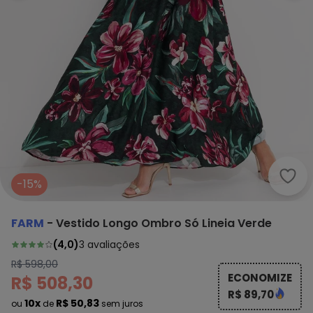
Farm
-15%
FARM
-
Vestido Longo Ombro Só Lineia Verde
(
4,0
)
3
avaliações
R$ 598,00
ECONOMIZE
R$ 508,30
R$ 89,70
10x
R$ 50,83
ou
de
sem juros