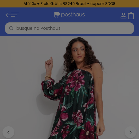
Até 10x + Frete Grátis R$249 Brasil - cupom 8DO8