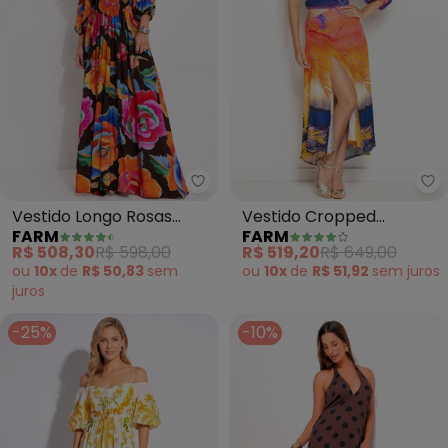
Fa
Farm - Vestido Longo Rosas Pi
Vestido Cropped
Vestido Longo Rosas
FARM
FARM
Sossego em Poliamida
Pintadas (Marrom)
R$ 519,20
R$ 649,00
R$ 508,30
R$ 598,00
(Estampado)
ou
10x
de
R$ 51,92
sem
juros
ou
10x
de
R$ 50,83
sem
juros
-25%
-10%