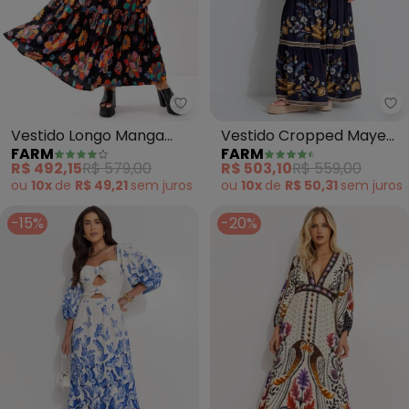
Farm - Vestido Longo Manga Le
Fa
Vestido Longo Manga
Vestido Cropped Maye
FARM
FARM
Lene
Azul (Azul)
R$ 492,15
R$ 579,00
R$ 503,10
R$ 559,00
ou
10x
de
R$ 49,21
sem
juros
ou
10x
de
R$ 50,31
sem
juros
-15%
-20%