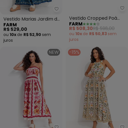
Farm - Vestido Marias Jardim de
Fa
Vestido Marias Jardim de
Vestido Cropped Poá
FARM
FARM
Azaleias (Azul)
(Bege)
R$ 529,00
R$ 508,30
R$ 598,00
ou
10x
de
R$ 52,90
sem
ou
10x
de
R$ 50,83
sem
juros
juros
NEW
-15%