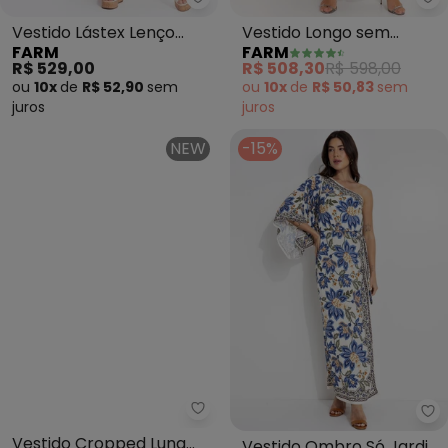
Farm - Vestido Lástex Lenço Flo
Fa
Vestido Lástex Lenço
Vestido Longo sem
FARM
FARM
Floraline (Bege)
Manga Marcelle (Verde)
R$ 529,00
R$ 508,30
R$ 598,00
ou
10x
de
R$ 52,90
sem
ou
10x
de
R$ 50,83
sem
juros
juros
NEW
-15%
Farm - Vestido Cropped Luna (
Fa
Vestido Cropped Luna
Vestido Ombro Só Jardim