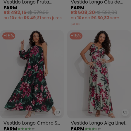
Vestido Longo Fruta
Vestido Longo Céu de
FARM
FARM
Estrela (Verde)
Arara (Verde)
R$ 492,15
R$ 579,00
R$ 508,30
R$ 598,00
ou
10x
de
R$ 49,21
sem
juros
ou
10x
de
R$ 50,83
sem
juros
-15%
-15%
Farm - Vestido Longo Ombro Só 
Fa
Vestido Longo Ombro Só
Vestido Longo Alça Lineia
FARM
FARM
Lineia (Verde)
(Verde)