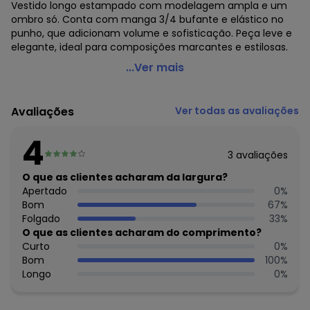
Vestido longo estampado com modelagem ampla e um
ombro só. Conta com manga 3/4 bufante e elástico no
punho, que adicionam volume e sofisticação. Peça leve e
elegante, ideal para composições marcantes e estilosas.
Farm - Vestido Longo Ombro Só Lineia Verde
...Ver mais
Código do produto: 3916889
Modelagem: Ampla
Avaliações
Ver todas as avaliações
Modelo: Evasê
Modelo da Manga: Bufante
4
Comprimento: Longo
3
avaliações
Forro: Não
Cinto: Não Acompanha
O que as clientes acharam da largura?
Decote Costas: Ombro Só
Apertado
0
%
Fornecedor: CIDADE MARAVILHOSA IND E COM DE ROUPAS /
Bom
67
%
CNPJ 96.116.690/0051-8
Folgado
33
%
Feito: Brasil
O que as clientes acharam do comprimento?
Cuidados para conservação do produto: Não Alvejar Não
Curto
0
%
Secar Em Tambor Temperatura Máxima Da Base Do Ferro
Bom
100
%
110 C Sem Vapor Não Limpar A Seco Não Deixar De Molho
Longo
0
%
Não Passar Sobre A Estampa E/Ou Bordado Se Houver
Tecido: Tecido Plano