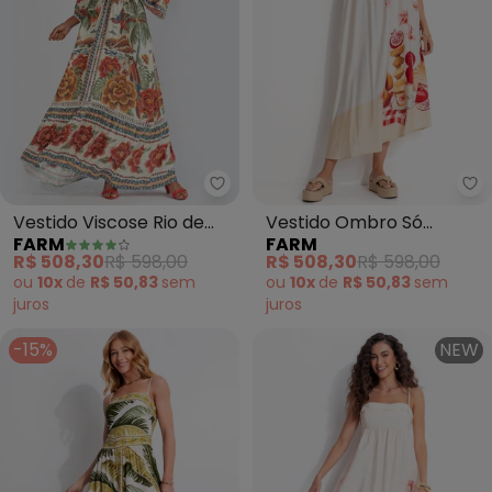
Farm - Vestido Viscose Rio de 
Fa
Vestido Viscose Rio de
Vestido Ombro Só
FARM
FARM
Cor (Bege)
Afrodite (Bege)
R$ 508,30
R$ 598,00
R$ 508,30
R$ 598,00
ou
10x
de
R$ 50,83
sem
ou
10x
de
R$ 50,83
sem
juros
juros
-15%
NEW