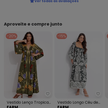
Ver todas as avaliações
Aproveite e compre junto
-20%
-15%
Farm - Vestido Lenço Tropical 
Farm 
Vestido Lenço Tropical
Vestido Longo Céu de
FARM
FARM