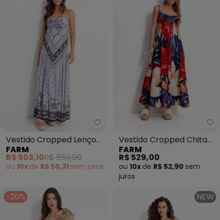
Farm - Vestido Cropped Lenço A
Fa
Vestido Cropped Lenço
Vestido Cropped Chita
FARM
FARM
Alina (Azul)
Pintada (Azul)
R$ 503,10
R$ 559,00
R$ 529,00
ou
10x
de
R$ 50,31
sem
juros
ou
10x
de
R$ 52,90
sem
juros
-20%
NEW