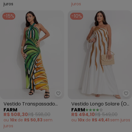
juros
juros
-15%
-10%
Fa
Vestido Transpassado
Vestido Longo Solare (Off
FARM
FARM
Árvore Tucano (Verde)
White)
R$ 508,30
R$ 598,00
R$ 494,10
R$ 549,00
ou
10x
de
R$ 50,83
sem
ou
10x
de
R$ 49,41
sem
juros
juros