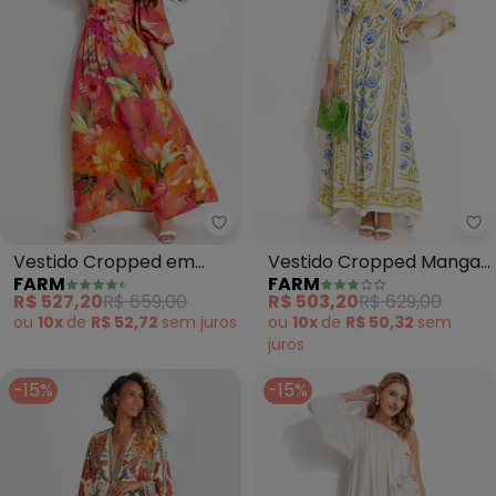
Farm - Vestido Cropped em Vis
Fa
Vestido Cropped em
Vestido Cropped Manga
FARM
FARM
Viscose (Laranja)
Puglia (Off White)
R$ 527,20
R$ 659,00
R$ 503,20
R$ 629,00
ou
10x
de
R$ 52,72
sem
juros
ou
10x
de
R$ 50,32
sem
juros
-15%
-15%