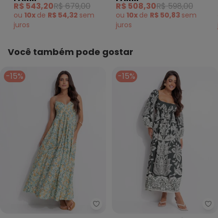
Verde
Arara Verde
R$ 543,20
R$ 679,00
R$ 508,30
R$ 598,00
ou
10x
de
R$ 54,32
sem
ou
10x
de
R$ 50,83
sem
juros
juros
Você também pode gostar
-15%
-15%
Farm - Vestido Longo Fruta Est
Fa