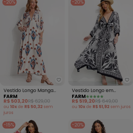
-20%
-20%
Farm - Vestido Longo Manga In
Fa
Vestido Longo Manga
Vestido Longo em
FARM
FARM
Indra (Bege)
Viscose (Preto)
R$ 503,20
R$ 629,00
R$ 519,20
R$ 649,00
ou
10x
de
R$ 50,32
sem
ou
10x
de
R$ 51,92
sem
juros
juros
-15%
-20%