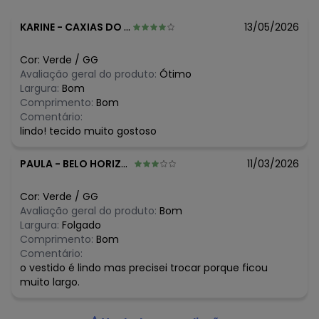
Composição: 100% Viscose
KARINE
-
CAXIAS DO SUL - RS
13/05/2026
Cor:
Verde
/
GG
Avaliação geral do produto:
Ótimo
Largura:
Bom
Comprimento:
Bom
Comentário:
lindo! tecido muito gostoso
PAULA
-
BELO HORIZONTE - MG
11/03/2026
Cor:
Verde
/
GG
Avaliação geral do produto:
Bom
Largura:
Folgado
Comprimento:
Bom
Comentário:
o vestido é lindo mas precisei trocar porque ficou
muito largo.