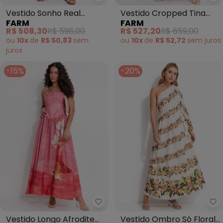
Farm - Vestido Sonho Real (Beg
Fa
Vestido Sonho Real
Vestido Cropped Tina
FARM
FARM
(Bege)
(Off White)
R$ 508,30
R$ 598,00
R$ 527,20
R$ 659,00
ou
10x
de
R$ 50,83
sem
ou
10x
de
R$ 52,72
sem
juros
juros
-15%
-20%
Farm - Vestido Longo Afrodite
Fa
Vestido Longo Afrodite
Vestido Ombro Só Floral