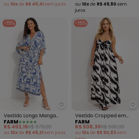
ou
10x
de
R$ 49,41
sem
juros
ou
10x
de
R$ 49,80
sem
juros
-15%
-15%
Farm - Vestido Longo Manga Nat
Fa
Vestido Longo Manga
Vestido Cropped em
FARM
FARM
Natalia (Azul)
Viscolinho Panteras
R$ 492,15
R$ 579,00
R$ 508,30
R$ 598,00
(Preto)
ou
10x
de
R$ 49,21
sem
juros
ou
10x
de
R$ 50,83
sem
juros