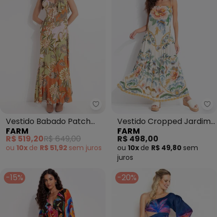
Farm - Vestido Babado Patch Flo
Fa
Vestido Babado Patch
Vestido Cropped Jardim
FARM
FARM
Floral Delhi (Laranja)
Real (Bege)
R$ 519,20
R$ 649,00
R$ 498,00
ou
10x
de
R$ 51,92
sem
juros
ou
10x
de
R$ 49,80
sem
juros
-15%
-20%