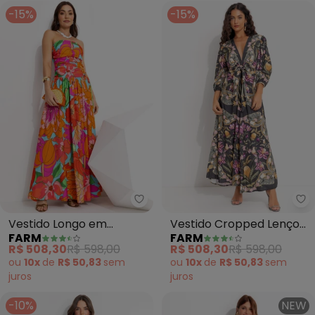
-15%
-15%
Farm - Vestido Longo em Viscol
Fa
Vestido Longo em
Vestido Cropped Lenço
FARM
FARM
Viscolinho (Laranja)
Floral Talita (Cinza)
R$ 508,30
R$ 598,00
R$ 508,30
R$ 598,00
ou
10x
de
R$ 50,83
sem
ou
10x
de
R$ 50,83
sem
juros
juros
-10%
NEW