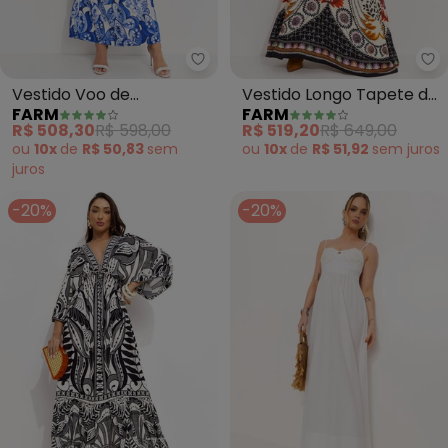
Farm - Vestido Voo de Porcelan
Fa
Vestido Voo de
Vestido Longo Tapete de
FARM
FARM
Porcelana (Off White)
Arara (Bege)
R$ 508,30
R$ 598,00
R$ 519,20
R$ 649,00
ou
10x
de
R$ 50,83
sem
ou
10x
de
R$ 51,92
sem
juros
juros
-20%
-20%