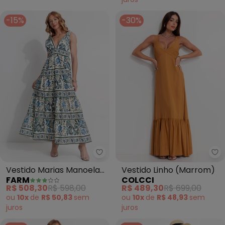
-15%
-30%
Farm - Vestido Marias Manoela 
Co
Vestido Marias Manoela
Vestido Linho (Marrom)
FARM
COLCCI
(Off White)
R$ 508,30
R$ 598,00
R$ 489,30
R$ 699,00
ou
10x
de
R$ 50,83
sem
ou
10x
de
R$ 48,93
sem
juros
juros