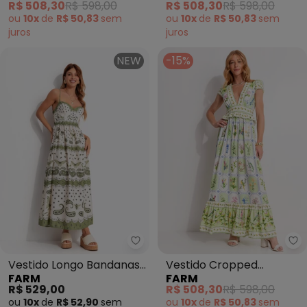
R$ 508,30
R$ 598,00
R$ 508,30
R$ 598,00
ou
10x
de
R$ 50,83
sem
ou
10x
de
R$ 50,83
sem
juros
juros
NEW
-15%
Farm - Vestido Longo Bandanas
Fa
Vestido Longo Bandanas
Vestido Cropped
FARM
FARM
Jardim (Verde)
Porcelana Tropical
R$ 529,00
R$ 508,30
R$ 598,00
(Verde)
ou
10x
de
R$ 52,90
sem
ou
10x
de
R$ 50,83
sem