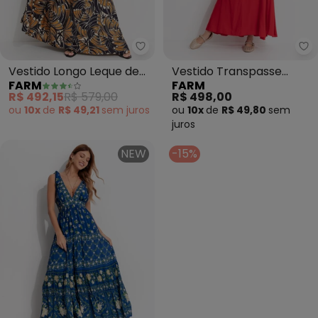
Farm - Vestido Longo Leque de
Fa
Vestido Longo Leque de
Vestido Transpasse
FARM
FARM
Tucano (Preto)
Longo (Vermelho)
R$ 492,15
R$ 579,00
R$ 498,00
ou
10x
de
R$ 49,21
sem
juros
ou
10x
de
R$ 49,80
sem
juros
NEW
-15%