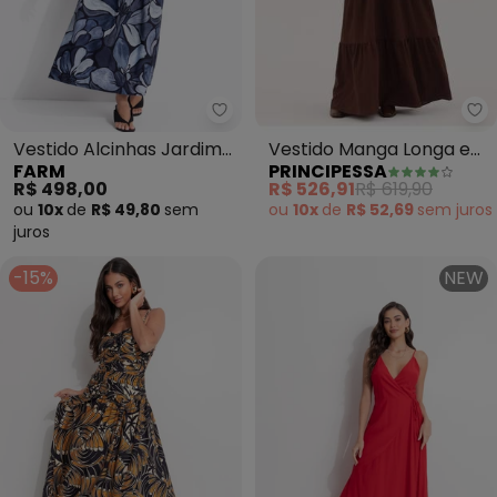
Pr
Farm - Vestido Alcinhas Jardim
Vestido Manga Longa em
Vestido Alcinhas Jardim
PRINCIPESSA
FARM
Crepe Texturizado
de Amora (Preto)
R$ 526,91
R$ 619,90
R$ 498,00
Marrom Esilda
ou
10x
de
R$ 52,69
sem
juros
ou
10x
de
R$ 49,80
sem
juros
-15%
NEW