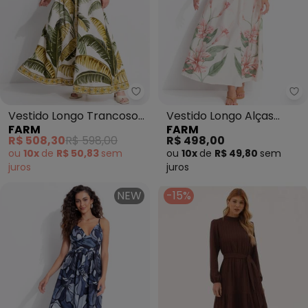
Farm - Vestido Longo Trancoso
Fa
Vestido Longo Trancoso
Vestido Longo Alças
FARM
FARM
(Bege)
Brinco de Princesa
R$ 508,30
R$ 598,00
R$ 498,00
(Bege)
ou
10x
de
R$ 50,83
sem
ou
10x
de
R$ 49,80
sem
juros
juros
NEW
-15%