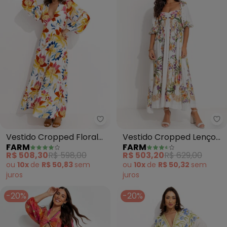
Farm - Vestido Cropped Floral 
Fa
Vestido Cropped Floral
Vestido Cropped Lenço
FARM
FARM
Majestoso (Off White)
Pássaro em Flor (Off
R$ 508,30
R$ 598,00
R$ 503,20
R$ 629,00
White)
ou
10x
de
R$ 50,83
sem
ou
10x
de
R$ 50,32
sem
juros
juros
-20%
-20%