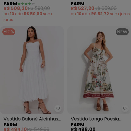
FARM
FARM
Rosa Jambo (Rosa)
Mali (Bege)
R$ 508,30
R$ 598,00
R$ 527,20
R$ 659,00
ou
10x
de
R$ 50,83
sem
ou
10x
de
R$ 52,72
sem
juros
juros
-10%
NEW
Farm - Vestido Balonê Alcinhas
Fa
Vestido Balonê Alcinhas
Vestido Longo Poesia
FARM
FARM
Meia Taça (Branco)
(Bege)
R$ 494,10
R$ 549,00
R$ 498,00