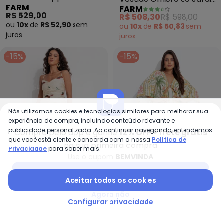
FARM
FARM
(Bege)
Chintz Lenço (Bege)
R$ 529,00
R$ 508,30
R$ 598,00
ou
10x
de
R$ 52,90
sem
ou
10x
de
R$ 50,83
sem
juros
juros
-15%
-15%
Nós utilizamos cookies e tecnologias similares para melhorar sua
experiência de compra, incluindo conteúdo relevante e
publicidade personalizada. Ao continuar navegando, entendemos
Compre pelo app e ganhe
12% OFF + frete grátis
que você está ciente e concorda com a nossa
Política de
na sua primeira compra
Privacidade
para saber mais.
Use o cupom
BEMVINDA
Baixar app Posthaus
Aceitar todos os cookies
Farm - Vestido Cropped Coquet
Fa
Agora não
Configurar privacidade
Vestido Cropped
Vestido Longo Manga
FARM
FARM
Coquetel Tropical (Bege)
Capri (Bege)