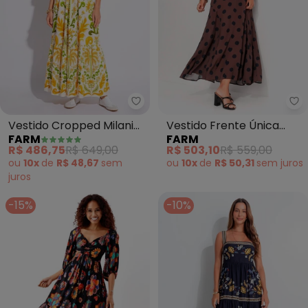
Farm - Vestido Cropped Milani 
Fa
Vestido Cropped Milani
Vestido Frente Única
FARM
FARM
(Off White)
Petit Poá (Marrom)
R$ 486,75
R$ 649,00
R$ 503,10
R$ 559,00
ou
10x
de
R$ 48,67
sem
ou
10x
de
R$ 50,31
sem
juros
juros
-15%
-10%