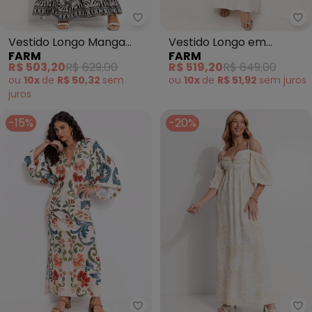
Farm - Vestido Longo Manga Re
Fa
Vestido Longo Manga
Vestido Longo em
FARM
FARM
Rendeira (Preto)
Viscolinho (Off White)
R$ 503,20
R$ 629,00
R$ 519,20
R$ 649,00
ou
10x
de
R$ 50,32
sem
ou
10x
de
R$ 51,92
sem
juros
juros
-15%
-20%