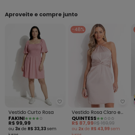
Aproveite e compre junto
-48%
Fakini - Vestido Curto Rosa
Quint
Vestido Curto Rosa
Vestido Rosa Claro em
FAKINI
QUINTESS
Crepe Plano Acetinado
R$ 99,99
R$ 87,99
R$ 169,99
ou
3x
de
R$ 33,33
sem
ou
2x
de
R$ 43,99
sem
juros
juros