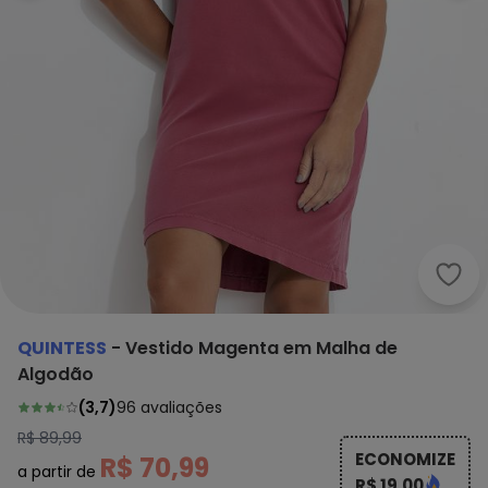
Quin
QUINTESS
-
Vestido Magenta em Malha de
Algodão
(
3,7
)
96
avaliações
R$ 89,99
ECONOMIZE
R$ 70,99
a partir de
R$ 19,00