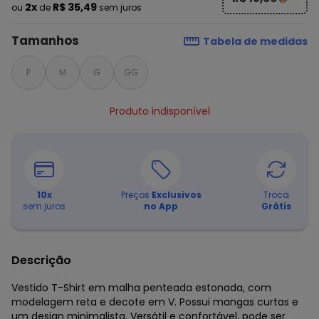
2x
R$ 35,49
ou
de
sem juros
Tamanhos
Tabela de medidas
P
M
G
GG
Produto indisponível
10
x
Preços
Exclusivos
Troca
sem juros
no App
Grátis
Descrição
Vestido T-Shirt em malha penteada estonada, com
modelagem reta e decote em V. Possui mangas curtas e
um design minimalista. Versátil e confortável, pode ser