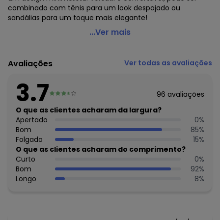
combinado com tênis para um look despojado ou
sandálias para um toque mais elegante!
Quintess - Vestido Magenta em Malha de Algodão
...Ver mais
Código do produto: 3827621
Modelagem: Solta
Avaliações
Ver todas as avaliações
Decote frente: V
Comprimento da manga: Curta
3.7
Comprimento: Clássico
96
avaliações
Material: Malha de Algodão
Estação: Ano Inteiro
O que as clientes acharam da largura?
Situação de Uso: Casual
Apertado
0
%
Composição Material: 100% Algodão
Bom
85
%
Folgado
15
%
Histórico de preços
O que as clientes acharam do comprimento?
Curto
0
%
O preço apresentado abaixo é o menor oferecido em
Bom
92
%
algum dia do mês, para o menor tamanho disponível.
Longo
8
%
N/D*
agosto/2026
N/D*
julho/2026
N/D*
junho/2026
N/D*
maio/2026