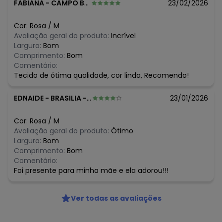
N/D*
abril/2026
FABIANA
-
CAMPO BOM - RS
23/02/2026
R$ 60,99
março/2026
R$ 62,99
fevereiro/2026
Cor:
Rosa
/
M
Avaliação geral do produto:
Incrível
Largura:
Bom
Comprimento:
Bom
Comentário:
Tecido de ótima qualidade, cor linda, Recomendo!
EDNAIDE
-
BRASILIA - DF
23/01/2026
Cor:
Rosa
/
M
Avaliação geral do produto:
Ótimo
Largura:
Bom
Comprimento:
Bom
Comentário:
Foi presente para minha mãe e ela adorou!!!
Ver todas as avaliações