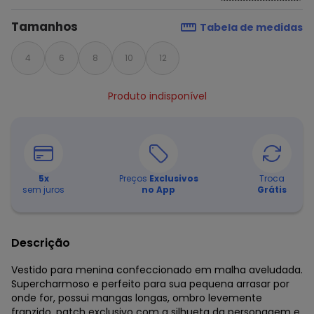
Tamanhos
Tabela de medidas
4
6
8
10
12
Produto indisponível
5
x
Preços
Exclusivos
Troca
sem juros
no App
Grátis
Descrição
Vestido para menina confeccionado em malha aveludada.
Supercharmoso e perfeito para sua pequena arrasar por
onde for, possui mangas longas, ombro levemente
franzido, patch exclusivo com a silhueta da personagem e