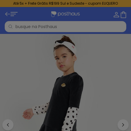
Até 5x + Frete Grátis R$199 Sul e Sudeste - cupom EUQUERO