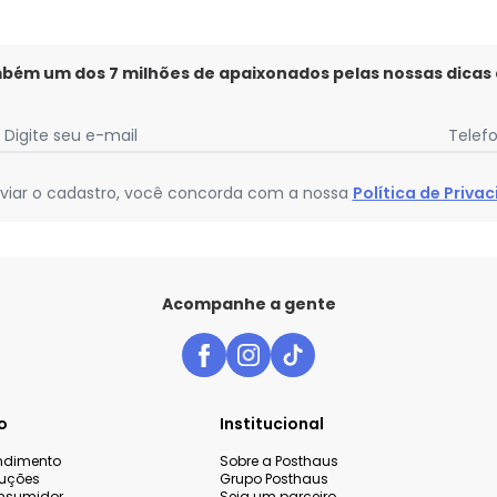
mbém um dos 7 milhões de apaixonados pelas nossas dicas
Digite seu e-mail
Telef
viar o cadastro, você concorda com a nossa
Política de Priva
Acompanhe a gente
o
Institucional
endimento
Sobre a Posthaus
luções
Grupo Posthaus
nsumidor
Seja um parceiro