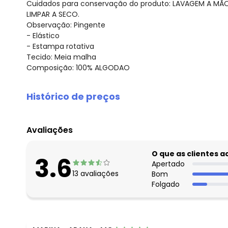
Cuidados para conservação do produto: LAVAGEM A MÃ
LIMPAR A SECO.
Observação: Pingente
- Elástico
- Estampa rotativa
Tecido: Meia malha
Composição: 100% ALGODAO
Histórico de preços
O preço apresentado abaixo é o menor oferecido em al
agosto/2026
Avaliações
julho/2026
junho/2026
O que as clientes 
3.6
maio/2026
Apertado
13
avaliações
Bom
abril/2026
Folgado
março/2026
fevereiro/2026