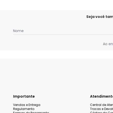
Seja você ta
Nome
Ao en
Importante
Atendiment
Vendas e Entrega
Central de At
Regulamento
Trocas e Devo
Formas de Pagamento
Código do Co