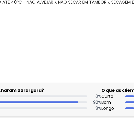
O ATÉ 40ºC - NÃO ALVEJAR ¿ NÃO SECAR EM TAMBOR ¿ SECAGEM E
gum dia do mês, para o menor tamanho disponível.
Nome
Digite seu e-mail
acharam da largura?
O que as cli
Telefone
0
%
Curto
92
%
Bom
Ao enviar o cadastro, você
8
%
Longo
Privacidade