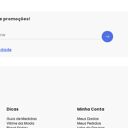
 e promoções!
one
cidade
Dicas
Minha Conta
Guia de Medidas
Meus Dados
Vitrine da Moda
Meus Pedidos
Black Friday
Lista de Desejos