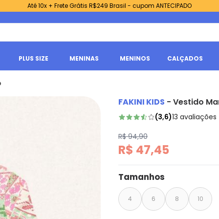
Até 10x + Frete Grátis R$249 Brasil - cupom ANTECIPADO
PLUS SIZE
MENINAS
MENINOS
CALÇADOS
o
FAKINI KIDS
-
Vestido M
(
3,6
)
13
avaliações
R$ 94,90
R$ 47,45
Tamanhos
4
6
8
10