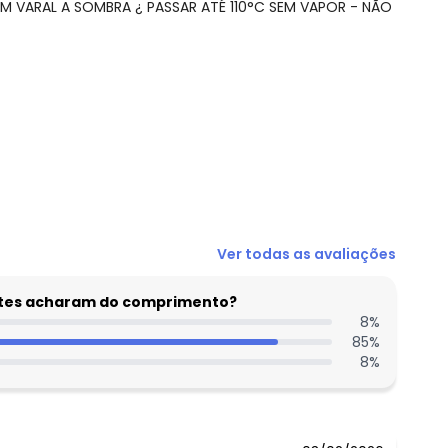
M VARAL A SOMBRA ¿ PASSAR ATÉ 110°C SEM VAPOR - NÃO
N/D*
Ver todas as avaliações
N/D*
N/D*
entes acharam do comprimento?
N/D*
8
%
85
%
R$ 37,96
 concorda com a nossa
Política de
8
%
R$ 37,96
R$ 42,7